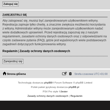
ZAREJESTRUJ SIĘ
Aby zalogować się, musisz być zarejestrowanym użytkownikiem witryny.
Rejestracja zajmuje tylko chwilę, a znacznie zwiększa możliwości korzystania
z witryny. Administrator witryny może zarejestrowanym użytkownikom nadać
wiele dodatkowych uprawnień. Przed rejestracją zapoznaj się z naszym
regulaminem, zasadami ochrony danych osobowych oraz z odpowiedziami na
często zadawane pytania (FAQ), gdzie jest wyjaśnionych wiele podstawowych
zagadnień dotyczących funkcjonowania witryny.
Regulamin
|
Zasady ochrony danych osobowych
Zarejestruj się
Strona główna
Strefa czasowa
UTC+01:00
Technologię dostarcza
phpBB
® Forum Software © phpBB Limited
Polski pakiet językowy dostarcza
phpBB.pl
PS4 Pro style ©
Jester
Zasady ochrony danych osobowych
|
Regulamin