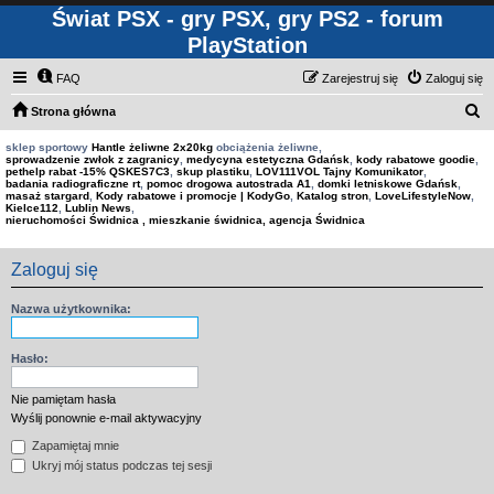
Świat PSX - gry PSX, gry PS2 - forum
PlayStation
FAQ
Zarejestruj się
Zaloguj się
S
Strona główna
z
sklep sportowy
Hantle żeliwne 2x20kg
obciążenia żeliwne,
sprowadzenie zwłok z zagranicy
,
medycyna estetyczna Gdańsk
,
kody rabatowe goodie
,
u
pethelp rabat -15% QSKES7C3
,
skup plastiku
,
LOV111VOL Tajny Komunikator
,
badania radiograficzne rt
,
pomoc drogowa autostrada A1
,
domki letniskowe Gdańsk
,
k
masaż stargard
,
Kody rabatowe i promocje | KodyGo
,
Katalog stron
,
LoveLifestyleNow
,
Kielce112
,
Lublin News
,
a
nieruchomości Świdnica , mieszkanie świdnica, agencja Świdnica
j
Zaloguj się
Nazwa użytkownika:
Hasło:
Nie pamiętam hasła
Wyślij ponownie e-mail aktywacyjny
Zapamiętaj mnie
Ukryj mój status podczas tej sesji