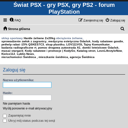
Świat PSX - gry PSX, gry PS2 - forum
PlayStation
FAQ
Zarejestruj się
Zaloguj się
S
Strona główna
z
sklep sportowy
Hantle żeliwne 2x20kg
obciążenia żeliwne,
sprowadzenie zwłok z zagranicy
,
medycyna estetyczna Gdańsk
,
kody rabatowe goodie
,
u
pethelp rabat -15% QSKES7C3
,
skup plastiku
,
LOV111VOL Tajny Komunikator
,
badania radiograficzne rt
,
pomoc drogowa autostrada A1
,
domki letniskowe Gdańsk
,
k
masaż stargard
,
Kody rabatowe i promocje | KodyGo
,
Katalog stron
,
LoveLifestyleNow
,
Kielce112
,
Lublin News
,
a
nieruchomości Świdnica , mieszkanie świdnica, agencja Świdnica
j
Zaloguj się
Nazwa użytkownika:
Hasło:
Nie pamiętam hasła
Wyślij ponownie e-mail aktywacyjny
Zapamiętaj mnie
Ukryj mój status podczas tej sesji