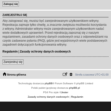
ZAREJESTRUJ SIĘ
Aby zalogować się, musisz być zarejestrowanym użytkownikiem witryny.
Rejestracja zajmuje tylko chwilę, a znacznie zwiększa możliwości korzystania
z witryny. Administrator witryny może zarejestrowanym użytkownikom nadać
wiele dodatkowych uprawnień. Przed rejestracją zapoznaj się z naszym
regulaminem, zasadami ochrony danych osobowych oraz z odpowiedziami na
często zadawane pytania (FAQ), gdzie jest wyjaśnionych wiele podstawowych
zagadnień dotyczących funkcjonowania witryny.
Regulamin
|
Zasady ochrony danych osobowych
Zarejestruj się
Strona główna
Strefa czasowa
UTC+01:00
Technologię dostarcza
phpBB
® Forum Software © phpBB Limited
Polski pakiet językowy dostarcza
phpBB.pl
PS4 Pro style ©
Jester
Zasady ochrony danych osobowych
|
Regulamin