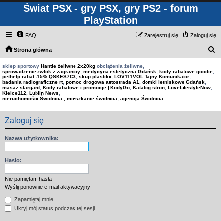
Świat PSX - gry PSX, gry PS2 - forum
PlayStation
FAQ
Zarejestruj się
Zaloguj się
S
Strona główna
z
sklep sportowy
Hantle żeliwne 2x20kg
obciążenia żeliwne,
sprowadzenie zwłok z zagranicy
,
medycyna estetyczna Gdańsk
,
kody rabatowe goodie
,
u
pethelp rabat -15% QSKES7C3
,
skup plastiku
,
LOV111VOL Tajny Komunikator
,
badania radiograficzne rt
,
pomoc drogowa autostrada A1
,
domki letniskowe Gdańsk
,
k
masaż stargard
,
Kody rabatowe i promocje | KodyGo
,
Katalog stron
,
LoveLifestyleNow
,
Kielce112
,
Lublin News
,
a
nieruchomości Świdnica , mieszkanie świdnica, agencja Świdnica
j
Zaloguj się
Nazwa użytkownika:
Hasło:
Nie pamiętam hasła
Wyślij ponownie e-mail aktywacyjny
Zapamiętaj mnie
Ukryj mój status podczas tej sesji