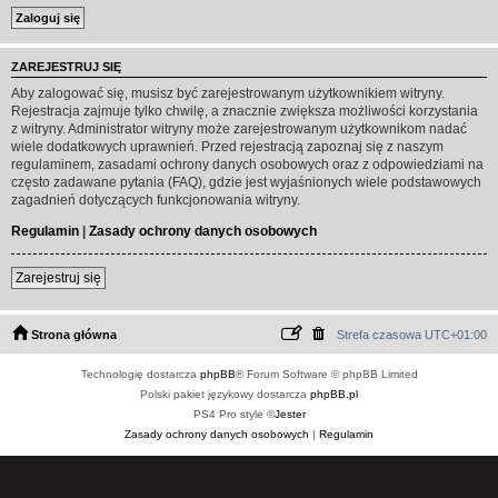
ZAREJESTRUJ SIĘ
Aby zalogować się, musisz być zarejestrowanym użytkownikiem witryny.
Rejestracja zajmuje tylko chwilę, a znacznie zwiększa możliwości korzystania
z witryny. Administrator witryny może zarejestrowanym użytkownikom nadać
wiele dodatkowych uprawnień. Przed rejestracją zapoznaj się z naszym
regulaminem, zasadami ochrony danych osobowych oraz z odpowiedziami na
często zadawane pytania (FAQ), gdzie jest wyjaśnionych wiele podstawowych
zagadnień dotyczących funkcjonowania witryny.
Regulamin
|
Zasady ochrony danych osobowych
Zarejestruj się
Strona główna
Strefa czasowa
UTC+01:00
Technologię dostarcza
phpBB
® Forum Software © phpBB Limited
Polski pakiet językowy dostarcza
phpBB.pl
PS4 Pro style ©
Jester
Zasady ochrony danych osobowych
|
Regulamin