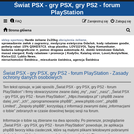
Świat PSX - gry PSX, gry PS2 - forum
PlayStation
FAQ
Zarejestruj się
Zaloguj się
S
Strona główna
z
sklep sportowy
Hantle żeliwne 2x20kg
obciążenia żeliwne,
sprowadzenie zwłok z zagranicy
,
medycyna estetyczna Gdańsk
,
kody rabatowe goodie
,
u
pethelp rabat -15% QSKES7C3
,
skup plastiku
,
LOV111VOL Tajny Komunikator
,
badania radiograficzne rt
,
pomoc drogowa autostrada A1
,
domki letniskowe Gdańsk
,
k
masaż stargard
,
Kody rabatowe i promocje | KodyGo
,
Katalog stron
,
LoveLifestyleNow
,
Kielce112
,
Lublin News
,
a
nieruchomości Świdnica , mieszkanie świdnica, agencja Świdnica
j
Świat PSX - gry PSX, gry PS2 - forum PlayStation - Zasady
ochrony danych osobowych
Ten tekst opisuje, w jaki sposób „Świat PSX - gry PSX, gry PS2 - forum
PlayStation” i firmy stowarzyszone zwane dalej „my”, „nas”, „nasz”, „Świat PSX
- gry PSX, gry PS2 - forum PlayStation”, „https://swiatpsx.pl” i phpBB zwane
dalej „oni”, „ich”, „oprogramowanie phpBB”, „www.phpbb.com”, „phpBB
Limited”, „Zespoły phpBB”, korzystają z informacji zwanymi dalej „informacjami
o tobie” zebranych w czasie dowolnej twojej sesji na forum.
Informacje o tobie są zbierane na dwa sposoby. Po pierwsze, przeglądanie
„Świat PSX - gry PSX, gry PS2 - forum PlayStation” powoduje, że aplikacja
phpBB tworzy kilka ciasteczek, które są małymi plikami tekstowymi pobranymi