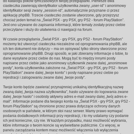
do katalogu plików tymczasowych twojej przeglądarki. Pierwsze dwa
ciasteczka zawierają identyfikator użytkownika zwany „user-id” i anonimowy
identyfikator sesji zwany „session-id”, automatycznie przyznane ci przez
aplikację phpBB. Trzecie ciasteczko zostanie utworzone, gdy przejrzysz
chociaż jeden temat na „Świat PSX - gry PSX, gry PS2 - forum PlayStation”.
Jest ono używane do zapisania informacji, które tematy zostały przez ciebie
przeczytane i służy do ułatwienia ci nawigacji na forum.
W czasie przeglądania „Świat PSX - gry PSX, gry PS2 - forum PlayStation”
możemy też utworzyć ciasteczka niezależne od oprogramowania phpBB, ale
ich ten dokument nie dotyczy – ma on opisywać tylko strony stworzone przez
oprogramowanie phpBB. Drugi sposób, w jaki zbieramy informacje o tobie, to
dane wysyłane przez ciebie do nas. Mogą być to między innymi posty
napisane przez ciebie jako anonimowy użytkownik zwane dalej „anonimowe
posty”, konta użytkownika założone na „Świat PSX - gry PSX, gry PS2 - forum
PlayStation” zwane dalej „twoje konto” i posty napisane przez ciebie po
rejestracji i zalogowaniu zwane dalej „twoje posty”.
Twoje konto będzie zawierać przynajmniej unikalną identyfikacyjną nazwę
zwaną dalej „twoja nazwa użytkownika”, hasło używane do logowania zwane
dalej „twoje hasło” i osobisty aktywny adres e-mail zwany dalej „twój adres e-
mail”. Informacje podane dla twojego konta na „Świat PSX - gry PSX, gry PS2 -
forum PlayStation” są chronione przez prawa dotyczące ochrony danych
osobowych w państwie, w którym stoi nasz serwer. Mamy prawo wymagać
podania dodatkowych informacji przy rejestracji, i to my ustalamy czy podanie
ich jest konieczne, czy nie. W każdym przypadku, masz możliwość wybrania,
które informacje o twoim koncie są wyświetlane publicznie. Co więcej, w
panelu zarządzania kontem masz możliwość włączenia lub wyłączenia