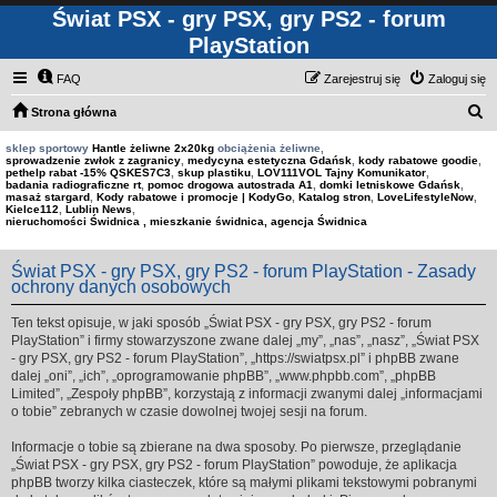
Świat PSX - gry PSX, gry PS2 - forum
PlayStation
FAQ
Zarejestruj się
Zaloguj się
S
Strona główna
z
sklep sportowy
Hantle żeliwne 2x20kg
obciążenia żeliwne,
sprowadzenie zwłok z zagranicy
,
medycyna estetyczna Gdańsk
,
kody rabatowe goodie
,
u
pethelp rabat -15% QSKES7C3
,
skup plastiku
,
LOV111VOL Tajny Komunikator
,
badania radiograficzne rt
,
pomoc drogowa autostrada A1
,
domki letniskowe Gdańsk
,
k
masaż stargard
,
Kody rabatowe i promocje | KodyGo
,
Katalog stron
,
LoveLifestyleNow
,
Kielce112
,
Lublin News
,
a
nieruchomości Świdnica , mieszkanie świdnica, agencja Świdnica
j
Świat PSX - gry PSX, gry PS2 - forum PlayStation - Zasady
ochrony danych osobowych
Ten tekst opisuje, w jaki sposób „Świat PSX - gry PSX, gry PS2 - forum
PlayStation” i firmy stowarzyszone zwane dalej „my”, „nas”, „nasz”, „Świat PSX
- gry PSX, gry PS2 - forum PlayStation”, „https://swiatpsx.pl” i phpBB zwane
dalej „oni”, „ich”, „oprogramowanie phpBB”, „www.phpbb.com”, „phpBB
Limited”, „Zespoły phpBB”, korzystają z informacji zwanymi dalej „informacjami
o tobie” zebranych w czasie dowolnej twojej sesji na forum.
Informacje o tobie są zbierane na dwa sposoby. Po pierwsze, przeglądanie
„Świat PSX - gry PSX, gry PS2 - forum PlayStation” powoduje, że aplikacja
phpBB tworzy kilka ciasteczek, które są małymi plikami tekstowymi pobranymi