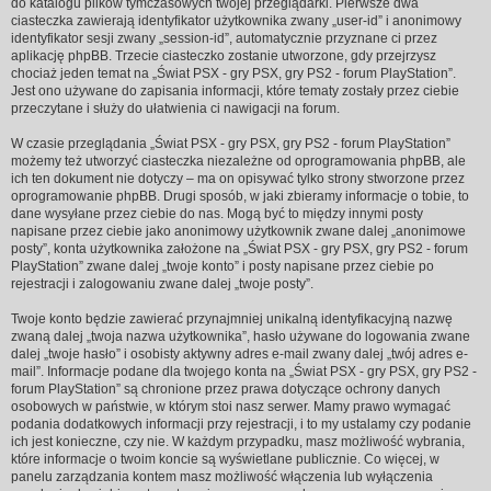
do katalogu plików tymczasowych twojej przeglądarki. Pierwsze dwa
ciasteczka zawierają identyfikator użytkownika zwany „user-id” i anonimowy
identyfikator sesji zwany „session-id”, automatycznie przyznane ci przez
aplikację phpBB. Trzecie ciasteczko zostanie utworzone, gdy przejrzysz
chociaż jeden temat na „Świat PSX - gry PSX, gry PS2 - forum PlayStation”.
Jest ono używane do zapisania informacji, które tematy zostały przez ciebie
przeczytane i służy do ułatwienia ci nawigacji na forum.
W czasie przeglądania „Świat PSX - gry PSX, gry PS2 - forum PlayStation”
możemy też utworzyć ciasteczka niezależne od oprogramowania phpBB, ale
ich ten dokument nie dotyczy – ma on opisywać tylko strony stworzone przez
oprogramowanie phpBB. Drugi sposób, w jaki zbieramy informacje o tobie, to
dane wysyłane przez ciebie do nas. Mogą być to między innymi posty
napisane przez ciebie jako anonimowy użytkownik zwane dalej „anonimowe
posty”, konta użytkownika założone na „Świat PSX - gry PSX, gry PS2 - forum
PlayStation” zwane dalej „twoje konto” i posty napisane przez ciebie po
rejestracji i zalogowaniu zwane dalej „twoje posty”.
Twoje konto będzie zawierać przynajmniej unikalną identyfikacyjną nazwę
zwaną dalej „twoja nazwa użytkownika”, hasło używane do logowania zwane
dalej „twoje hasło” i osobisty aktywny adres e-mail zwany dalej „twój adres e-
mail”. Informacje podane dla twojego konta na „Świat PSX - gry PSX, gry PS2 -
forum PlayStation” są chronione przez prawa dotyczące ochrony danych
osobowych w państwie, w którym stoi nasz serwer. Mamy prawo wymagać
podania dodatkowych informacji przy rejestracji, i to my ustalamy czy podanie
ich jest konieczne, czy nie. W każdym przypadku, masz możliwość wybrania,
które informacje o twoim koncie są wyświetlane publicznie. Co więcej, w
panelu zarządzania kontem masz możliwość włączenia lub wyłączenia