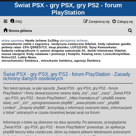
Świat PSX - gry PSX, gry PS2 - forum
PlayStation
FAQ
Zarejestruj się
Zaloguj się
S
Strona główna
z
sklep sportowy
Hantle żeliwne 2x20kg
obciążenia żeliwne,
sprowadzenie zwłok z zagranicy
,
medycyna estetyczna Gdańsk
,
kody rabatowe goodie
,
u
pethelp rabat -15% QSKES7C3
,
skup plastiku
,
LOV111VOL Tajny Komunikator
,
badania radiograficzne rt
,
pomoc drogowa autostrada A1
,
domki letniskowe Gdańsk
,
k
masaż stargard
,
Kody rabatowe i promocje | KodyGo
,
Katalog stron
,
LoveLifestyleNow
,
Kielce112
,
Lublin News
,
a
nieruchomości Świdnica , mieszkanie świdnica, agencja Świdnica
j
Świat PSX - gry PSX, gry PS2 - forum PlayStation - Zasady
ochrony danych osobowych
Ten tekst opisuje, w jaki sposób „Świat PSX - gry PSX, gry PS2 - forum
PlayStation” i firmy stowarzyszone zwane dalej „my”, „nas”, „nasz”, „Świat PSX
- gry PSX, gry PS2 - forum PlayStation”, „https://swiatpsx.pl” i phpBB zwane
dalej „oni”, „ich”, „oprogramowanie phpBB”, „www.phpbb.com”, „phpBB
Limited”, „Zespoły phpBB”, korzystają z informacji zwanymi dalej „informacjami
o tobie” zebranych w czasie dowolnej twojej sesji na forum.
Informacje o tobie są zbierane na dwa sposoby. Po pierwsze, przeglądanie
„Świat PSX - gry PSX, gry PS2 - forum PlayStation” powoduje, że aplikacja
phpBB tworzy kilka ciasteczek, które są małymi plikami tekstowymi pobranymi