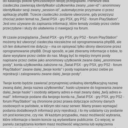
do katalogu plików tymczasowych twojej przeglądarki. Pierwsze dwa
ciasteczka zawierają identyfikator użytkownika zwany „user-id” i anonimowy
identyfikator sesji zwany „session-id”, automatycznie przyznane ci przez
aplikację phpBB. Trzecie ciasteczko zostanie utworzone, gdy przejrzysz
chociaż jeden temat na „Świat PSX - gry PSX, gry PS2 - forum PlayStation”.
Jest ono używane do zapisania informacji, które tematy zostały przez ciebie
przeczytane i służy do ułatwienia ci nawigacji na forum.
W czasie przeglądania „Świat PSX - gry PSX, gry PS2 - forum PlayStation”
możemy też utworzyć ciasteczka niezależne od oprogramowania phpBB, ale
ich ten dokument nie dotyczy – ma on opisywać tylko strony stworzone przez
oprogramowanie phpBB. Drugi sposób, w jaki zbieramy informacje o tobie, to
dane wysyłane przez ciebie do nas. Mogą być to między innymi posty
napisane przez ciebie jako anonimowy użytkownik zwane dalej „anonimowe
posty”, konta użytkownika założone na „Świat PSX - gry PSX, gry PS2 - forum
PlayStation” zwane dalej „twoje konto” i posty napisane przez ciebie po
rejestracji i zalogowaniu zwane dalej „twoje posty”.
Twoje konto będzie zawierać przynajmniej unikalną identyfikacyjną nazwę
zwaną dalej „twoja nazwa użytkownika”, hasło używane do logowania zwane
dalej „twoje hasło” i osobisty aktywny adres e-mail zwany dalej „twój adres e-
mail”. Informacje podane dla twojego konta na „Świat PSX - gry PSX, gry PS2 -
forum PlayStation” są chronione przez prawa dotyczące ochrony danych
osobowych w państwie, w którym stoi nasz serwer. Mamy prawo wymagać
podania dodatkowych informacji przy rejestracji, i to my ustalamy czy podanie
ich jest konieczne, czy nie. W każdym przypadku, masz możliwość wybrania,
które informacje o twoim koncie są wyświetlane publicznie. Co więcej, w
panelu zarządzania kontem masz możliwość włączenia lub wyłączenia