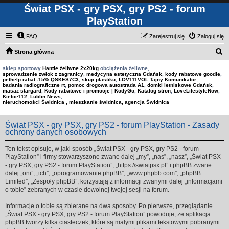
Świat PSX - gry PSX, gry PS2 - forum
PlayStation
FAQ
Zarejestruj się
Zaloguj się
S
Strona główna
z
sklep sportowy
Hantle żeliwne 2x20kg
obciążenia żeliwne,
sprowadzenie zwłok z zagranicy
,
medycyna estetyczna Gdańsk
,
kody rabatowe goodie
,
u
pethelp rabat -15% QSKES7C3
,
skup plastiku
,
LOV111VOL Tajny Komunikator
,
badania radiograficzne rt
,
pomoc drogowa autostrada A1
,
domki letniskowe Gdańsk
,
k
masaż stargard
,
Kody rabatowe i promocje | KodyGo
,
Katalog stron
,
LoveLifestyleNow
,
Kielce112
,
Lublin News
,
a
nieruchomości Świdnica , mieszkanie świdnica, agencja Świdnica
j
Świat PSX - gry PSX, gry PS2 - forum PlayStation - Zasady
ochrony danych osobowych
Ten tekst opisuje, w jaki sposób „Świat PSX - gry PSX, gry PS2 - forum
PlayStation” i firmy stowarzyszone zwane dalej „my”, „nas”, „nasz”, „Świat PSX
- gry PSX, gry PS2 - forum PlayStation”, „https://swiatpsx.pl” i phpBB zwane
dalej „oni”, „ich”, „oprogramowanie phpBB”, „www.phpbb.com”, „phpBB
Limited”, „Zespoły phpBB”, korzystają z informacji zwanymi dalej „informacjami
o tobie” zebranych w czasie dowolnej twojej sesji na forum.
Informacje o tobie są zbierane na dwa sposoby. Po pierwsze, przeglądanie
„Świat PSX - gry PSX, gry PS2 - forum PlayStation” powoduje, że aplikacja
phpBB tworzy kilka ciasteczek, które są małymi plikami tekstowymi pobranymi