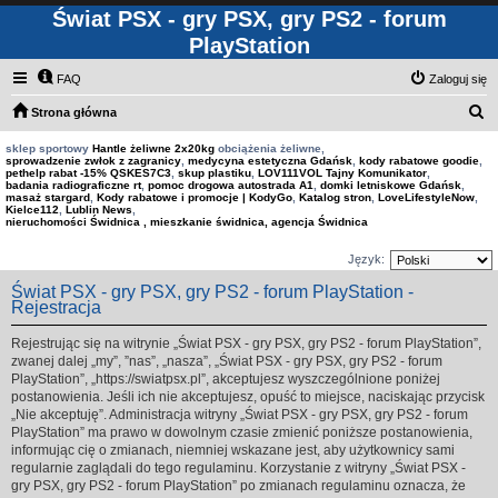
Świat PSX - gry PSX, gry PS2 - forum
PlayStation
FAQ
Zaloguj się
S
Strona główna
z
sklep sportowy
Hantle żeliwne 2x20kg
obciążenia żeliwne,
sprowadzenie zwłok z zagranicy
,
medycyna estetyczna Gdańsk
,
kody rabatowe goodie
,
u
pethelp rabat -15% QSKES7C3
,
skup plastiku
,
LOV111VOL Tajny Komunikator
,
badania radiograficzne rt
,
pomoc drogowa autostrada A1
,
domki letniskowe Gdańsk
,
k
masaż stargard
,
Kody rabatowe i promocje | KodyGo
,
Katalog stron
,
LoveLifestyleNow
,
Kielce112
,
Lublin News
,
a
nieruchomości Świdnica , mieszkanie świdnica, agencja Świdnica
j
Język:
Świat PSX - gry PSX, gry PS2 - forum PlayStation -
Rejestracja
Rejestrując się na witrynie „Świat PSX - gry PSX, gry PS2 - forum PlayStation”,
zwanej dalej „my”, ”nas”, „nasza”, „Świat PSX - gry PSX, gry PS2 - forum
PlayStation”, „https://swiatpsx.pl”, akceptujesz wyszczególnione poniżej
postanowienia. Jeśli ich nie akceptujesz, opuść to miejsce, naciskając przycisk
„Nie akceptuję”. Administracja witryny „Świat PSX - gry PSX, gry PS2 - forum
PlayStation” ma prawo w dowolnym czasie zmienić poniższe postanowienia,
informując cię o zmianach, niemniej wskazane jest, aby użytkownicy sami
regularnie zaglądali do tego regulaminu. Korzystanie z witryny „Świat PSX -
gry PSX, gry PS2 - forum PlayStation” po zmianach regulaminu oznacza, że