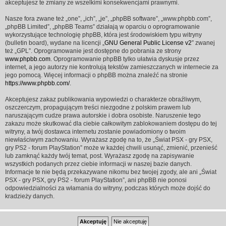
akceptujesz te zmiany ze wszelkimi konsekwencjami prawnymi.
Nasze fora zwane też „one”, „ich”, „je”, „phpBB software”, „www.phpbb.com”,
„phpBB Limited”, „phpBB Teams” działają w oparciu o oprogramowanie
wykorzystujące technologię phpBB, która jest środowiskiem typu witryny
(bulletin board), wydane na licencji „
GNU General Public License v2
” zwanej
też „GPL”. Oprogramowanie jest dostępne do pobrania ze strony
www.phpbb.com
. Oprogramowanie phpBB tylko ułatwia dyskusje przez
internet, a jego autorzy nie kontrolują tekstów zamieszczanych w internecie za
jego pomocą. Więcej informacji o phpBB można znaleźć na stronie
https://www.phpbb.com/
.
Akceptujesz zakaz publikowania wypowiedzi o charakterze obraźliwym,
oszczerczym, propagującym treści niezgodne z polskim prawem lub
naruszającym cudze prawa autorskie i dobra osobiste. Naruszenie tego
zakazu może skutkować dla ciebie całkowitym zablokowaniem dostępu do tej
witryny, a twój dostawca internetu zostanie powiadomiony o twoim
niewłaściwym zachowaniu. Wyrażasz zgodę na to, że „Świat PSX - gry PSX,
gry PS2 - forum PlayStation” może w każdej chwili usunąć, zmienić, przenieść
lub zamknąć każdy twój temat, post. Wyrażasz zgodę na zapisywanie
wszystkich podanych przez ciebie informacji w naszej bazie danych.
Informacje te nie będą przekazywane nikomu bez twojej zgody, ale ani „Świat
PSX - gry PSX, gry PS2 - forum PlayStation”, ani phpBB nie ponosi
odpowiedzialności za włamania do witryny, podczas których może dojść do
kradzieży danych.