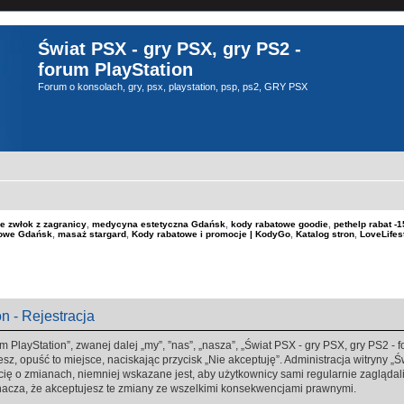
Świat PSX - gry PSX, gry PS2 -
forum PlayStation
Forum o konsolach, gry, psx, playstation, psp, ps2, GRY PSX
e zwłok z zagranicy
,
medycyna estetyczna Gdańsk
,
kody rabatowe goodie
,
pethelp rabat 
kowe Gdańsk
,
masaż stargard
,
Kody rabatowe i promocje | KodyGo
,
Katalog stron
,
LoveLifes
n - Rejestracja
m PlayStation”, zwanej dalej „my”, ”nas”, „nasza”, „Świat PSX - gry PSX, gry PS2 - fo
sz, opuść to miejsce, naciskając przycisk „Nie akceptuję”. Administracja witryny „
ę o zmianach, niemniej wskazane jest, aby użytkownicy sami regularnie zaglądali 
nacza, że akceptujesz te zmiany ze wszelkimi konsekwencjami prawnymi.