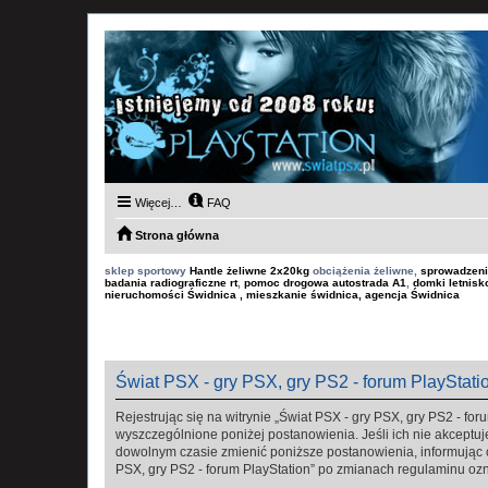
Więcej…
FAQ
Strona główna
sklep sportowy
Hantle żeliwne 2x20kg
obciążenia żeliwne,
sprowadzeni
badania radiograficzne rt
,
pomoc drogowa autostrada A1
,
domki letnis
nieruchomości Świdnica , mieszkanie świdnica, agencja Świdnica
Świat PSX - gry PSX, gry PS2 - forum PlayStatio
Rejestrując się na witrynie „Świat PSX - gry PSX, gry PS2 - foru
wyszczególnione poniżej postanowienia. Jeśli ich nie akceptuje
dowolnym czasie zmienić poniższe postanowienia, informując ci
PSX, gry PS2 - forum PlayStation” po zmianach regulaminu oz