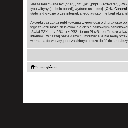
Nasze fora zwane też „one”, „ich”, „je”, „phpBB software”, „
typu witryny (bulletin board), wydane na licencji „
GNU General P
ułatwia dyskusje przez internet, a jego autorzy nie kontroluj
Akceptujesz zakaz publikowania wypowiedzi o charakterze obr
tego zakazu może skutkować dla ciebie całkowitym zablokowan
„Świat PSX - gry PSX, gry PS2 - forum PlayStation” może w ka
informacji w naszej bazie danych. Informacje te nie będą prze
włamania do witryny, podczas których może dojść do kradzieży
Strona główna