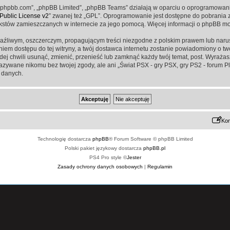
www.phpbb.com”, „phpBB Limited”, „phpBB Teams” działają w oparciu o oprogramowan
ublic License v2
” zwanej też „GPL”. Oprogramowanie jest dostępne do pobrania 
ą tekstów zamieszczanych w internecie za jego pomocą. Więcej informacji o phpBB m
aźliwym, oszczerczym, propagującym treści niezgodne z polskim prawem lub narus
iem dostępu do tej witryny, a twój dostawca internetu zostanie powiadomiony o 
żdej chwili usunąć, zmienić, przenieść lub zamknąć każdy twój temat, post. Wyraż
kazywane nikomu bez twojej zgody, ale ani „Świat PSX - gry PSX, gry PS2 - forum P
 danych.
Kon
Technologię dostarcza
phpBB
® Forum Software © phpBB Limited
Polski pakiet językowy dostarcza
phpBB.pl
PS4 Pro style ©
Jester
Zasady ochrony danych osobowych
|
Regulamin