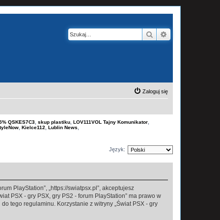
Szukaj
Wyszukiwanie z
Zaloguj się
-15% QSKES7C3
,
skup plastiku
,
LOV111VOL Tajny Komunikator
,
tyleNow
,
Kielce112
,
Lublin News
,
Język:
rum PlayStation”, „https://swiatpsx.pl”, akceptujesz
Świat PSX - gry PSX, gry PS2 - forum PlayStation” ma prawo w
do tego regulaminu. Korzystanie z witryny „Świat PSX - gry