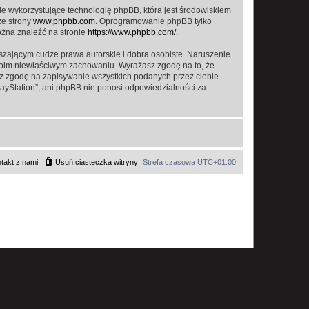
ie wykorzystujące technologię phpBB, która jest środowiskiem
ze strony
www.phpbb.com
. Oprogramowanie phpBB tylko
ożna znaleźć na stronie
https://www.phpbb.com/
.
zającym cudze prawa autorskie i dobra osobiste. Naruszenie
twoim niewłaściwym zachowaniu. Wyrażasz zgodę na to, że
asz zgodę na zapisywanie wszystkich podanych przez ciebie
layStation”, ani phpBB nie ponosi odpowiedzialności za
takt z nami
Usuń ciasteczka witryny
Strefa czasowa
UTC+01:00