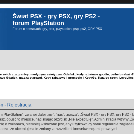
Świat PSX - gry PSX, gry PS2 -
forum PlayStation
Forum o konsolach, gry, psx, playstation, psp, ps2, GRY PSX
e zwłok z zagranicy
,
medycyna estetyczna Gdańsk
,
kody rabatowe goodie
,
pethelp rabat 
kowe Gdańsk
,
masaż stargard
,
Kody rabatowe i promocje | KodyGo
,
Katalog stron
,
LoveLifes
n - Rejestracja
m PlayStation”, zwanej dalej „my”, ”nas”, „nasza”, „Świat PSX - gry PSX, gry PS2 - fo
sz, opuść to miejsce, naciskając przycisk „Nie akceptuję”. Administracja witryny „
ę o zmianach, niemniej wskazane jest, aby użytkownicy sami regularnie zaglądali 
nacza, że akceptujesz te zmiany ze wszelkimi konsekwencjami prawnymi.