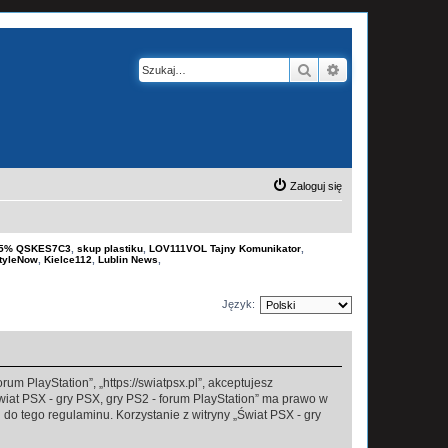
Szukaj
Wyszukiwanie z
Zaloguj się
-15% QSKES7C3
,
skup plastiku
,
LOV111VOL Tajny Komunikator
,
tyleNow
,
Kielce112
,
Lublin News
,
Język:
rum PlayStation”, „https://swiatpsx.pl”, akceptujesz
Świat PSX - gry PSX, gry PS2 - forum PlayStation” ma prawo w
do tego regulaminu. Korzystanie z witryny „Świat PSX - gry