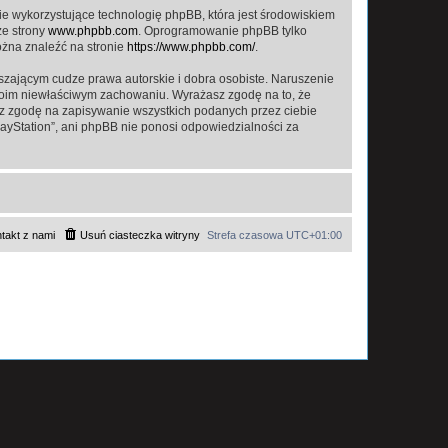
ie wykorzystujące technologię phpBB, która jest środowiskiem
ze strony
www.phpbb.com
. Oprogramowanie phpBB tylko
ożna znaleźć na stronie
https://www.phpbb.com/
.
zającym cudze prawa autorskie i dobra osobiste. Naruszenie
twoim niewłaściwym zachowaniu. Wyrażasz zgodę na to, że
asz zgodę na zapisywanie wszystkich podanych przez ciebie
layStation”, ani phpBB nie ponosi odpowiedzialności za
takt z nami
Usuń ciasteczka witryny
Strefa czasowa
UTC+01:00