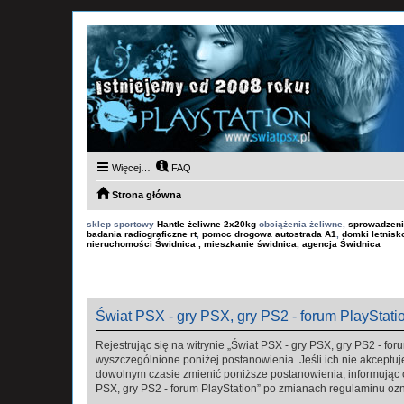
Więcej…
FAQ
Strona główna
sklep sportowy
Hantle żeliwne 2x20kg
obciążenia żeliwne,
sprowadzeni
badania radiograficzne rt
,
pomoc drogowa autostrada A1
,
domki letnis
nieruchomości Świdnica , mieszkanie świdnica, agencja Świdnica
Świat PSX - gry PSX, gry PS2 - forum PlayStatio
Rejestrując się na witrynie „Świat PSX - gry PSX, gry PS2 - foru
wyszczególnione poniżej postanowienia. Jeśli ich nie akceptuje
dowolnym czasie zmienić poniższe postanowienia, informując ci
PSX, gry PS2 - forum PlayStation” po zmianach regulaminu oz