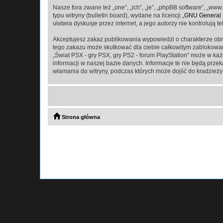
Nasze fora zwane też „one”, „ich”, „je”, „phpBB software”, „
typu witryny (bulletin board), wydane na licencji „
GNU General P
ułatwia dyskusje przez internet, a jego autorzy nie kontroluj
Akceptujesz zakaz publikowania wypowiedzi o charakterze obr
tego zakazu może skutkować dla ciebie całkowitym zablokowan
„Świat PSX - gry PSX, gry PS2 - forum PlayStation” może w ka
informacji w naszej bazie danych. Informacje te nie będą prze
włamania do witryny, podczas których może dojść do kradzieży
Strona główna