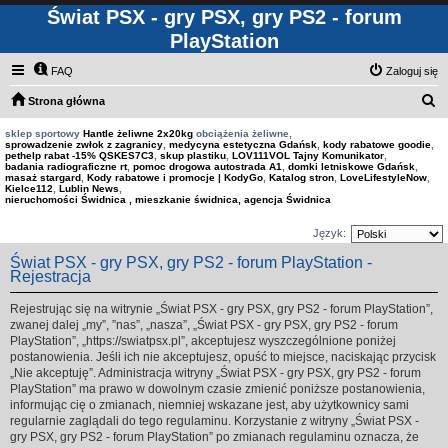
Świat PSX - gry PSX, gry PS2 - forum
PlayStation
FAQ
Zaloguj się
S
Strona główna
z
sklep sportowy
Hantle żeliwne 2x20kg
obciążenia żeliwne,
sprowadzenie zwłok z zagranicy
,
medycyna estetyczna Gdańsk
,
kody rabatowe goodie
,
u
pethelp rabat -15% QSKES7C3
,
skup plastiku
,
LOV111VOL Tajny Komunikator
,
badania radiograficzne rt
,
pomoc drogowa autostrada A1
,
domki letniskowe Gdańsk
,
k
masaż stargard
,
Kody rabatowe i promocje | KodyGo
,
Katalog stron
,
LoveLifestyleNow
,
Kielce112
,
Lublin News
,
a
nieruchomości Świdnica , mieszkanie świdnica, agencja Świdnica
j
Język:
Świat PSX - gry PSX, gry PS2 - forum PlayStation -
Rejestracja
Rejestrując się na witrynie „Świat PSX - gry PSX, gry PS2 - forum PlayStation”,
zwanej dalej „my”, ”nas”, „nasza”, „Świat PSX - gry PSX, gry PS2 - forum
PlayStation”, „https://swiatpsx.pl”, akceptujesz wyszczególnione poniżej
postanowienia. Jeśli ich nie akceptujesz, opuść to miejsce, naciskając przycisk
„Nie akceptuję”. Administracja witryny „Świat PSX - gry PSX, gry PS2 - forum
PlayStation” ma prawo w dowolnym czasie zmienić poniższe postanowienia,
informując cię o zmianach, niemniej wskazane jest, aby użytkownicy sami
regularnie zaglądali do tego regulaminu. Korzystanie z witryny „Świat PSX -
gry PSX, gry PS2 - forum PlayStation” po zmianach regulaminu oznacza, że