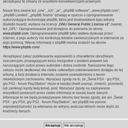
akceptujesz te zmiany ze wszelkimi konsekwencjami prawnymi.
Nasze fora zwane też „one”, „ich”, „je”, „phpBB software”, „www.phpbb.com”,
„phpBB Limited”, „phpBB Teams” działają w oparciu o oprogramowanie
wykorzystujące technologię phpBB, która jest środowiskiem typu witryny
(bulletin board), wydane na licencji „
GNU General Public License v2
” zwanej
też „GPL”. Oprogramowanie jest dostępne do pobrania ze strony
www.phpbb.com
. Oprogramowanie phpBB tylko ułatwia dyskusje przez
internet, a jego autorzy nie kontrolują tekstów zamieszczanych w internecie za
jego pomocą. Więcej informacji o phpBB można znaleźć na stronie
https://www.phpbb.com/
.
Akceptujesz zakaz publikowania wypowiedzi o charakterze obraźliwym,
oszczerczym, propagującym treści niezgodne z polskim prawem lub
naruszającym cudze prawa autorskie i dobra osobiste. Naruszenie tego
zakazu może skutkować dla ciebie całkowitym zablokowaniem dostępu do tej
witryny, a twój dostawca internetu zostanie powiadomiony o twoim
niewłaściwym zachowaniu. Wyrażasz zgodę na to, że „Świat PSX - gry PSX,
gry PS2 - forum PlayStation” może w każdej chwili usunąć, zmienić, przenieść
lub zamknąć każdy twój temat, post. Wyrażasz zgodę na zapisywanie
wszystkich podanych przez ciebie informacji w naszej bazie danych.
Informacje te nie będą przekazywane nikomu bez twojej zgody, ale ani „Świat
PSX - gry PSX, gry PS2 - forum PlayStation”, ani phpBB nie ponosi
odpowiedzialności za włamania do witryny, podczas których może dojść do
kradzieży danych.