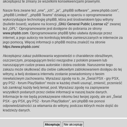
akceptujesz te zmiany ze wszelkimi konsekwencjami prawnymi.
Nasze fora zwane też „one”, „ich”, „je”, „phpBB software”, „www.phpbb.com”,
„phpBB Limited”, „phpBB Teams” działają w oparciu o oprogramowanie
wykorzystujące technologię phpBB, która jest środowiskiem typu witryny
(bulletin board), wydane na licencji „
GNU General Public License v2
” zwanej
też „GPL”. Oprogramowanie jest dostępne do pobrania ze strony
www.phpbb.com
. Oprogramowanie phpBB tylko ułatwia dyskusje przez
internet, a jego autorzy nie kontrolują tekstów zamieszczanych w internecie za
jego pomocą. Więcej informacji o phpBB można znaleźć na stronie
https://www.phpbb.com/
.
Akceptujesz zakaz publikowania wypowiedzi o charakterze obraźliwym,
oszczerczym, propagującym treści niezgodne z polskim prawem lub
naruszającym cudze prawa autorskie i dobra osobiste. Naruszenie tego
zakazu może skutkować dla ciebie całkowitym zablokowaniem dostępu do tej
witryny, a twój dostawca internetu zostanie powiadomiony o twoim
niewłaściwym zachowaniu. Wyrażasz zgodę na to, że „Świat PSX - gry PSX,
gry PS2 - forum PlayStation” może w każdej chwili usunąć, zmienić, przenieść
lub zamknąć każdy twój temat, post. Wyrażasz zgodę na zapisywanie
wszystkich podanych przez ciebie informacji w naszej bazie danych.
Informacje te nie będą przekazywane nikomu bez twojej zgody, ale ani „Świat
PSX - gry PSX, gry PS2 - forum PlayStation”, ani phpBB nie ponosi
odpowiedzialności za włamania do witryny, podczas których może dojść do
kradzieży danych.