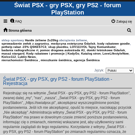
Świat PSX - gry PSX, gry PS2 - forum
PlayStation
FAQ
Zaloguj się
S
Strona główna
z
sklep sportowy
Hantle żeliwne 2x20kg
obciążenia żeliwne,
sprowadzenie zwłok z zagranicy
,
medycyna estetyczna Gdańsk
,
kody rabatowe goodie
,
u
pethelp rabat -15% QSKES7C3
,
skup plastiku
,
LOV111VOL Tajny Komunikator
,
badania radiograficzne rt
,
pomoc drogowa autostrada A1
,
domki letniskowe Gdańsk
,
k
masaż stargard
,
Kody rabatowe i promocje | KodyGo
,
Katalog stron
,
LoveLifestyleNow
,
Kielce112
,
Lublin News
,
a
nieruchomości Świdnica , mieszkanie świdnica, agencja Świdnica
j
Język:
Świat PSX - gry PSX, gry PS2 - forum PlayStation -
Rejestracja
Rejestrując się na witrynie „Świat PSX - gry PSX, gry PS2 - forum PlayStation”,
zwanej dalej „my”, ”nas”, „nasza”, „Świat PSX - gry PSX, gry PS2 - forum
PlayStation”, „https://swiatpsx.pl”, akceptujesz wyszczególnione poniżej
postanowienia. Jeśli ich nie akceptujesz, opuść to miejsce, naciskając przycisk
„Nie akceptuję”. Administracja witryny „Świat PSX - gry PSX, gry PS2 - forum
PlayStation” ma prawo w dowolnym czasie zmienić poniższe postanowienia,
informując cię o zmianach, niemniej wskazane jest, aby użytkownicy sami
regularnie zaglądali do tego regulaminu. Korzystanie z witryny „Świat PSX -
gry PSX, gry PS2 - forum PlayStation” po zmianach regulaminu oznacza, że