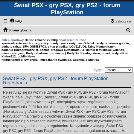
Świat PSX - gry PSX, gry PS2 - forum
PlayStation
FAQ
Zaloguj się
S
Strona główna
z
sklep sportowy
Hantle żeliwne 2x20kg
obciążenia żeliwne,
sprowadzenie zwłok z zagranicy
,
medycyna estetyczna Gdańsk
,
kody rabatowe goodie
,
u
pethelp rabat -15% QSKES7C3
,
skup plastiku
,
LOV111VOL Tajny Komunikator
,
badania radiograficzne rt
,
pomoc drogowa autostrada A1
,
domki letniskowe Gdańsk
,
k
masaż stargard
,
Kody rabatowe i promocje | KodyGo
,
Katalog stron
,
LoveLifestyleNow
,
Kielce112
,
Lublin News
,
a
nieruchomości Świdnica , mieszkanie świdnica, agencja Świdnica
j
Język:
Świat PSX - gry PSX, gry PS2 - forum PlayStation -
Rejestracja
Rejestrując się na witrynie „Świat PSX - gry PSX, gry PS2 - forum PlayStation”,
zwanej dalej „my”, ”nas”, „nasza”, „Świat PSX - gry PSX, gry PS2 - forum
PlayStation”, „https://swiatpsx.pl”, akceptujesz wyszczególnione poniżej
postanowienia. Jeśli ich nie akceptujesz, opuść to miejsce, naciskając przycisk
„Nie akceptuję”. Administracja witryny „Świat PSX - gry PSX, gry PS2 - forum
PlayStation” ma prawo w dowolnym czasie zmienić poniższe postanowienia,
informując cię o zmianach, niemniej wskazane jest, aby użytkownicy sami
regularnie zaglądali do tego regulaminu. Korzystanie z witryny „Świat PSX -
gry PSX, gry PS2 - forum PlayStation” po zmianach regulaminu oznacza, że