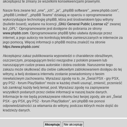
akceptujesz te zmiany ze wszelkimi konsekwencjami prawnymi.
Nasze fora zwane też „one”, „ich”, „je”, „phpBB software”, „www.phpbb.com”,
„phpBB Limited”, „phpBB Teams” działają w oparciu o oprogramowanie
wykorzystujące technologię phpBB, która jest środowiskiem typu witryny
(bulletin board), wydane na licencji „
GNU General Public License v2
” zwanej
też „GPL”. Oprogramowanie jest dostępne do pobrania ze strony
www.phpbb.com
. Oprogramowanie phpBB tylko ułatwia dyskusje przez
internet, a jego autorzy nie kontrolują tekstów zamieszczanych w internecie za
jego pomocą. Więcej informacji o phpBB można znaleźć na stronie
https://www.phpbb.com/
.
Akceptujesz zakaz publikowania wypowiedzi o charakterze obraźliwym,
oszczerczym, propagującym treści niezgodne z polskim prawem lub
naruszającym cudze prawa autorskie i dobra osobiste. Naruszenie tego
zakazu może skutkować dla ciebie całkowitym zablokowaniem dostępu do tej
witryny, a twój dostawca internetu zostanie powiadomiony o twoim
niewłaściwym zachowaniu. Wyrażasz zgodę na to, że „Świat PSX - gry PSX,
gry PS2 - forum PlayStation” może w każdej chwili usunąć, zmienić, przenieść
lub zamknąć każdy twój temat, post. Wyrażasz zgodę na zapisywanie
wszystkich podanych przez ciebie informacji w naszej bazie danych.
Informacje te nie będą przekazywane nikomu bez twojej zgody, ale ani „Świat
PSX - gry PSX, gry PS2 - forum PlayStation”, ani phpBB nie ponosi
odpowiedzialności za włamania do witryny, podczas których może dojść do
kradzieży danych.