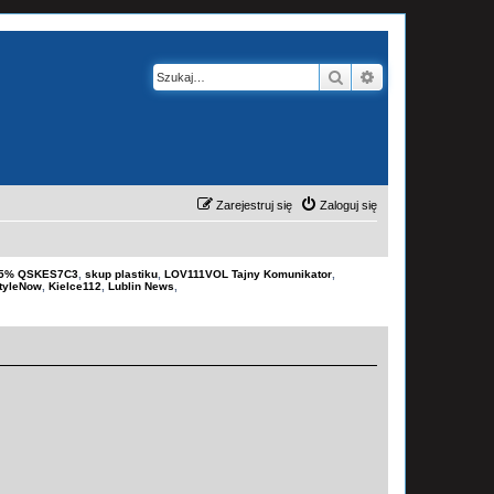
Szukaj
Wyszukiwanie z
Zarejestruj się
Zaloguj się
-15% QSKES7C3
,
skup plastiku
,
LOV111VOL Tajny Komunikator
,
tyleNow
,
Kielce112
,
Lublin News
,