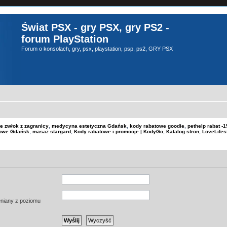
Świat PSX - gry PSX, gry PS2 -
forum PlayStation
Forum o konsolach, gry, psx, playstation, psp, ps2, GRY PSX
e zwłok z zagranicy
,
medycyna estetyczna Gdańsk
,
kody rabatowe goodie
,
pethelp rabat 
kowe Gdańsk
,
masaż stargard
,
Kody rabatowe i promocje | KodyGo
,
Katalog stron
,
LoveLifes
ieniany z poziomu