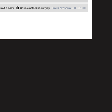
takt z nami
Usuń ciasteczka witryny
Strefa czasowa
UTC+01:00