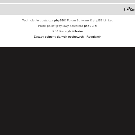
Kon
Technologię dostarcza
phpBB
® Forum Software © phpBB Limited
Polski pakiet językowy dostarcza
phpBB.pl
PS4 Pro style ©
Jester
Zasady ochrony danych osobowych
|
Regulamin