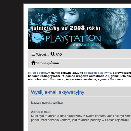
Więcej…
FAQ
Strona główna
sklep sportowy
Hantle żeliwne 2x20kg
obciążenia żeliwne,
sprowadzeni
badania radiograficzne rt
,
pomoc drogowa autostrada A1
,
domki letnis
nieruchomości Świdnica , mieszkanie świdnica, agencja Świdnica
Wyślij e-mail aktywacyjny
Nazwa użytkownika:
Adres e-mail:
Musi być to adres e-mail skojarzony z twoim kontem. Jeśli nie był zm
panelu zarządzania kontem, jest to adres podany w czasie rejestracji.