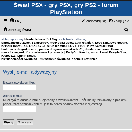
Świat PSX - gry PSX, gry PS2 - forum
PlayStation
FAQ
Zarejestruj się
Zaloguj się
S
Strona główna
z
sklep sportowy
Hantle żeliwne 2x20kg
obciążenia żeliwne,
sprowadzenie zwłok z zagranicy
,
medycyna estetyczna Gdańsk
,
kody rabatowe goodie
,
u
pethelp rabat -15% QSKES7C3
,
skup plastiku
,
LOV111VOL Tajny Komunikator
,
badania radiograficzne rt
,
pomoc drogowa autostrada A1
,
domki letniskowe Gdańsk
,
k
masaż stargard
,
Kody rabatowe i promocje | KodyGo
,
Katalog stron
,
LoveLifestyleNow
,
Kielce112
,
Lublin News
,
a
nieruchomości Świdnica , mieszkanie świdnica, agencja Świdnica
j
Wyślij e-mail aktywacyjny
Nazwa użytkownika:
Adres e-mail:
Musi być to adres e-mail skojarzony z twoim kontem. Jeśli nie był zmieniany z poziomu
panelu zarządzania kontem, jest to adres podany w czasie rejestracji.