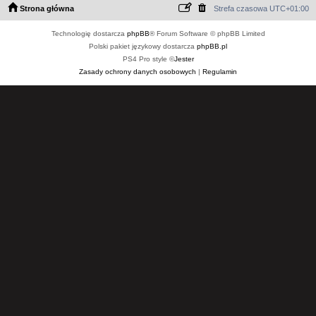
Strona główna
Strefa czasowa
UTC+01:00
Technologię dostarcza
phpBB
® Forum Software © phpBB Limited
Polski pakiet językowy dostarcza
phpBB.pl
PS4 Pro style ©
Jester
Zasady ochrony danych osobowych
|
Regulamin