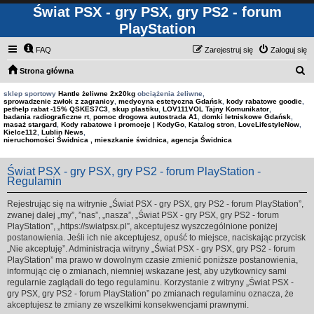
Świat PSX - gry PSX, gry PS2 - forum
PlayStation
FAQ
Zarejestruj się
Zaloguj się
S
Strona główna
z
sklep sportowy
Hantle żeliwne 2x20kg
obciążenia żeliwne,
sprowadzenie zwłok z zagranicy
,
medycyna estetyczna Gdańsk
,
kody rabatowe goodie
,
u
pethelp rabat -15% QSKES7C3
,
skup plastiku
,
LOV111VOL Tajny Komunikator
,
badania radiograficzne rt
,
pomoc drogowa autostrada A1
,
domki letniskowe Gdańsk
,
k
masaż stargard
,
Kody rabatowe i promocje | KodyGo
,
Katalog stron
,
LoveLifestyleNow
,
Kielce112
,
Lublin News
,
a
nieruchomości Świdnica , mieszkanie świdnica, agencja Świdnica
j
Świat PSX - gry PSX, gry PS2 - forum PlayStation -
Regulamin
Rejestrując się na witrynie „Świat PSX - gry PSX, gry PS2 - forum PlayStation”,
zwanej dalej „my”, ”nas”, „nasza”, „Świat PSX - gry PSX, gry PS2 - forum
PlayStation”, „https://swiatpsx.pl”, akceptujesz wyszczególnione poniżej
postanowienia. Jeśli ich nie akceptujesz, opuść to miejsce, naciskając przycisk
„Nie akceptuję”. Administracja witryny „Świat PSX - gry PSX, gry PS2 - forum
PlayStation” ma prawo w dowolnym czasie zmienić poniższe postanowienia,
informując cię o zmianach, niemniej wskazane jest, aby użytkownicy sami
regularnie zaglądali do tego regulaminu. Korzystanie z witryny „Świat PSX -
gry PSX, gry PS2 - forum PlayStation” po zmianach regulaminu oznacza, że
akceptujesz te zmiany ze wszelkimi konsekwencjami prawnymi.