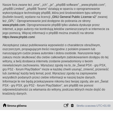
Nasze fora zwane też „one”, „ich”, „je”, „phpBB software”, „www.phpbb.com”,
„phpBB Limited”, „phpBB Teams” działają w oparciu o oprogramowanie
wykorzystujące technologię phpBB, która jest środowiskiem typu witryny
(bulletin board), wydane na licencji „
GNU General Public License v2
” zwanej
też „GPL”. Oprogramowanie jest dostępne do pobrania ze strony
www.phpbb.com
. Oprogramowanie phpBB tylko ułatwia dyskusje przez
internet, a jego autorzy nie kontrolują tekstów zamieszczanych w internecie za
jego pomocą. Więcej informacji o phpBB można znaleźć na stronie
https://www.phpbb.com/
.
Akceptujesz zakaz publikowania wypowiedzi o charakterze obraźliwym,
oszczerczym, propagującym treści niezgodne z polskim prawem lub
naruszającym cudze prawa autorskie i dobra osobiste. Naruszenie tego
zakazu może skutkować dla ciebie całkowitym zablokowaniem dostępu do tej
witryny, a twój dostawca internetu zostanie powiadomiony o twoim
niewłaściwym zachowaniu. Wyrażasz zgodę na to, że „Świat PSX - gry PSX,
gry PS2 - forum PlayStation” może w każdej chwili usunąć, zmienić, przenieść
lub zamknąć każdy twój temat, post. Wyrażasz zgodę na zapisywanie
wszystkich podanych przez ciebie informacji w naszej bazie danych.
Informacje te nie będą przekazywane nikomu bez twojej zgody, ale ani „Świat
PSX - gry PSX, gry PS2 - forum PlayStation”, ani phpBB nie ponosi
odpowiedzialności za włamania do witryny, podczas których może dojść do
kradzieży danych.
Strona główna
Strefa czasowa
UTC+01:00