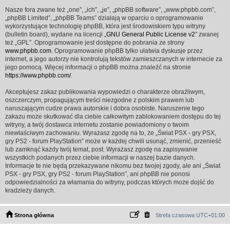
Nasze fora zwane też „one”, „ich”, „je”, „phpBB software”, „www.phpbb.com”,
„phpBB Limited”, „phpBB Teams” działają w oparciu o oprogramowanie
wykorzystujące technologię phpBB, która jest środowiskiem typu witryny
(bulletin board), wydane na licencji „
GNU General Public License v2
” zwanej
też „GPL”. Oprogramowanie jest dostępne do pobrania ze strony
www.phpbb.com
. Oprogramowanie phpBB tylko ułatwia dyskusje przez
internet, a jego autorzy nie kontrolują tekstów zamieszczanych w internecie za
jego pomocą. Więcej informacji o phpBB można znaleźć na stronie
https://www.phpbb.com/
.
Akceptujesz zakaz publikowania wypowiedzi o charakterze obraźliwym,
oszczerczym, propagującym treści niezgodne z polskim prawem lub
naruszającym cudze prawa autorskie i dobra osobiste. Naruszenie tego
zakazu może skutkować dla ciebie całkowitym zablokowaniem dostępu do tej
witryny, a twój dostawca internetu zostanie powiadomiony o twoim
niewłaściwym zachowaniu. Wyrażasz zgodę na to, że „Świat PSX - gry PSX,
gry PS2 - forum PlayStation” może w każdej chwili usunąć, zmienić, przenieść
lub zamknąć każdy twój temat, post. Wyrażasz zgodę na zapisywanie
wszystkich podanych przez ciebie informacji w naszej bazie danych.
Informacje te nie będą przekazywane nikomu bez twojej zgody, ale ani „Świat
PSX - gry PSX, gry PS2 - forum PlayStation”, ani phpBB nie ponosi
odpowiedzialności za włamania do witryny, podczas których może dojść do
kradzieży danych.
Strona główna
Strefa czasowa
UTC+01:00