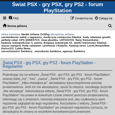
Świat PSX - gry PSX, gry PS2 - forum
PlayStation
FAQ
Zarejestruj się
Zaloguj się
S
Strona główna
z
sklep sportowy
Hantle żeliwne 2x20kg
obciążenia żeliwne,
sprowadzenie zwłok z zagranicy
,
medycyna estetyczna Gdańsk
,
kody rabatowe goodie
,
u
pethelp rabat -15% QSKES7C3
,
skup plastiku
,
LOV111VOL Tajny Komunikator
,
badania radiograficzne rt
,
pomoc drogowa autostrada A1
,
domki letniskowe Gdańsk
,
k
masaż stargard
,
Kody rabatowe i promocje | KodyGo
,
Katalog stron
,
LoveLifestyleNow
,
Kielce112
,
Lublin News
,
a
nieruchomości Świdnica , mieszkanie świdnica, agencja Świdnica
j
Świat PSX - gry PSX, gry PS2 - forum PlayStation -
Regulamin
Rejestrując się na witrynie „Świat PSX - gry PSX, gry PS2 - forum PlayStation”,
zwanej dalej „my”, ”nas”, „nasza”, „Świat PSX - gry PSX, gry PS2 - forum
PlayStation”, „https://swiatpsx.pl”, akceptujesz wyszczególnione poniżej
postanowienia. Jeśli ich nie akceptujesz, opuść to miejsce, naciskając przycisk
„Nie akceptuję”. Administracja witryny „Świat PSX - gry PSX, gry PS2 - forum
PlayStation” ma prawo w dowolnym czasie zmienić poniższe postanowienia,
informując cię o zmianach, niemniej wskazane jest, aby użytkownicy sami
regularnie zaglądali do tego regulaminu. Korzystanie z witryny „Świat PSX -
gry PSX, gry PS2 - forum PlayStation” po zmianach regulaminu oznacza, że
akceptujesz te zmiany ze wszelkimi konsekwencjami prawnymi.