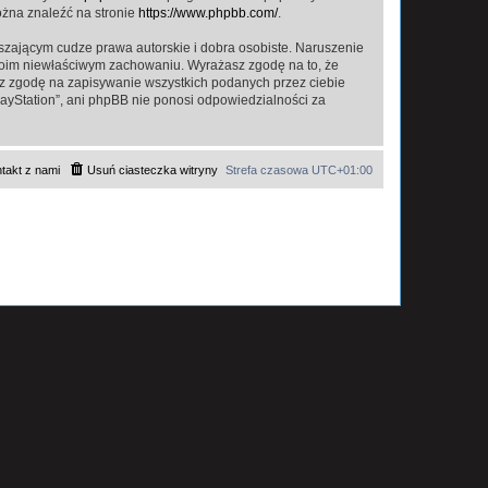
ożna znaleźć na stronie
https://www.phpbb.com/
.
zającym cudze prawa autorskie i dobra osobiste. Naruszenie
twoim niewłaściwym zachowaniu. Wyrażasz zgodę na to, że
asz zgodę na zapisywanie wszystkich podanych przez ciebie
layStation”, ani phpBB nie ponosi odpowiedzialności za
takt z nami
Usuń ciasteczka witryny
Strefa czasowa
UTC+01:00