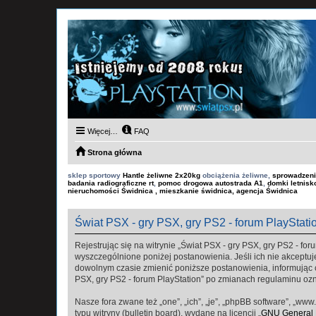
Więcej…
FAQ
Strona główna
sklep sportowy
Hantle żeliwne 2x20kg
obciążenia żeliwne,
sprowadzeni
badania radiograficzne rt
,
pomoc drogowa autostrada A1
,
domki letnis
nieruchomości Świdnica , mieszkanie świdnica, agencja Świdnica
Świat PSX - gry PSX, gry PS2 - forum PlayStati
Rejestrując się na witrynie „Świat PSX - gry PSX, gry PS2 - foru
wyszczególnione poniżej postanowienia. Jeśli ich nie akceptuje
dowolnym czasie zmienić poniższe postanowienia, informując ci
PSX, gry PS2 - forum PlayStation” po zmianach regulaminu oz
Nasze fora zwane też „one”, „ich”, „je”, „phpBB software”, „
typu witryny (bulletin board), wydane na licencji „
GNU General P