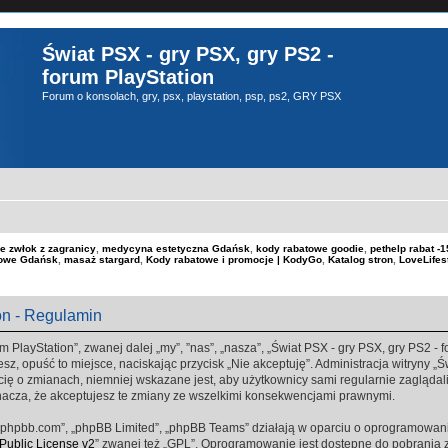
Świat PSX - gry PSX, gry PS2 -
forum PlayStation
Forum o konsolach, gry, psx, playstation, psp, ps2, GRY PSX
e zwłok z zagranicy
,
medycyna estetyczna Gdańsk
,
kody rabatowe goodie
,
pethelp rabat 
kowe Gdańsk
,
masaż stargard
,
Kody rabatowe i promocje | KodyGo
,
Katalog stron
,
LoveLifes
on - Regulamin
m PlayStation”, zwanej dalej „my”, ”nas”, „nasza”, „Świat PSX - gry PSX, gry PS2 - fo
sz, opuść to miejsce, naciskając przycisk „Nie akceptuję”. Administracja witryny „
ę o zmianach, niemniej wskazane jest, aby użytkownicy sami regularnie zaglądali 
nacza, że akceptujesz te zmiany ze wszelkimi konsekwencjami prawnymi.
www.phpbb.com”, „phpBB Limited”, „phpBB Teams” działają w oparciu o oprogramowan
ublic License v2
” zwanej też „GPL”. Oprogramowanie jest dostępne do pobrania 