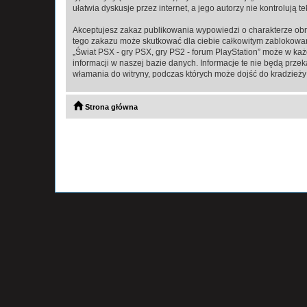
ułatwia dyskusje przez internet, a jego autorzy nie kontroluj
Akceptujesz zakaz publikowania wypowiedzi o charakterze obr
tego zakazu może skutkować dla ciebie całkowitym zablokowan
„Świat PSX - gry PSX, gry PS2 - forum PlayStation” może w ka
informacji w naszej bazie danych. Informacje te nie będą prze
włamania do witryny, podczas których może dojść do kradzieży
Strona główna