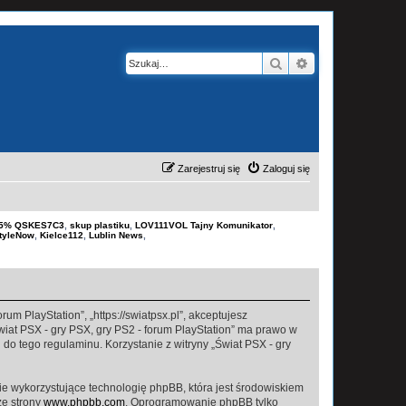
Szukaj
Wyszukiwanie z
Zarejestruj się
Zaloguj się
-15% QSKES7C3
,
skup plastiku
,
LOV111VOL Tajny Komunikator
,
tyleNow
,
Kielce112
,
Lublin News
,
rum PlayStation”, „https://swiatpsx.pl”, akceptujesz
Świat PSX - gry PSX, gry PS2 - forum PlayStation” ma prawo w
do tego regulaminu. Korzystanie z witryny „Świat PSX - gry
ie wykorzystujące technologię phpBB, która jest środowiskiem
ze strony
www.phpbb.com
. Oprogramowanie phpBB tylko