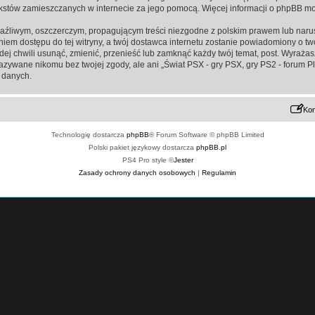
ą tekstów zamieszczanych w internecie za jego pomocą. Więcej informacji o phpBB m
aźliwym, oszczerczym, propagującym treści niezgodne z polskim prawem lub narus
iem dostępu do tej witryny, a twój dostawca internetu zostanie powiadomiony o 
żdej chwili usunąć, zmienić, przenieść lub zamknąć każdy twój temat, post. Wyraż
kazywane nikomu bez twojej zgody, ale ani „Świat PSX - gry PSX, gry PS2 - forum P
 danych.
Kon
Technologię dostarcza
phpBB
® Forum Software © phpBB Limited
Polski pakiet językowy dostarcza
phpBB.pl
PS4 Pro style ©
Jester
Zasady ochrony danych osobowych
|
Regulamin