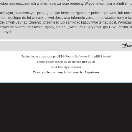
ą tekstów zamieszczanych w internecie za jego pomocą. Więcej informacji o phpBB m
aźliwym, oszczerczym, propagującym treści niezgodne z polskim prawem lub narus
iem dostępu do tej witryny, a twój dostawca internetu zostanie powiadomiony o 
żdej chwili usunąć, zmienić, przenieść lub zamknąć każdy twój temat, post. Wyraż
kazywane nikomu bez twojej zgody, ale ani „Świat PSX - gry PSX, gry PS2 - forum P
 danych.
Kon
Technologię dostarcza
phpBB
® Forum Software © phpBB Limited
Polski pakiet językowy dostarcza
phpBB.pl
PS4 Pro style ©
Jester
Zasady ochrony danych osobowych
|
Regulamin