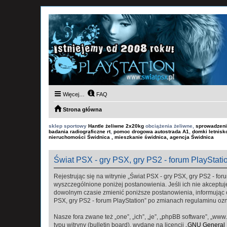
Więcej…
FAQ
Strona główna
sklep sportowy
Hantle żeliwne 2x20kg
obciążenia żeliwne,
sprowadzeni
badania radiograficzne rt
,
pomoc drogowa autostrada A1
,
domki letnis
nieruchomości Świdnica , mieszkanie świdnica, agencja Świdnica
Świat PSX - gry PSX, gry PS2 - forum PlayStati
Rejestrując się na witrynie „Świat PSX - gry PSX, gry PS2 - foru
wyszczególnione poniżej postanowienia. Jeśli ich nie akceptuje
dowolnym czasie zmienić poniższe postanowienia, informując ci
PSX, gry PS2 - forum PlayStation” po zmianach regulaminu oz
Nasze fora zwane też „one”, „ich”, „je”, „phpBB software”, „
typu witryny (bulletin board), wydane na licencji „
GNU General P