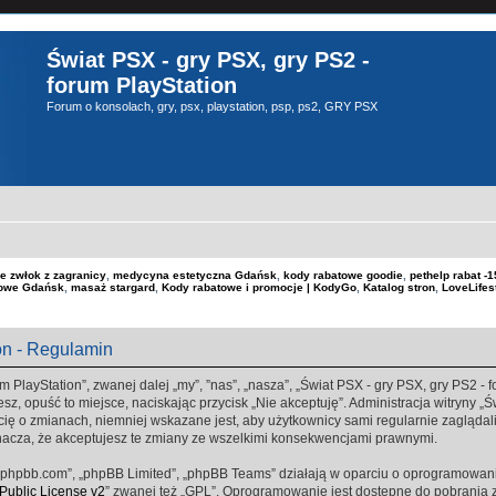
Świat PSX - gry PSX, gry PS2 -
forum PlayStation
Forum o konsolach, gry, psx, playstation, psp, ps2, GRY PSX
e zwłok z zagranicy
,
medycyna estetyczna Gdańsk
,
kody rabatowe goodie
,
pethelp rabat 
kowe Gdańsk
,
masaż stargard
,
Kody rabatowe i promocje | KodyGo
,
Katalog stron
,
LoveLifes
on - Regulamin
m PlayStation”, zwanej dalej „my”, ”nas”, „nasza”, „Świat PSX - gry PSX, gry PS2 - fo
sz, opuść to miejsce, naciskając przycisk „Nie akceptuję”. Administracja witryny „
ę o zmianach, niemniej wskazane jest, aby użytkownicy sami regularnie zaglądali 
nacza, że akceptujesz te zmiany ze wszelkimi konsekwencjami prawnymi.
www.phpbb.com”, „phpBB Limited”, „phpBB Teams” działają w oparciu o oprogramowan
ublic License v2
” zwanej też „GPL”. Oprogramowanie jest dostępne do pobrania 