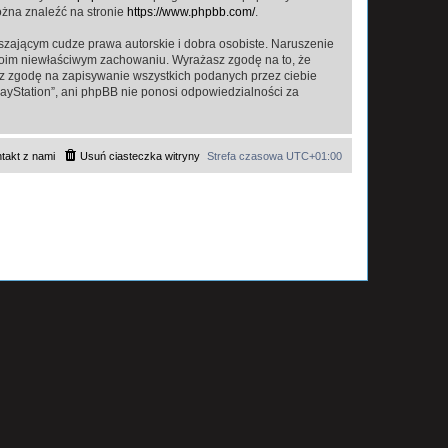
ożna znaleźć na stronie
https://www.phpbb.com/
.
zającym cudze prawa autorskie i dobra osobiste. Naruszenie
twoim niewłaściwym zachowaniu. Wyrażasz zgodę na to, że
asz zgodę na zapisywanie wszystkich podanych przez ciebie
layStation”, ani phpBB nie ponosi odpowiedzialności za
takt z nami
Usuń ciasteczka witryny
Strefa czasowa
UTC+01:00