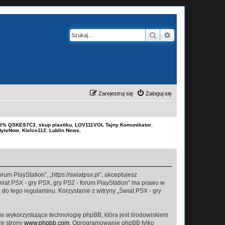
Szukaj
Wyszukiwanie z
Zarejestruj się
Zaloguj się
-15% QSKES7C3
,
skup plastiku
,
LOV111VOL Tajny Komunikator
,
tyleNow
,
Kielce112
,
Lublin News
,
rum PlayStation”, „https://swiatpsx.pl”, akceptujesz
Świat PSX - gry PSX, gry PS2 - forum PlayStation” ma prawo w
do tego regulaminu. Korzystanie z witryny „Świat PSX - gry
ie wykorzystujące technologię phpBB, która jest środowiskiem
ze strony
www.phpbb.com
. Oprogramowanie phpBB tylko