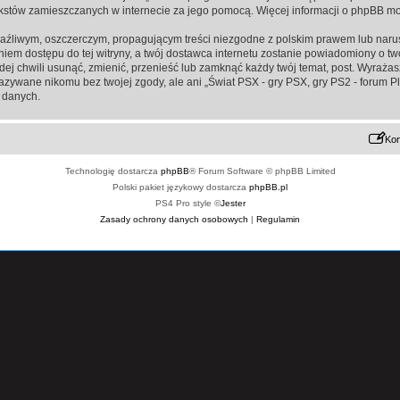
ą tekstów zamieszczanych w internecie za jego pomocą. Więcej informacji o phpBB m
aźliwym, oszczerczym, propagującym treści niezgodne z polskim prawem lub narus
iem dostępu do tej witryny, a twój dostawca internetu zostanie powiadomiony o 
żdej chwili usunąć, zmienić, przenieść lub zamknąć każdy twój temat, post. Wyraż
kazywane nikomu bez twojej zgody, ale ani „Świat PSX - gry PSX, gry PS2 - forum P
 danych.
Kon
Technologię dostarcza
phpBB
® Forum Software © phpBB Limited
Polski pakiet językowy dostarcza
phpBB.pl
PS4 Pro style ©
Jester
Zasady ochrony danych osobowych
|
Regulamin