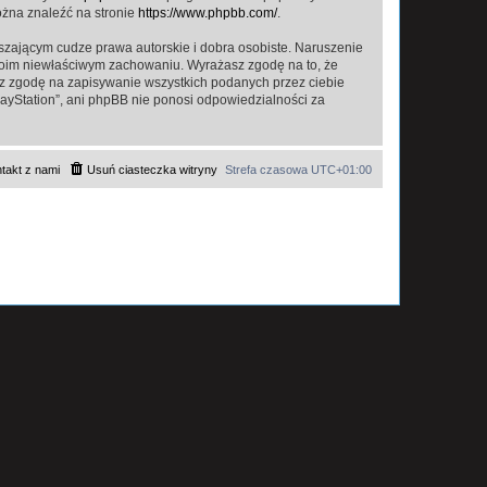
ożna znaleźć na stronie
https://www.phpbb.com/
.
zającym cudze prawa autorskie i dobra osobiste. Naruszenie
twoim niewłaściwym zachowaniu. Wyrażasz zgodę na to, że
asz zgodę na zapisywanie wszystkich podanych przez ciebie
layStation”, ani phpBB nie ponosi odpowiedzialności za
takt z nami
Usuń ciasteczka witryny
Strefa czasowa
UTC+01:00