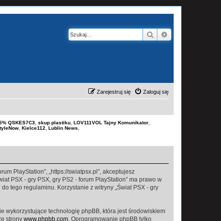
Szukaj
Wyszukiwanie z
Zarejestruj się
Zaloguj się
-15% QSKES7C3
,
skup plastiku
,
LOV111VOL Tajny Komunikator
,
tyleNow
,
Kielce112
,
Lublin News
,
rum PlayStation”, „https://swiatpsx.pl”, akceptujesz
Świat PSX - gry PSX, gry PS2 - forum PlayStation” ma prawo w
do tego regulaminu. Korzystanie z witryny „Świat PSX - gry
ie wykorzystujące technologię phpBB, która jest środowiskiem
ze strony
www.phpbb.com
. Oprogramowanie phpBB tylko