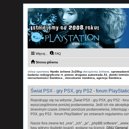
Więcej…
FAQ
Strona główna
sklep sportowy
Hantle żeliwne 2x20kg
obciążenia żeliwne,
sprowadzeni
badania radiograficzne rt
,
pomoc drogowa autostrada A1
,
domki letnis
nieruchomości Świdnica , mieszkanie świdnica, agencja Świdnica
Świat PSX - gry PSX, gry PS2 - forum PlayStati
Rejestrując się na witrynie „Świat PSX - gry PSX, gry PS2 - foru
wyszczególnione poniżej postanowienia. Jeśli ich nie akceptuje
dowolnym czasie zmienić poniższe postanowienia, informując ci
PSX, gry PS2 - forum PlayStation” po zmianach regulaminu oz
Nasze fora zwane też „one”, „ich”, „je”, „phpBB software”, „
typu witryny (bulletin board), wydane na licencji „
GNU General P