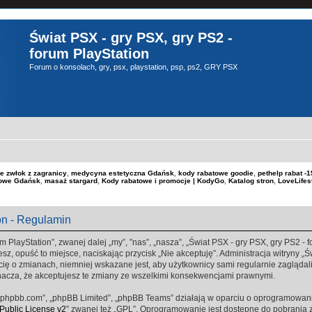
Świat PSX - gry PSX, gry PS2 -
forum PlayStation
Forum o konsolach, gry, psx, playstation, psp, ps2, GRY PSX
e zwłok z zagranicy
,
medycyna estetyczna Gdańsk
,
kody rabatowe goodie
,
pethelp rabat 
kowe Gdańsk
,
masaż stargard
,
Kody rabatowe i promocje | KodyGo
,
Katalog stron
,
LoveLifes
on - Regulamin
m PlayStation”, zwanej dalej „my”, ”nas”, „nasza”, „Świat PSX - gry PSX, gry PS2 - fo
sz, opuść to miejsce, naciskając przycisk „Nie akceptuję”. Administracja witryny „
ę o zmianach, niemniej wskazane jest, aby użytkownicy sami regularnie zaglądali 
nacza, że akceptujesz te zmiany ze wszelkimi konsekwencjami prawnymi.
www.phpbb.com”, „phpBB Limited”, „phpBB Teams” działają w oparciu o oprogramowan
ublic License v2
” zwanej też „GPL”. Oprogramowanie jest dostępne do pobrania 