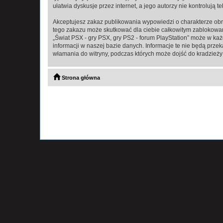
ułatwia dyskusje przez internet, a jego autorzy nie kontroluj
Akceptujesz zakaz publikowania wypowiedzi o charakterze obr
tego zakazu może skutkować dla ciebie całkowitym zablokowan
„Świat PSX - gry PSX, gry PS2 - forum PlayStation” może w ka
informacji w naszej bazie danych. Informacje te nie będą prze
włamania do witryny, podczas których może dojść do kradzieży
Strona główna