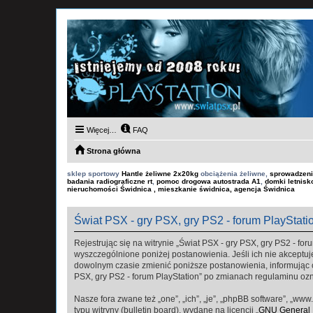
Więcej…
FAQ
Strona główna
sklep sportowy
Hantle żeliwne 2x20kg
obciążenia żeliwne,
sprowadzeni
badania radiograficzne rt
,
pomoc drogowa autostrada A1
,
domki letnis
nieruchomości Świdnica , mieszkanie świdnica, agencja Świdnica
Świat PSX - gry PSX, gry PS2 - forum PlayStati
Rejestrując się na witrynie „Świat PSX - gry PSX, gry PS2 - foru
wyszczególnione poniżej postanowienia. Jeśli ich nie akceptuje
dowolnym czasie zmienić poniższe postanowienia, informując ci
PSX, gry PS2 - forum PlayStation” po zmianach regulaminu oz
Nasze fora zwane też „one”, „ich”, „je”, „phpBB software”, „
typu witryny (bulletin board), wydane na licencji „
GNU General P