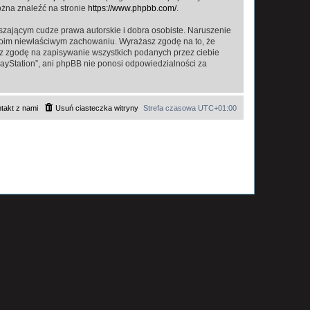
ożna znaleźć na stronie
https://www.phpbb.com/
.
zającym cudze prawa autorskie i dobra osobiste. Naruszenie
twoim niewłaściwym zachowaniu. Wyrażasz zgodę na to, że
asz zgodę na zapisywanie wszystkich podanych przez ciebie
layStation”, ani phpBB nie ponosi odpowiedzialności za
takt z nami
Usuń ciasteczka witryny
Strefa czasowa
UTC+01:00