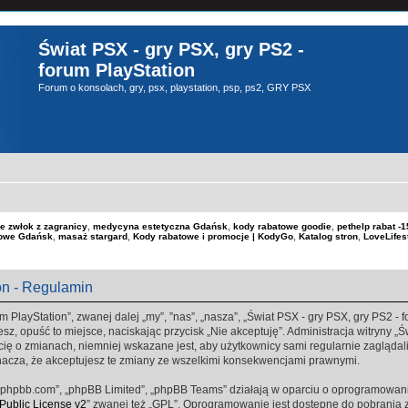
Świat PSX - gry PSX, gry PS2 -
forum PlayStation
Forum o konsolach, gry, psx, playstation, psp, ps2, GRY PSX
e zwłok z zagranicy
,
medycyna estetyczna Gdańsk
,
kody rabatowe goodie
,
pethelp rabat 
kowe Gdańsk
,
masaż stargard
,
Kody rabatowe i promocje | KodyGo
,
Katalog stron
,
LoveLifes
on - Regulamin
m PlayStation”, zwanej dalej „my”, ”nas”, „nasza”, „Świat PSX - gry PSX, gry PS2 - fo
sz, opuść to miejsce, naciskając przycisk „Nie akceptuję”. Administracja witryny „
ę o zmianach, niemniej wskazane jest, aby użytkownicy sami regularnie zaglądali 
nacza, że akceptujesz te zmiany ze wszelkimi konsekwencjami prawnymi.
www.phpbb.com”, „phpBB Limited”, „phpBB Teams” działają w oparciu o oprogramowan
ublic License v2
” zwanej też „GPL”. Oprogramowanie jest dostępne do pobrania 