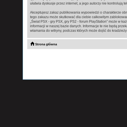
ułatwia dyskusje przez internet, a jego autorzy nie kontroluj
Akceptujesz zakaz publikowania wypowiedzi o charakterze obr
tego zakazu może skutkować dla ciebie całkowitym zablokowan
„Świat PSX - gry PSX, gry PS2 - forum PlayStation” może w ka
informacji w naszej bazie danych. Informacje te nie będą prze
włamania do witryny, podczas których może dojść do kradzieży
Strona główna