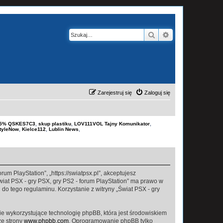
Szukaj
Wyszukiwanie z
Zarejestruj się
Zaloguj się
-15% QSKES7C3
,
skup plastiku
,
LOV111VOL Tajny Komunikator
,
tyleNow
,
Kielce112
,
Lublin News
,
rum PlayStation”, „https://swiatpsx.pl”, akceptujesz
Świat PSX - gry PSX, gry PS2 - forum PlayStation” ma prawo w
do tego regulaminu. Korzystanie z witryny „Świat PSX - gry
ie wykorzystujące technologię phpBB, która jest środowiskiem
ze strony
www.phpbb.com
. Oprogramowanie phpBB tylko