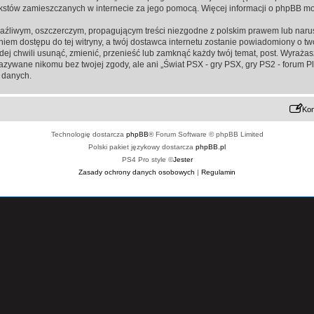
ą tekstów zamieszczanych w internecie za jego pomocą. Więcej informacji o phpBB m
aźliwym, oszczerczym, propagującym treści niezgodne z polskim prawem lub narus
iem dostępu do tej witryny, a twój dostawca internetu zostanie powiadomiony o 
żdej chwili usunąć, zmienić, przenieść lub zamknąć każdy twój temat, post. Wyraż
kazywane nikomu bez twojej zgody, ale ani „Świat PSX - gry PSX, gry PS2 - forum P
 danych.
Kon
Technologię dostarcza
phpBB
® Forum Software © phpBB Limited
Polski pakiet językowy dostarcza
phpBB.pl
PS4 Pro style ©
Jester
Zasady ochrony danych osobowych
|
Regulamin