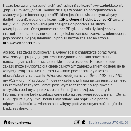
Nasze fora zwane też „one”, „ich”, „je”, „phpBB software”, „www.phpbb.com”,
„phpBB Limited”, „phpBB Teams” działają w oparciu o oprogramowanie
wykorzystujące technologię phpBB, która jest środowiskiem typu witryny
(bulletin board), wydane na licencji „
GNU General Public License v2
” zwanej
też „GPL”. Oprogramowanie jest dostępne do pobrania ze strony
www.phpbb.com
. Oprogramowanie phpBB tylko ułatwia dyskusje przez
internet, a jego autorzy nie kontrolują tekstów zamieszczanych w internecie za
jego pomocą. Więcej informacji o phpBB można znaleźć na stronie
https://www.phpbb.com/
.
Akceptujesz zakaz publikowania wypowiedzi o charakterze obraźliwym,
oszczerczym, propagującym treści niezgodne z polskim prawem lub
naruszającym cudze prawa autorskie i dobra osobiste. Naruszenie tego
zakazu może skutkować dla ciebie całkowitym zablokowaniem dostępu do tej
witryny, a twój dostawca internetu zostanie powiadomiony o twoim
niewłaściwym zachowaniu. Wyrażasz zgodę na to, że „Świat PSX - gry PSX,
gry PS2 - forum PlayStation” może w każdej chwili usunąć, zmienić, przenieść
lub zamknąć każdy twój temat, post. Wyrażasz zgodę na zapisywanie
wszystkich podanych przez ciebie informacji w naszej bazie danych.
Informacje te nie będą przekazywane nikomu bez twojej zgody, ale ani „Świat
PSX - gry PSX, gry PS2 - forum PlayStation”, ani phpBB nie ponosi
odpowiedzialności za włamania do witryny, podczas których może dojść do
kradzieży danych.
Strona główna
Strefa czasowa
UTC+01:00