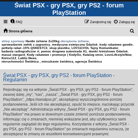
Świat PSX - gry PSX, gry PS2 - forum
PlayStation
FAQ
Zarejestruj się
Zaloguj się
S
Strona główna
z
sklep sportowy
Hantle żeliwne 2x20kg
obciążenia żeliwne,
sprowadzenie zwłok z zagranicy
,
medycyna estetyczna Gdańsk
,
kody rabatowe goodie
,
u
pethelp rabat -15% QSKES7C3
,
skup plastiku
,
LOV111VOL Tajny Komunikator
,
badania radiograficzne rt
,
pomoc drogowa autostrada A1
,
domki letniskowe Gdańsk
,
k
masaż stargard
,
Kody rabatowe i promocje | KodyGo
,
Katalog stron
,
LoveLifestyleNow
,
Kielce112
,
Lublin News
,
a
nieruchomości Świdnica , mieszkanie świdnica, agencja Świdnica
j
Świat PSX - gry PSX, gry PS2 - forum PlayStation -
Regulamin
Rejestrując się na witrynie „Świat PSX - gry PSX, gry PS2 - forum PlayStation”,
zwanej dalej „my”, ”nas”, „nasza”, „Świat PSX - gry PSX, gry PS2 - forum
PlayStation”, „https://swiatpsx.pl”, akceptujesz wyszczególnione poniżej
postanowienia. Jeśli ich nie akceptujesz, opuść to miejsce, naciskając przycisk
„Nie akceptuję”. Administracja witryny „Świat PSX - gry PSX, gry PS2 - forum
PlayStation” ma prawo w dowolnym czasie zmienić poniższe postanowienia,
informując cię o zmianach, niemniej wskazane jest, aby użytkownicy sami
regularnie zaglądali do tego regulaminu. Korzystanie z witryny „Świat PSX -
gry PSX, gry PS2 - forum PlayStation” po zmianach regulaminu oznacza, że
akceptujesz te zmiany ze wszelkimi konsekwencjami prawnymi.