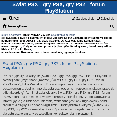
Świat PSX - gry PSX, gry PS2 - forum
PlayStation
FAQ
Zarejestruj się
Zaloguj się
S
Strona główna
z
sklep sportowy
Hantle żeliwne 2x20kg
obciążenia żeliwne,
sprowadzenie zwłok z zagranicy
,
medycyna estetyczna Gdańsk
,
kody rabatowe goodie
,
u
pethelp rabat -15% QSKES7C3
,
skup plastiku
,
LOV111VOL Tajny Komunikator
,
badania radiograficzne rt
,
pomoc drogowa autostrada A1
,
domki letniskowe Gdańsk
,
k
masaż stargard
,
Kody rabatowe i promocje | KodyGo
,
Katalog stron
,
LoveLifestyleNow
,
Kielce112
,
Lublin News
,
a
nieruchomości Świdnica , mieszkanie świdnica, agencja Świdnica
j
Świat PSX - gry PSX, gry PS2 - forum PlayStation -
Regulamin
Rejestrując się na witrynie „Świat PSX - gry PSX, gry PS2 - forum PlayStation”,
zwanej dalej „my”, ”nas”, „nasza”, „Świat PSX - gry PSX, gry PS2 - forum
PlayStation”, „https://swiatpsx.pl”, akceptujesz wyszczególnione poniżej
postanowienia. Jeśli ich nie akceptujesz, opuść to miejsce, naciskając przycisk
„Nie akceptuję”. Administracja witryny „Świat PSX - gry PSX, gry PS2 - forum
PlayStation” ma prawo w dowolnym czasie zmienić poniższe postanowienia,
informując cię o zmianach, niemniej wskazane jest, aby użytkownicy sami
regularnie zaglądali do tego regulaminu. Korzystanie z witryny „Świat PSX -
gry PSX, gry PS2 - forum PlayStation” po zmianach regulaminu oznacza, że
akceptujesz te zmiany ze wszelkimi konsekwencjami prawnymi.