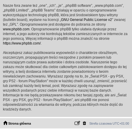
Nasze fora zwane też „one”, „ich”, „je”, „phpBB software”, „www.phpbb.com”,
„phpBB Limited”, „phpBB Teams” działają w oparciu o oprogramowanie
wykorzystujące technologię phpBB, która jest środowiskiem typu witryny
(bulletin board), wydane na licencji „
GNU General Public License v2
” zwanej
też „GPL”. Oprogramowanie jest dostępne do pobrania ze strony
www.phpbb.com
. Oprogramowanie phpBB tylko ułatwia dyskusje przez
internet, a jego autorzy nie kontrolują tekstów zamieszczanych w internecie za
jego pomocą. Więcej informacji o phpBB można znaleźć na stronie
https://www.phpbb.com/
.
Akceptujesz zakaz publikowania wypowiedzi o charakterze obraźliwym,
oszczerczym, propagującym treści niezgodne z polskim prawem lub
naruszającym cudze prawa autorskie i dobra osobiste. Naruszenie tego
zakazu może skutkować dla ciebie całkowitym zablokowaniem dostępu do tej
witryny, a twój dostawca internetu zostanie powiadomiony o twoim
niewłaściwym zachowaniu. Wyrażasz zgodę na to, że „Świat PSX - gry PSX,
gry PS2 - forum PlayStation” może w każdej chwili usunąć, zmienić, przenieść
lub zamknąć każdy twój temat, post. Wyrażasz zgodę na zapisywanie
wszystkich podanych przez ciebie informacji w naszej bazie danych.
Informacje te nie będą przekazywane nikomu bez twojej zgody, ale ani „Świat
PSX - gry PSX, gry PS2 - forum PlayStation”, ani phpBB nie ponosi
odpowiedzialności za włamania do witryny, podczas których może dojść do
kradzieży danych.
Strona główna
Strefa czasowa
UTC+01:00