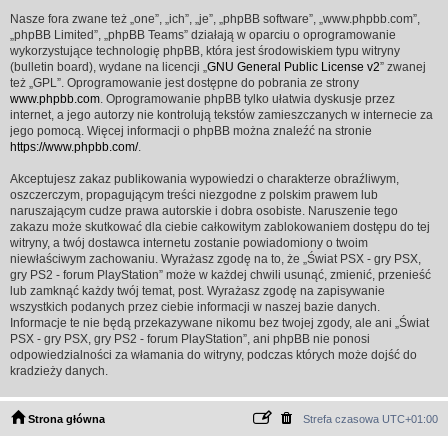
Nasze fora zwane też „one”, „ich”, „je”, „phpBB software”, „www.phpbb.com”,
„phpBB Limited”, „phpBB Teams” działają w oparciu o oprogramowanie
wykorzystujące technologię phpBB, która jest środowiskiem typu witryny
(bulletin board), wydane na licencji „
GNU General Public License v2
” zwanej
też „GPL”. Oprogramowanie jest dostępne do pobrania ze strony
www.phpbb.com
. Oprogramowanie phpBB tylko ułatwia dyskusje przez
internet, a jego autorzy nie kontrolują tekstów zamieszczanych w internecie za
jego pomocą. Więcej informacji o phpBB można znaleźć na stronie
https://www.phpbb.com/
.
Akceptujesz zakaz publikowania wypowiedzi o charakterze obraźliwym,
oszczerczym, propagującym treści niezgodne z polskim prawem lub
naruszającym cudze prawa autorskie i dobra osobiste. Naruszenie tego
zakazu może skutkować dla ciebie całkowitym zablokowaniem dostępu do tej
witryny, a twój dostawca internetu zostanie powiadomiony o twoim
niewłaściwym zachowaniu. Wyrażasz zgodę na to, że „Świat PSX - gry PSX,
gry PS2 - forum PlayStation” może w każdej chwili usunąć, zmienić, przenieść
lub zamknąć każdy twój temat, post. Wyrażasz zgodę na zapisywanie
wszystkich podanych przez ciebie informacji w naszej bazie danych.
Informacje te nie będą przekazywane nikomu bez twojej zgody, ale ani „Świat
PSX - gry PSX, gry PS2 - forum PlayStation”, ani phpBB nie ponosi
odpowiedzialności za włamania do witryny, podczas których może dojść do
kradzieży danych.
Strona główna
Strefa czasowa
UTC+01:00