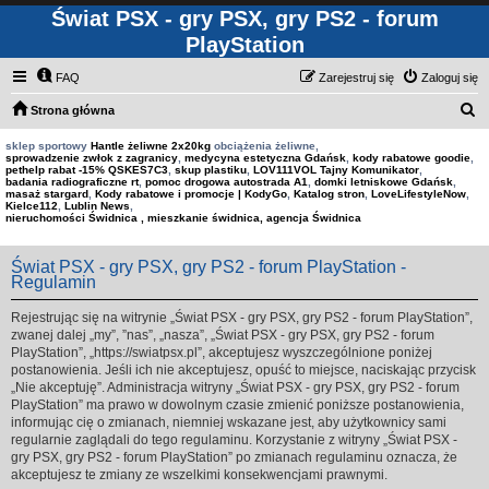
Świat PSX - gry PSX, gry PS2 - forum
PlayStation
FAQ
Zarejestruj się
Zaloguj się
S
Strona główna
z
sklep sportowy
Hantle żeliwne 2x20kg
obciążenia żeliwne,
sprowadzenie zwłok z zagranicy
,
medycyna estetyczna Gdańsk
,
kody rabatowe goodie
,
u
pethelp rabat -15% QSKES7C3
,
skup plastiku
,
LOV111VOL Tajny Komunikator
,
badania radiograficzne rt
,
pomoc drogowa autostrada A1
,
domki letniskowe Gdańsk
,
k
masaż stargard
,
Kody rabatowe i promocje | KodyGo
,
Katalog stron
,
LoveLifestyleNow
,
Kielce112
,
Lublin News
,
a
nieruchomości Świdnica , mieszkanie świdnica, agencja Świdnica
j
Świat PSX - gry PSX, gry PS2 - forum PlayStation -
Regulamin
Rejestrując się na witrynie „Świat PSX - gry PSX, gry PS2 - forum PlayStation”,
zwanej dalej „my”, ”nas”, „nasza”, „Świat PSX - gry PSX, gry PS2 - forum
PlayStation”, „https://swiatpsx.pl”, akceptujesz wyszczególnione poniżej
postanowienia. Jeśli ich nie akceptujesz, opuść to miejsce, naciskając przycisk
„Nie akceptuję”. Administracja witryny „Świat PSX - gry PSX, gry PS2 - forum
PlayStation” ma prawo w dowolnym czasie zmienić poniższe postanowienia,
informując cię o zmianach, niemniej wskazane jest, aby użytkownicy sami
regularnie zaglądali do tego regulaminu. Korzystanie z witryny „Świat PSX -
gry PSX, gry PS2 - forum PlayStation” po zmianach regulaminu oznacza, że
akceptujesz te zmiany ze wszelkimi konsekwencjami prawnymi.