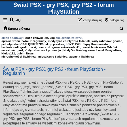
Świat PSX - gry PSX, gry PS2 - forum
PlayStation
FAQ
Zarejestruj się
Zaloguj się
S
Strona główna
z
sklep sportowy
Hantle żeliwne 2x20kg
obciążenia żeliwne,
sprowadzenie zwłok z zagranicy
,
medycyna estetyczna Gdańsk
,
kody rabatowe goodie
,
u
pethelp rabat -15% QSKES7C3
,
skup plastiku
,
LOV111VOL Tajny Komunikator
,
badania radiograficzne rt
,
pomoc drogowa autostrada A1
,
domki letniskowe Gdańsk
,
k
masaż stargard
,
Kody rabatowe i promocje | KodyGo
,
Katalog stron
,
LoveLifestyleNow
,
Kielce112
,
Lublin News
,
a
nieruchomości Świdnica , mieszkanie świdnica, agencja Świdnica
j
Świat PSX - gry PSX, gry PS2 - forum PlayStation -
Regulamin
Rejestrując się na witrynie „Świat PSX - gry PSX, gry PS2 - forum PlayStation”,
zwanej dalej „my”, ”nas”, „nasza”, „Świat PSX - gry PSX, gry PS2 - forum
PlayStation”, „https://swiatpsx.pl”, akceptujesz wyszczególnione poniżej
postanowienia. Jeśli ich nie akceptujesz, opuść to miejsce, naciskając przycisk
„Nie akceptuję”. Administracja witryny „Świat PSX - gry PSX, gry PS2 - forum
PlayStation” ma prawo w dowolnym czasie zmienić poniższe postanowienia,
informując cię o zmianach, niemniej wskazane jest, aby użytkownicy sami
regularnie zaglądali do tego regulaminu. Korzystanie z witryny „Świat PSX -
gry PSX, gry PS2 - forum PlayStation” po zmianach regulaminu oznacza, że
akceptujesz te zmiany ze wszelkimi konsekwencjami prawnymi.