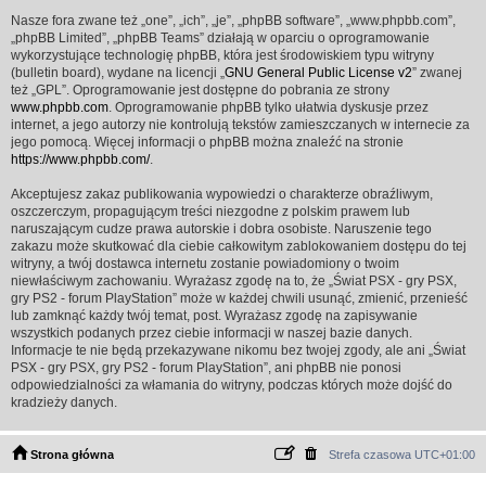
Nasze fora zwane też „one”, „ich”, „je”, „phpBB software”, „www.phpbb.com”,
„phpBB Limited”, „phpBB Teams” działają w oparciu o oprogramowanie
wykorzystujące technologię phpBB, która jest środowiskiem typu witryny
(bulletin board), wydane na licencji „
GNU General Public License v2
” zwanej
też „GPL”. Oprogramowanie jest dostępne do pobrania ze strony
www.phpbb.com
. Oprogramowanie phpBB tylko ułatwia dyskusje przez
internet, a jego autorzy nie kontrolują tekstów zamieszczanych w internecie za
jego pomocą. Więcej informacji o phpBB można znaleźć na stronie
https://www.phpbb.com/
.
Akceptujesz zakaz publikowania wypowiedzi o charakterze obraźliwym,
oszczerczym, propagującym treści niezgodne z polskim prawem lub
naruszającym cudze prawa autorskie i dobra osobiste. Naruszenie tego
zakazu może skutkować dla ciebie całkowitym zablokowaniem dostępu do tej
witryny, a twój dostawca internetu zostanie powiadomiony o twoim
niewłaściwym zachowaniu. Wyrażasz zgodę na to, że „Świat PSX - gry PSX,
gry PS2 - forum PlayStation” może w każdej chwili usunąć, zmienić, przenieść
lub zamknąć każdy twój temat, post. Wyrażasz zgodę na zapisywanie
wszystkich podanych przez ciebie informacji w naszej bazie danych.
Informacje te nie będą przekazywane nikomu bez twojej zgody, ale ani „Świat
PSX - gry PSX, gry PS2 - forum PlayStation”, ani phpBB nie ponosi
odpowiedzialności za włamania do witryny, podczas których może dojść do
kradzieży danych.
Strona główna
Strefa czasowa
UTC+01:00