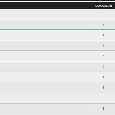
ODPOWIEDZI
0
2
1
2
6
6
1
1
0
1