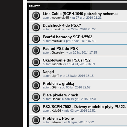
TEMATY
Link Cable (SCPH-1040 potrzebny schemat
autor:
woytekvip85
»
pt 27 gru, 2019 21:21
Dualshock 4 do PSX?
autor:
dziaslo
»
czw 22 lut, 2018 23:22
Fearful harmony SCPH-5502
autor:
maliniak
»
pt 07 paź, 2016 07:01
Pad od PS2 do PSX
autor:
Grzesiek!
»
pn 10 lis, 2014 17:25
Okablowanie do PSX i PS2
autor:
Jason66
»
śr 04 lut, 2015 16:39
Napęd
autor:
LighT
»
pt 15 kwie, 2016 18:15
Problem z grafiką
autor:
GG
»
sob 06 lut, 2016 22:57
Białe pixele w grach
autor:
Danaki
»
sob 19 gru, 2015 00:31
PSX/SCPH-7502 - Dziwny modchip plyty PU-22.
autor:
Kelo26
»
ndz 03 sty, 2016 12:52
Problem z PSone
autor:
adixon
»
wt 08 gru, 2015 15:22