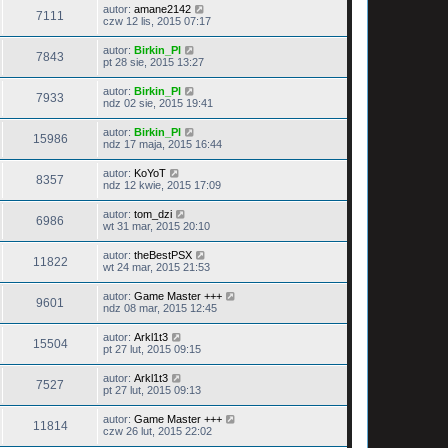
autor:
amane2142
7111
czw 12 lis, 2015 07:17
autor:
Birkin_Pl
7843
pt 28 sie, 2015 13:27
autor:
Birkin_Pl
7933
ndz 02 sie, 2015 19:41
autor:
Birkin_Pl
15986
ndz 17 maja, 2015 16:44
autor:
KoYoT
8357
ndz 12 kwie, 2015 17:09
autor:
tom_dzi
6986
wt 31 mar, 2015 20:10
autor:
theBestPSX
11822
wt 24 mar, 2015 21:53
autor:
Game Master +++
9601
ndz 08 mar, 2015 12:45
autor:
Arkl1t3
15504
pt 27 lut, 2015 09:15
autor:
Arkl1t3
7527
pt 27 lut, 2015 09:13
autor:
Game Master +++
11814
czw 26 lut, 2015 22:02