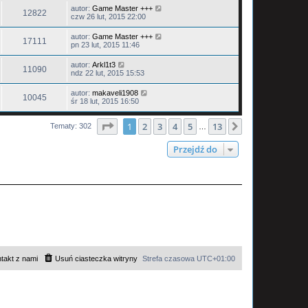
autor:
Game Master +++
12822
czw 26 lut, 2015 22:00
autor:
Game Master +++
17111
pn 23 lut, 2015 11:46
autor:
Arkl1t3
11090
ndz 22 lut, 2015 15:53
autor:
makaveli1908
10045
śr 18 lut, 2015 16:50
Strona
1
z
13
1
2
3
4
5
13
Następna
Tematy: 302
…
Przejdź do
takt z nami
Usuń ciasteczka witryny
Strefa czasowa
UTC+01:00