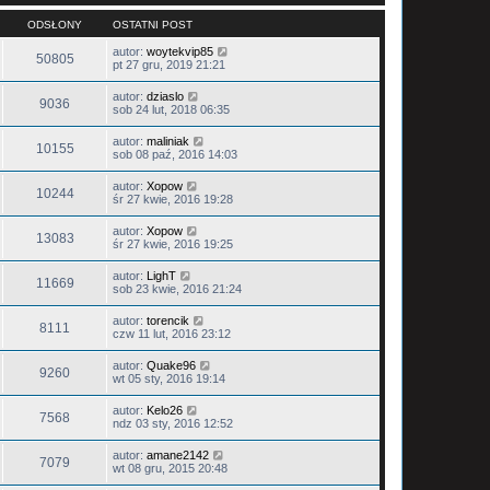
ODSŁONY
OSTATNI POST
autor:
woytekvip85
50805
pt 27 gru, 2019 21:21
autor:
dziaslo
9036
sob 24 lut, 2018 06:35
autor:
maliniak
10155
sob 08 paź, 2016 14:03
autor:
Xopow
10244
śr 27 kwie, 2016 19:28
autor:
Xopow
13083
śr 27 kwie, 2016 19:25
autor:
LighT
11669
sob 23 kwie, 2016 21:24
autor:
torencik
8111
czw 11 lut, 2016 23:12
autor:
Quake96
9260
wt 05 sty, 2016 19:14
autor:
Kelo26
7568
ndz 03 sty, 2016 12:52
autor:
amane2142
7079
wt 08 gru, 2015 20:48