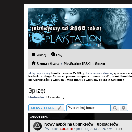
Więcej…
FAQ
Strona główna
PlayStation [PSX]
Sprzęt
sklep sportowy
Hantle żeliwne 2x20kg
obciążenia żeliwne,
sprowadzeni
badania radiograficzne rt
,
pomoc drogowa autostrada A1
,
domki letnis
nieruchomości Świdnica , mieszkanie świdnica, agencja Świdnica
Sprzęt
Moderator:
Moderatorzy
Szukaj
Wy
NOWY TEMAT
OGŁOSZENIA
Nowy nabór na uplinkerów i uploaderów!
autor:
LukasTe
»
pn 11 lut, 2013 20:26
» w
Forum