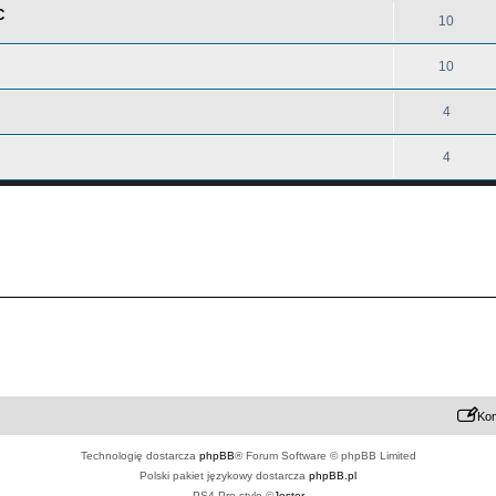
C
10
10
4
4
Kon
Technologię dostarcza
phpBB
® Forum Software © phpBB Limited
Polski pakiet językowy dostarcza
phpBB.pl
PS4 Pro style ©
Jester