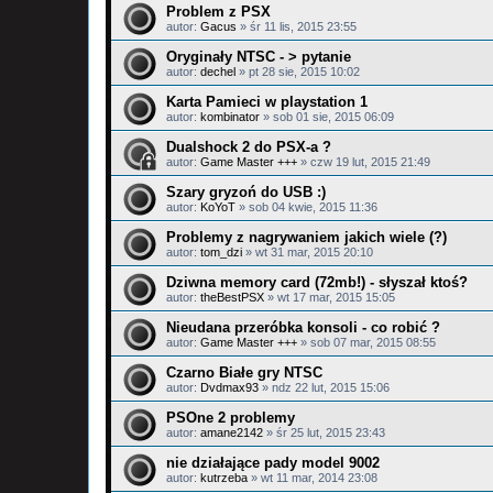
Problem z PSX
autor:
Gacus
»
śr 11 lis, 2015 23:55
Oryginały NTSC - > pytanie
autor:
dechel
»
pt 28 sie, 2015 10:02
Karta Pamieci w playstation 1
autor:
kombinator
»
sob 01 sie, 2015 06:09
Dualshock 2 do PSX-a ?
autor:
Game Master +++
»
czw 19 lut, 2015 21:49
Szary gryzoń do USB :)
autor:
KoYoT
»
sob 04 kwie, 2015 11:36
Problemy z nagrywaniem jakich wiele (?)
autor:
tom_dzi
»
wt 31 mar, 2015 20:10
Dziwna memory card (72mb!) - słyszał ktoś?
autor:
theBestPSX
»
wt 17 mar, 2015 15:05
Nieudana przeróbka konsoli - co robić ?
autor:
Game Master +++
»
sob 07 mar, 2015 08:55
Czarno Białe gry NTSC
autor:
Dvdmax93
»
ndz 22 lut, 2015 15:06
PSOne 2 problemy
autor:
amane2142
»
śr 25 lut, 2015 23:43
nie działające pady model 9002
autor:
kutrzeba
»
wt 11 mar, 2014 23:08