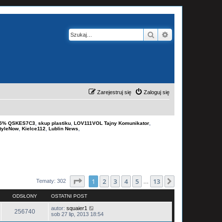
Szukaj
Wyszukiwanie z
Zarejestruj się
Zaloguj się
-15% QSKES7C3
,
skup plastiku
,
LOV111VOL Tajny Komunikator
,
tyleNow
,
Kielce112
,
Lublin News
,
Strona
1
z
13
1
2
3
4
5
13
Następna
Tematy: 302
…
ODSŁONY
OSTATNI POST
autor:
squaier1
256740
sob 27 lip, 2013 18:54