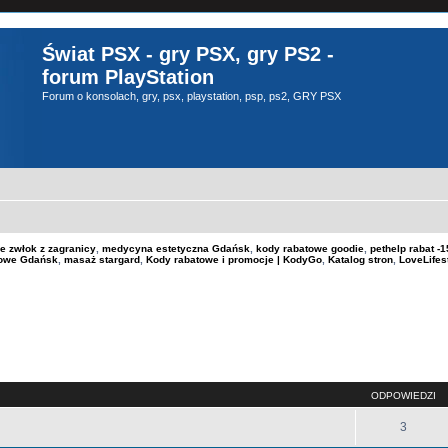
Świat PSX - gry PSX, gry PS2 -
forum PlayStation
Forum o konsolach, gry, psx, playstation, psp, ps2, GRY PSX
e zwłok z zagranicy
,
medycyna estetyczna Gdańsk
,
kody rabatowe goodie
,
pethelp rabat 
kowe Gdańsk
,
masaż stargard
,
Kody rabatowe i promocje | KodyGo
,
Katalog stron
,
LoveLifes
szukiwanie zaawansowane
ODPOWIEDZI
3