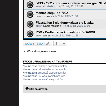
SCPH-7502 - problem z odtwarzaniem gier NTS
autor:
skuderia
»
czw 23 paź, 2014 12:52
Montaż chipu do 7002
autor:
siasin
»
sob 21 lut, 2015 20:38
Playstation i nie domykająca się klapka !
autor:
Game Master +++
»
pt 20 lut, 2015 12:09
PSX - Podłączenie konsoli pod VGA/DVI
autor:
wiorec
»
sob 19 lip, 2014 11:38
NOWY TEMAT
Wróć do wykazu forów
TWOJE UPRAWNIENIA NA TYM FORUM
Nie możesz
tworzyć nowych tematów
Nie możesz
odpowiadać w tematach
Nie możesz
zmieniać swoich postów
Nie możesz
usuwać swoich postów
Nie możesz
dodawać załączników
Strona główna