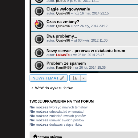
autor:
piotros
»
pt 30 lis, 2012 12:17
Ciągłe wylogowywanie
autor:
Quake96
»
ndz 16 mar, 2014 22:15
Czas na zmiany?
autor:
Quake96
»
ndz 26 sty, 2014 23:12
Dwa problemy...
autor:
Quake96
»
wt 03 kwie, 2012 11:30
Nowy serwer - przerwa w działaniu forum
autor:
LukasTe
»
wt 25 lut, 2014 23:47
Problem ze spamem
autor:
Kamil9489
»
śr 26 lut, 2014 15:35
NOWY TEMAT
Wróć do wykazu forów
TWOJE UPRAWNIENIA NA TYM FORUM
Nie możesz
tworzyć nowych tematów
Nie możesz
odpowiadać w tematach
Nie możesz
zmieniać swoich postów
Nie możesz
usuwać swoich postów
Nie możesz
dodawać załączników
Strona główna