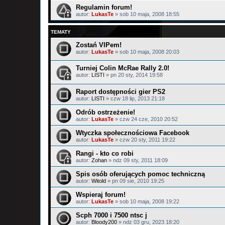
Regulamin forum!
autor:
LukasTe
»
sob 10 maja, 2008 18:55
TEMATY
Zostań VIPem!
autor:
LukasTe
»
sob 10 maja, 2008 20:03
Turniej Colin McRae Rally 2.0!
autor:
LISTI
»
pn 20 sty, 2014 19:58
Raport dostępności gier PS2
autor:
LISTI
»
czw 18 lip, 2013 21:18
Odrób ostrzeżenie!
autor:
LukasTe
»
czw 24 cze, 2010 20:52
Wtyczka społecznościowa Facebook
autor:
LukasTe
»
czw 20 sty, 2011 19:22
Rangi - kto co robi
autor:
Zohan
»
ndz 09 sty, 2011 18:09
Spis osób oferujących pomoc techniczną
autor:
Witold
»
pn 09 sie, 2010 19:25
Wspieraj forum!
autor:
LukasTe
»
sob 10 maja, 2008 19:22
Scph 7000 i 7500 ntsc j
autor:
Bloody200
»
ndz 03 gru, 2023 18:20