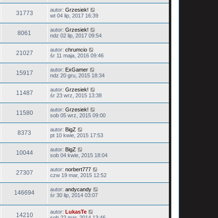
autor:
Grzesiek!
31773
wt 04 lip, 2017 16:39
autor:
Grzesiek!
8061
ndz 02 lip, 2017 09:54
autor:
chrumcio
21027
śr 11 maja, 2016 09:46
autor:
ExGamer
15917
ndz 20 gru, 2015 18:34
autor:
Grzesiek!
11487
śr 23 wrz, 2015 13:38
autor:
Grzesiek!
11580
sob 05 wrz, 2015 09:00
autor:
BigZ
8373
pt 10 kwie, 2015 17:53
autor:
BigZ
10044
sob 04 kwie, 2015 18:04
autor:
norbert777
27307
czw 19 mar, 2015 12:52
autor:
andycandy
146694
śr 30 lip, 2014 03:07
autor:
LukasTe
14210
sob 22 mar, 2014 13:46