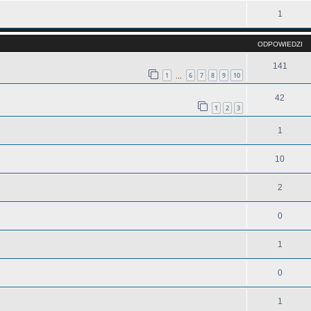
1
ODPOWIEDZI
141
1
6
7
8
9
10
…
42
1
2
3
1
10
2
0
1
0
1