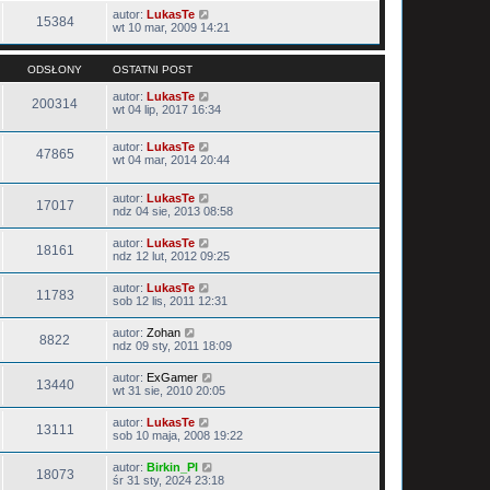
autor:
LukasTe
15384
wt 10 mar, 2009 14:21
ODSŁONY
OSTATNI POST
autor:
LukasTe
200314
wt 04 lip, 2017 16:34
autor:
LukasTe
47865
wt 04 mar, 2014 20:44
autor:
LukasTe
17017
ndz 04 sie, 2013 08:58
autor:
LukasTe
18161
ndz 12 lut, 2012 09:25
autor:
LukasTe
11783
sob 12 lis, 2011 12:31
autor:
Zohan
8822
ndz 09 sty, 2011 18:09
autor:
ExGamer
13440
wt 31 sie, 2010 20:05
autor:
LukasTe
13111
sob 10 maja, 2008 19:22
autor:
Birkin_Pl
18073
śr 31 sty, 2024 23:18