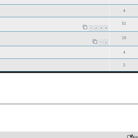
4
51
1
2
3
4
15
1
2
4
2
Kon