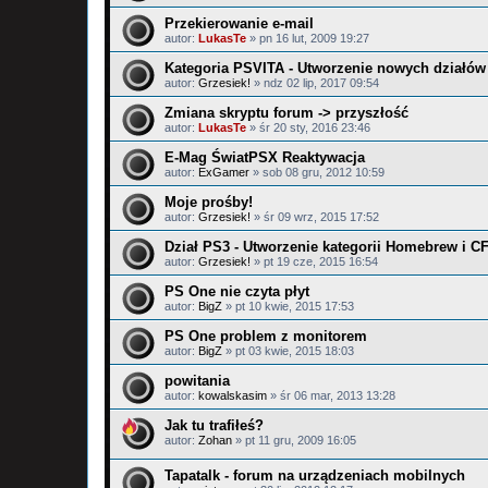
Przekierowanie e-mail
autor:
LukasTe
»
pn 16 lut, 2009 19:27
Kategoria PSVITA - Utworzenie nowych działów
autor:
Grzesiek!
»
ndz 02 lip, 2017 09:54
Zmiana skryptu forum -> przyszłość
autor:
LukasTe
»
śr 20 sty, 2016 23:46
E-Mag ŚwiatPSX Reaktywacja
autor:
ExGamer
»
sob 08 gru, 2012 10:59
Moje prośby!
autor:
Grzesiek!
»
śr 09 wrz, 2015 17:52
Dział PS3 - Utworzenie kategorii Homebrew i C
autor:
Grzesiek!
»
pt 19 cze, 2015 16:54
PS One nie czyta płyt
autor:
BigZ
»
pt 10 kwie, 2015 17:53
PS One problem z monitorem
autor:
BigZ
»
pt 03 kwie, 2015 18:03
powitania
autor:
kowalskasim
»
śr 06 mar, 2013 13:28
Jak tu trafiłeś?
autor:
Zohan
»
pt 11 gru, 2009 16:05
Tapatalk - forum na urządzeniach mobilnych