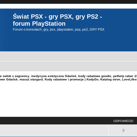
Świat PSX - gry PSX, gry PS2 -
forum PlayStation
Forum o konsolach, gry, psx, playstation, psp, ps2, GRY PSX
e zwłok z zagranicy
,
medycyna estetyczna Gdańsk
,
kody rabatowe goodie
,
pethelp rabat 
kowe Gdańsk
,
masaż stargard
,
Kody rabatowe i promocje | KodyGo
,
Katalog stron
,
LoveLifes
szukiwanie zaawansowane
ODPOWIEDZI
3