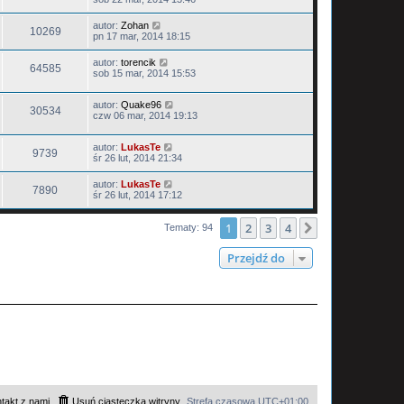
autor:
Zohan
10269
pn 17 mar, 2014 18:15
autor:
torencik
64585
sob 15 mar, 2014 15:53
autor:
Quake96
30534
czw 06 mar, 2014 19:13
autor:
LukasTe
9739
śr 26 lut, 2014 21:34
autor:
LukasTe
7890
śr 26 lut, 2014 17:12
1
2
3
4
Następna
Tematy: 94
Przejdź do
takt z nami
Usuń ciasteczka witryny
Strefa czasowa
UTC+01:00