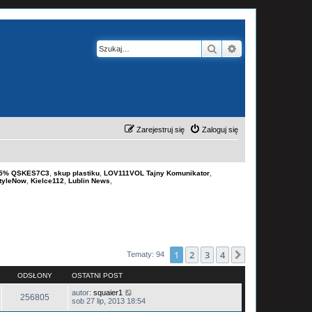
Szukaj
Wyszukiwanie z
Zarejestruj się
Zaloguj się
-15% QSKES7C3
,
skup plastiku
,
LOV111VOL Tajny Komunikator
,
tyleNow
,
Kielce112
,
Lublin News
,
1
2
3
4
Następna
Tematy: 94
ODSŁONY
OSTATNI POST
autor:
squaier1
256805
sob 27 lip, 2013 18:54