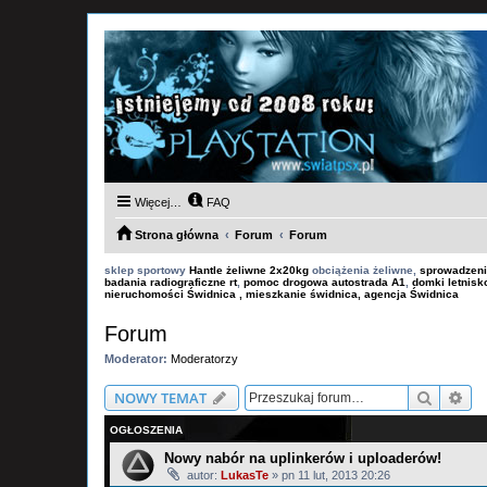
Więcej…
FAQ
Strona główna
Forum
Forum
sklep sportowy
Hantle żeliwne 2x20kg
obciążenia żeliwne,
sprowadzeni
badania radiograficzne rt
,
pomoc drogowa autostrada A1
,
domki letnis
nieruchomości Świdnica , mieszkanie świdnica, agencja Świdnica
Forum
Moderator:
Moderatorzy
Szukaj
Wy
NOWY TEMAT
OGŁOSZENIA
Nowy nabór na uplinkerów i uploaderów!
autor:
LukasTe
»
pn 11 lut, 2013 20:26