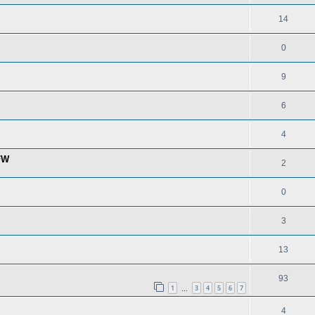
14
0
9
6
4
FW
2
0
3
13
93
1
3
4
5
6
7
…
4