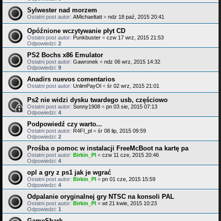
Sylwester nad morzem
Ostatni post autor:
AMichaeltatt
«
ndz 18 paź, 2015 20:41
Opóźnione wczytywanie płyt CD
Ostatni post autor:
Punkbuster
«
czw 17 wrz, 2015 21:53
Odpowiedzi:
2
PS2 Bochs x86 Emulator
Ostatni post autor:
Gawronek
«
ndz 06 wrz, 2015 14:32
Odpowiedzi:
9
Anadirs nuevos comentarios
Ostatni post autor:
UnlimPayOl
«
śr 02 wrz, 2015 21:01
Ps2 nie widzi dysku twardego usb, częściowo
Ostatni post autor:
Sonny1908
«
pn 03 sie, 2015 07:13
Odpowiedzi:
4
Podpowiedź czy warto...
Ostatni post autor:
R4FI_pl
«
śr 08 lip, 2015 09:59
Odpowiedzi:
2
Prośba o pomoc w instalacji FreeMcBoot na kartę pa
Ostatni post autor:
Birkin_Pl
«
czw 11 cze, 2015 20:46
Odpowiedzi:
4
opl a gry z ps1 jak je wgrać
Ostatni post autor:
Birkin_Pl
«
pn 01 cze, 2015 15:59
Odpowiedzi:
4
Odpalanie oryginalnej gry NTSC na konsoli PAL
Ostatni post autor:
Birkin_Pl
«
wt 21 kwie, 2015 10:23
Odpowiedzi:
1
GameShark