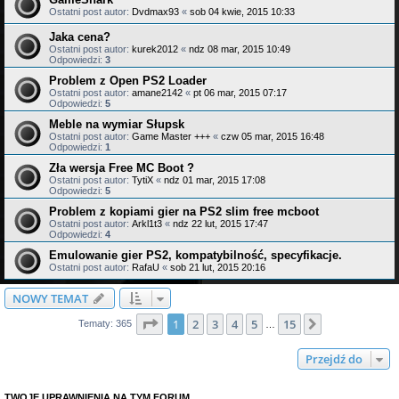
Ostatni post autor:
Dvdmax93
«
sob 04 kwie, 2015 10:33
Jaka cena?
Ostatni post autor:
kurek2012
«
ndz 08 mar, 2015 10:49
Odpowiedzi:
3
Problem z Open PS2 Loader
Ostatni post autor:
amane2142
«
pt 06 mar, 2015 07:17
Odpowiedzi:
5
Meble na wymiar Słupsk
Ostatni post autor:
Game Master +++
«
czw 05 mar, 2015 16:48
Odpowiedzi:
1
Zła wersja Free MC Boot ?
Ostatni post autor:
TytiX
«
ndz 01 mar, 2015 17:08
Odpowiedzi:
5
Problem z kopiami gier na PS2 slim free mcboot
Ostatni post autor:
Arkl1t3
«
ndz 22 lut, 2015 17:47
Odpowiedzi:
4
Emulowanie gier PS2, kompatybilność, specyfikacje.
Ostatni post autor:
RafaU
«
sob 21 lut, 2015 20:16
NOWY TEMAT
Strona
1
z
15
1
2
3
4
5
15
Następna
Tematy: 365
…
Przejdź do
TWOJE UPRAWNIENIA NA TYM FORUM