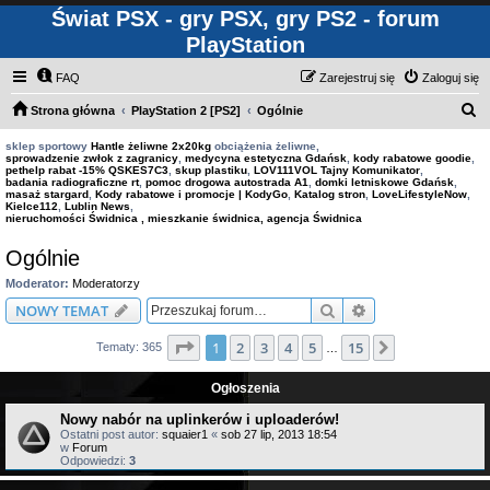
Świat PSX - gry PSX, gry PS2 - forum
PlayStation
FAQ
Zarejestruj się
Zaloguj się
S
Strona główna
PlayStation 2 [PS2]
Ogólnie
z
sklep sportowy
Hantle żeliwne 2x20kg
obciążenia żeliwne,
sprowadzenie zwłok z zagranicy
,
medycyna estetyczna Gdańsk
,
kody rabatowe goodie
,
u
pethelp rabat -15% QSKES7C3
,
skup plastiku
,
LOV111VOL Tajny Komunikator
,
badania radiograficzne rt
,
pomoc drogowa autostrada A1
,
domki letniskowe Gdańsk
,
k
masaż stargard
,
Kody rabatowe i promocje | KodyGo
,
Katalog stron
,
LoveLifestyleNow
,
Kielce112
,
Lublin News
,
a
nieruchomości Świdnica , mieszkanie świdnica, agencja Świdnica
j
Ogólnie
Moderator:
Moderatorzy
Szukaj
Wyszukiwanie z
NOWY TEMAT
Strona
1
z
15
1
2
3
4
5
15
Następna
Tematy: 365
…
Ogłoszenia
Nowy nabór na uplinkerów i uploaderów!
Ostatni post autor:
squaier1
«
sob 27 lip, 2013 18:54
w
Forum
Odpowiedzi:
3