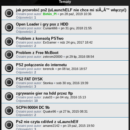
Tematy
jak przerobić ps2 (uLaunchELF nie chce mi siÃ„Â™ włączyć)
Ostatni post autor:
Birkin_Pl
«
pn 28 paź, 2019 10:36
Odpowiedzi:
1
Open Loader i gry psx z HDD
Ostatni post autor:
Curian666
«
pn 31 gru, 2018 21:55
Odpowiedzi:
2
Problem z konsolą PSTwo
Ostatni post autor:
ExGamer
«
ndz 24 gru, 2017 18:42
Odpowiedzi:
2
Problem z Free McBoot
Ostatni post autor:
zekrom20000
«
pt 29 lip, 2016 08:54
PS2 połączenie do internetu
Ostatni post autor:
torencik
«
pn 08 lut, 2016 18:57
Odpowiedzi:
2
PS2 FAT DYSK
Ostatni post autor:
Stonka
«
sob 30 sty, 2016 19:39
Odpowiedzi:
3
zgrywanie gier na hdd przez ftp
Ostatni post autor:
zulu03
«
pn 04 sty, 2016 15:13
Odpowiedzi:
10
SCPH-90004 DC 9b
Ostatni post autor:
Quake96
«
pt 27 lis, 2015 08:31
Odpowiedzi:
2
Ps2 nie czyta cd/dvd z uLaunchElf
Ostatni post autor:
amane2142
«
pn 19 paź, 2015 19:50
Odpowiedzi:
3