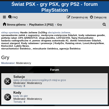
Świat PSX - gry PSX, gry PS2 - forum
PlayStation
FAQ
Zarejestruj się
Zaloguj się
S
Strona główna
PlayStation 2 [PS2]
Gry
z
sklep sportowy
Hantle żeliwne 2x20kg
obciążenia żeliwne,
sprowadzenie zwłok z zagranicy
,
medycyna estetyczna Gdańsk
,
kody rabatowe goodie
,
u
pethelp rabat -15% QSKES7C3
,
skup plastiku
,
LOV111VOL Tajny Komunikator
,
badania radiograficzne rt
,
pomoc drogowa autostrada A1
,
domki letniskowe Gdańsk
,
k
masaż stargard
,
Kody rabatowe i promocje | KodyGo
,
Katalog stron
,
LoveLifestyleNow
,
Kielce112
,
Lublin News
,
a
nieruchomości Świdnica , mieszkanie świdnica, agencja Świdnica
j
Gry
Moderator:
Moderatorzy
Forum
Solucje
opisy przejścia poszczególnych misji w grze
Moderator:
Moderatorzy
Tematy:
8
Kody
kody do gier
Moderator:
Moderatorzy
Tematy:
4