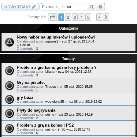
Szukaj
Wyszukiwanie z
NOWY TEMAT
Strona
1
z
7
1
2
3
4
5
7
Następna
Tematy: 166
…
Ogłoszenia
Nowy nabór na uplinkerów i uploaderów!
Ostatni post autor:
squaier1
«
sob 27 lip, 2013 18:54
w
Forum
Odpowiedzi:
3
Tematy
Problem z gierkami, gdzie leży problem ?
Ostatni post autor:
Liliana
«
czw 04 lut, 2021 12:33
Odpowiedzi:
3
Gry na pistolet
Ostatni post autor:
Trados
«
pn 05 paź, 2020 15:05
Odpowiedzi:
1
gry buzz
Ostatni post autor:
woytekvip85
«
ndz 08 gru, 2019 12:02
Płyty do nagrywania
Ostatni post autor:
sejmo
«
ndz 23 wrz, 2018 14:19
Odpowiedzi:
2
Problem z grą na konsoli PS2
Ostatni post autor:
sejmo
«
śr 05 wrz, 2018 17:48
Odpowiedzi:
6