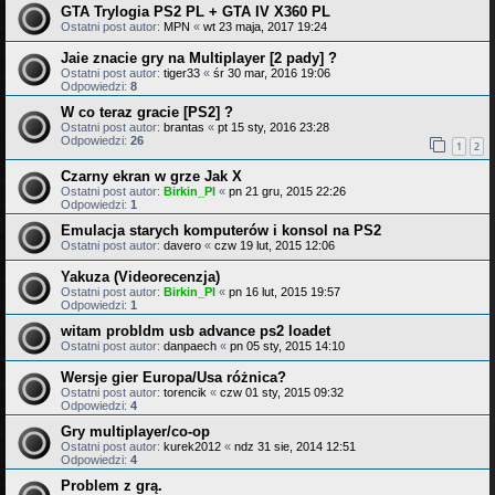
GTA Trylogia PS2 PL + GTA IV X360 PL
Ostatni post autor:
MPN
«
wt 23 maja, 2017 19:24
Jaie znacie gry na Multiplayer [2 pady] ?
Ostatni post autor:
tiger33
«
śr 30 mar, 2016 19:06
Odpowiedzi:
8
W co teraz gracie [PS2] ?
Ostatni post autor:
brantas
«
pt 15 sty, 2016 23:28
Odpowiedzi:
26
1
2
Czarny ekran w grze Jak X
Ostatni post autor:
Birkin_Pl
«
pn 21 gru, 2015 22:26
Odpowiedzi:
1
Emulacja starych komputerów i konsol na PS2
Ostatni post autor:
davero
«
czw 19 lut, 2015 12:06
Yakuza (Videorecenzja)
Ostatni post autor:
Birkin_Pl
«
pn 16 lut, 2015 19:57
Odpowiedzi:
1
witam probldm usb advance ps2 loadet
Ostatni post autor:
danpaech
«
pn 05 sty, 2015 14:10
Wersje gier Europa/Usa różnica?
Ostatni post autor:
torencik
«
czw 01 sty, 2015 09:32
Odpowiedzi:
4
Gry multiplayer/co-op
Ostatni post autor:
kurek2012
«
ndz 31 sie, 2014 12:51
Odpowiedzi:
4
Problem z grą.