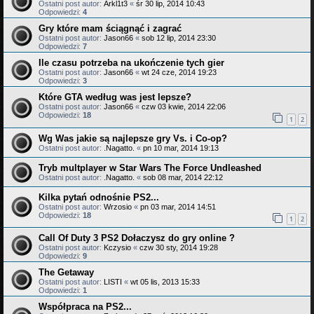
Ostatni post autor:
Arkl1t3
«
śr 30 lip, 2014 10:43
Odpowiedzi:
4
Gry które mam ściągnąć i zagrać
Ostatni post autor:
Jason66
«
sob 12 lip, 2014 23:30
Odpowiedzi:
7
Ile czasu potrzeba na ukończenie tych gier
Ostatni post autor:
Jason66
«
wt 24 cze, 2014 19:23
Odpowiedzi:
3
Które GTA według was jest lepsze?
Ostatni post autor:
Jason66
«
czw 03 kwie, 2014 22:06
Odpowiedzi:
18
1
2
Wg Was jakie są najlepsze gry Vs. i Co-op?
Ostatni post autor:
.Nagatto.
«
pn 10 mar, 2014 19:13
Tryb multplayer w Star Wars The Force Undleashed
Ostatni post autor:
.Nagatto.
«
sob 08 mar, 2014 22:12
Kilka pytań odnośnie PS2...
Ostatni post autor:
Wrzosio
«
pn 03 mar, 2014 14:51
Odpowiedzi:
18
1
2
Call Of Duty 3 PS2 Dołaczysz do gry online ?
Ostatni post autor:
Kczysio
«
czw 30 sty, 2014 19:28
Odpowiedzi:
9
The Getaway
Ostatni post autor:
LISTI
«
wt 05 lis, 2013 15:33
Odpowiedzi:
1
Współpraca na PS2...