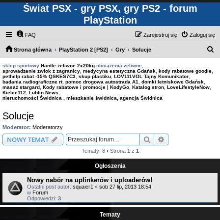
Świat PSX - gry PSX, gry PS2 - forum
PlayStation
FAQ
Zarejestruj się
Zaloguj się
S
Strona główna
PlayStation 2 [PS2]
Gry
Solucje
z
sklep sportowy
Hantle żeliwne 2x20kg
obciążenia żeliwne,
sprowadzenie zwłok z zagranicy
,
medycyna estetyczna Gdańsk
,
kody rabatowe goodie
,
u
pethelp rabat -15% QSKES7C3
,
skup plastiku
,
LOV111VOL Tajny Komunikator
,
badania radiograficzne rt
,
pomoc drogowa autostrada A1
,
domki letniskowe Gdańsk
,
k
masaż stargard
,
Kody rabatowe i promocje | KodyGo
,
Katalog stron
,
LoveLifestyleNow
,
Kielce112
,
Lublin News
,
a
nieruchomości Świdnica , mieszkanie świdnica, agencja Świdnica
j
Solucje
Moderator:
Moderatorzy
Szukaj
Wyszukiwanie z
NOWY TEMAT
Tematy: 8 • Strona
1
z
1
Ogłoszenia
Nowy nabór na uplinkerów i uploaderów!
Ostatni post autor:
squaier1
«
sob 27 lip, 2013 18:54
w
Forum
Odpowiedzi:
3
Tematy