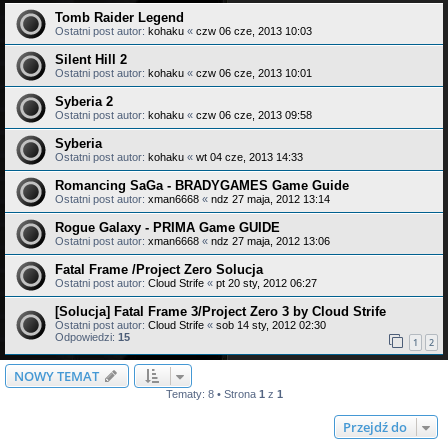
Tomb Raider Legend
Ostatni post autor:
kohaku
«
czw 06 cze, 2013 10:03
Silent Hill 2
Ostatni post autor:
kohaku
«
czw 06 cze, 2013 10:01
Syberia 2
Ostatni post autor:
kohaku
«
czw 06 cze, 2013 09:58
Syberia
Ostatni post autor:
kohaku
«
wt 04 cze, 2013 14:33
Romancing SaGa - BRADYGAMES Game Guide
Ostatni post autor:
xman6668
«
ndz 27 maja, 2012 13:14
Rogue Galaxy - PRIMA Game GUIDE
Ostatni post autor:
xman6668
«
ndz 27 maja, 2012 13:06
Fatal Frame /Project Zero Solucja
Ostatni post autor:
Cloud Strife
«
pt 20 sty, 2012 06:27
[Solucja] Fatal Frame 3/Project Zero 3 by Cloud Strife
Ostatni post autor:
Cloud Strife
«
sob 14 sty, 2012 02:30
Odpowiedzi:
15
1
2
NOWY TEMAT
Tematy: 8 • Strona
1
z
1
Przejdź do