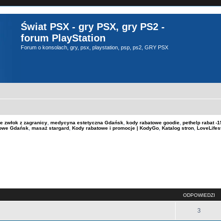
Świat PSX - gry PSX, gry PS2 -
forum PlayStation
Forum o konsolach, gry, psx, playstation, psp, ps2, GRY PSX
e zwłok z zagranicy
,
medycyna estetyczna Gdańsk
,
kody rabatowe goodie
,
pethelp rabat 
kowe Gdańsk
,
masaż stargard
,
Kody rabatowe i promocje | KodyGo
,
Katalog stron
,
LoveLifes
szukiwanie zaawansowane
ODPOWIEDZI
3