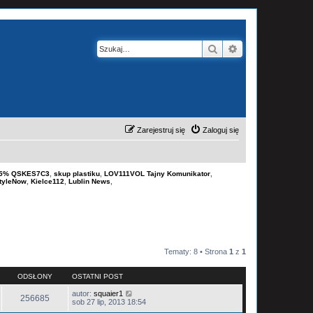
Szukaj
Wyszukiwanie z
Zarejestruj się
Zaloguj się
-15% QSKES7C3
,
skup plastiku
,
LOV111VOL Tajny Komunikator
,
tyleNow
,
Kielce112
,
Lublin News
,
Tematy: 8 • Strona
1
z
1
ODSŁONY
OSTATNI POST
autor:
squaier1
256685
sob 27 lip, 2013 18:54