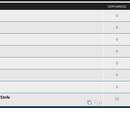
ODPOWIEDZI
0
0
0
0
0
0
0
Strife
15
1
2