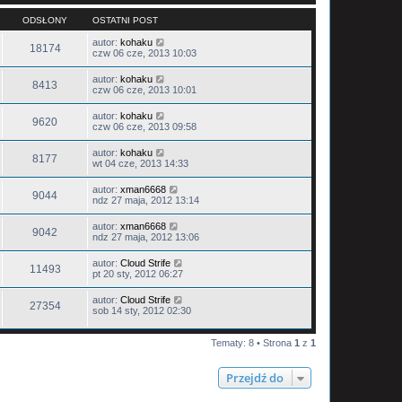
ODSŁONY
OSTATNI POST
autor:
kohaku
18174
czw 06 cze, 2013 10:03
autor:
kohaku
8413
czw 06 cze, 2013 10:01
autor:
kohaku
9620
czw 06 cze, 2013 09:58
autor:
kohaku
8177
wt 04 cze, 2013 14:33
autor:
xman6668
9044
ndz 27 maja, 2012 13:14
autor:
xman6668
9042
ndz 27 maja, 2012 13:06
autor:
Cloud Strife
11493
pt 20 sty, 2012 06:27
autor:
Cloud Strife
27354
sob 14 sty, 2012 02:30
Tematy: 8 • Strona
1
z
1
Przejdź do