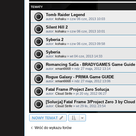
TEMATY
Tomb Raider Legend
autor:
kohaku
»
czw 06 cze, 2013 10:03
Silent Hill 2
autor:
kohaku
»
czw 06 cze, 2013 10:01
Syberia 2
autor:
kohaku
»
czw 06 cze, 2013 09:58
Syberia
autor:
kohaku
»
wt 04 cze, 2013 14:33
Romancing SaGa - BRADYGAMES Game Guide
autor:
xman6668
»
ndz 27 maja, 2012 13:14
Rogue Galaxy - PRIMA Game GUIDE
autor:
xman6668
»
ndz 27 maja, 2012 13:06
Fatal Frame /Project Zero Solucja
autor:
Cloud Strife
»
pt 20 sty, 2012 06:27
[Solucja] Fatal Frame 3/Project Zero 3 by Cloud 
autor:
Cloud Strife
»
wt 29 lis, 2011 23:54
NOWY TEMAT
Wróć do wykazu forów