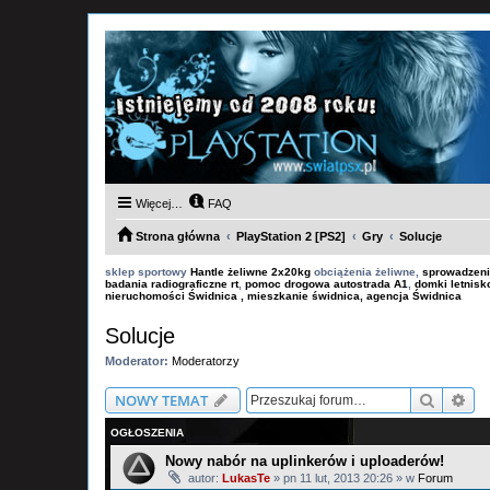
Więcej…
FAQ
Strona główna
PlayStation 2 [PS2]
Gry
Solucje
sklep sportowy
Hantle żeliwne 2x20kg
obciążenia żeliwne,
sprowadzeni
badania radiograficzne rt
,
pomoc drogowa autostrada A1
,
domki letnis
nieruchomości Świdnica , mieszkanie świdnica, agencja Świdnica
Solucje
Moderator:
Moderatorzy
Szukaj
Wy
NOWY TEMAT
OGŁOSZENIA
Nowy nabór na uplinkerów i uploaderów!
autor:
LukasTe
»
pn 11 lut, 2013 20:26
» w
Forum