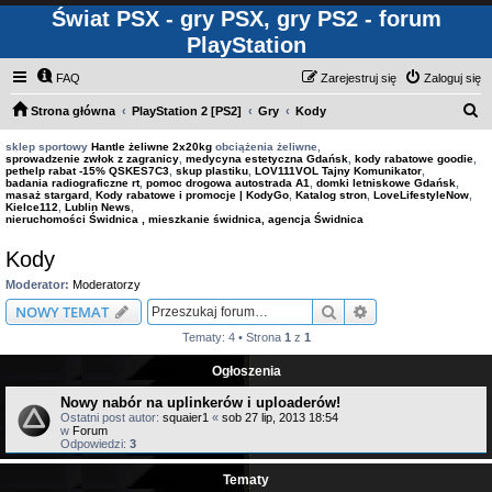
Świat PSX - gry PSX, gry PS2 - forum
PlayStation
FAQ
Zarejestruj się
Zaloguj się
S
Strona główna
PlayStation 2 [PS2]
Gry
Kody
z
sklep sportowy
Hantle żeliwne 2x20kg
obciążenia żeliwne,
sprowadzenie zwłok z zagranicy
,
medycyna estetyczna Gdańsk
,
kody rabatowe goodie
,
u
pethelp rabat -15% QSKES7C3
,
skup plastiku
,
LOV111VOL Tajny Komunikator
,
badania radiograficzne rt
,
pomoc drogowa autostrada A1
,
domki letniskowe Gdańsk
,
k
masaż stargard
,
Kody rabatowe i promocje | KodyGo
,
Katalog stron
,
LoveLifestyleNow
,
Kielce112
,
Lublin News
,
a
nieruchomości Świdnica , mieszkanie świdnica, agencja Świdnica
j
Kody
Moderator:
Moderatorzy
Szukaj
Wyszukiwanie z
NOWY TEMAT
Tematy: 4 • Strona
1
z
1
Ogłoszenia
Nowy nabór na uplinkerów i uploaderów!
Ostatni post autor:
squaier1
«
sob 27 lip, 2013 18:54
w
Forum
Odpowiedzi:
3
Tematy