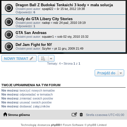
Dragon Ball Z Budokai Tenkaichi 3 kody + mała solucja
Ostatni post autor:
spajdi22
«
śr 15 lut, 2012 19:38
Odpowiedzi:
6
Kody do GTA Libery City Stories
Ostatni post autor:
radop
«
ndz 24 paź, 2010 19:19
Odpowiedzi:
1
GTA San Andreas
Ostatni post autor:
squaier1
«
sob 02 sty, 2010 15:32
Def Jam Fight for NY
Ostatni post autor:
Szyfer
«
pt 11 gru, 2009 21:49
NOWY TEMAT
Tematy: 4 • Strona
1
z
1
Przejdź do
TWOJE UPRAWNIENIA NA TYM FORUM
Nie możesz
tworzyć nowych tematów
Nie możesz
odpowiadać w tematach
Nie możesz
zmieniać swoich postów
Nie możesz
usuwać swoich postów
Nie możesz
dodawać załączników
Strona główna
Strefa czasowa
UTC+01:00
Technologię dostarcza
phpBB
® Forum Software © phpBB Limited