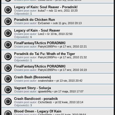
Legacy of Kain: Soul Reaver - Poradnik!
Ostatni post autor:
kuba7
«
ndz 11 wrz, 2011 10:20
Odpowiedzi:
1
Poradnik do Chicken Run
Ostatni post autor:
ExGamer
«
sob 11 gru, 2010 20:13
Legacy of Kain - Soul Reaver
Ostatni post autor:
Lee2
«
śr 10 lis, 2010 22:50
Odpowiedzi:
6
FinalFantasyTActics PORADNIKI
Ostatni post autor:
Patryk1995Pro
«
pt 17 wrz, 2010 22:21
Poradnik do Tai Fu: Wrath of the Tiger
Ostatni post autor:
Patryk1995Pro
«
pt 17 wrz, 2010 21:32
Odpowiedzi:
1
FinalFantasyTActics PORADNIKI
Ostatni post autor:
Patryk1995Pro
«
pt 17 wrz, 2010 16:19
Crash Bash (Bossowie)
Ostatni post autor:
snakeshake
«
pt 13 sie, 2010 20:42
Vagrant Story - Solucja
Ostatni post autor:
qpawlo94q
«
pn 17 maja, 2010 17:07
Crash Bandicoot - poradnik
Ostatni post autor:
CichoSiedz
«
pt 02 kwie, 2010 10:14
Odpowiedzi:
3
Blood Omen - Legacy Of Kain
Ostatni post autor:
CichoSiedz
«
czw 01 kwie, 2010 09:54