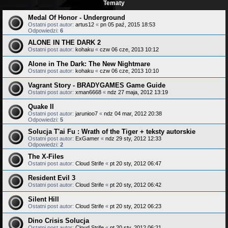
Tematy
Medal Of Honor - Underground
Ostatni post autor:
artus12
«
pn 05 paź, 2015 18:53
Odpowiedzi:
6
ALONE IN THE DARK 2
Ostatni post autor:
kohaku
«
czw 06 cze, 2013 10:12
Alone in The Dark: The New Nightmare
Ostatni post autor:
kohaku
«
czw 06 cze, 2013 10:10
Vagrant Story - BRADYGAMES Game Guide
Ostatni post autor:
xman6668
«
ndz 27 maja, 2012 13:19
Quake II
Ostatni post autor:
jarunioo7
«
ndz 04 mar, 2012 20:38
Odpowiedzi:
5
Solucja T'ai Fu : Wrath of the Tiger + teksty autorskie
Ostatni post autor:
ExGamer
«
ndz 29 sty, 2012 12:33
Odpowiedzi:
2
The X-Files
Ostatni post autor:
Cloud Strife
«
pt 20 sty, 2012 06:47
Resident Evil 3
Ostatni post autor:
Cloud Strife
«
pt 20 sty, 2012 06:42
Silent Hill
Ostatni post autor:
Cloud Strife
«
pt 20 sty, 2012 06:23
Dino Crisis Solucja
Ostatni post autor:
Cloud Strife
«
pt 20 sty, 2012 06:21