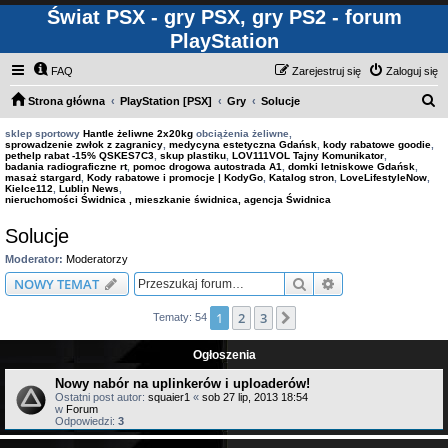
Świat PSX - gry PSX, gry PS2 - forum
PlayStation
FAQ
Zarejestruj się
Zaloguj się
S
Strona główna
PlayStation [PSX]
Gry
Solucje
z
sklep sportowy
Hantle żeliwne 2x20kg
obciążenia żeliwne,
sprowadzenie zwłok z zagranicy
,
medycyna estetyczna Gdańsk
,
kody rabatowe goodie
,
u
pethelp rabat -15% QSKES7C3
,
skup plastiku
,
LOV111VOL Tajny Komunikator
,
badania radiograficzne rt
,
pomoc drogowa autostrada A1
,
domki letniskowe Gdańsk
,
k
masaż stargard
,
Kody rabatowe i promocje | KodyGo
,
Katalog stron
,
LoveLifestyleNow
,
Kielce112
,
Lublin News
,
a
nieruchomości Świdnica , mieszkanie świdnica, agencja Świdnica
j
Solucje
Moderator:
Moderatorzy
Szukaj
Wyszukiwanie z
NOWY TEMAT
1
2
3
Następna
Tematy: 54
Ogłoszenia
Nowy nabór na uplinkerów i uploaderów!
Ostatni post autor:
squaier1
«
sob 27 lip, 2013 18:54
w
Forum
Odpowiedzi:
3