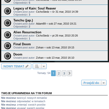
Odpowiedzi:
5
Legacy of Kain: Soul Reaver
Ostatni post autor:
CichoSiedz
«
śr 31 mar, 2010 14:39
Odpowiedzi:
3
Tenchu (jap.)
Ostatni post autor:
Adam89
«
sob 27 mar, 2010 19:21
Odpowiedzi:
2
Alien Resurrection
Ostatni post autor:
CichoSiedz
«
pt 26 mar, 2010 20:26
Odpowiedzi:
1
Final Doom
Ostatni post autor:
Zohan
«
sob 13 mar, 2010 19:15
Doom
Ostatni post autor:
Zohan
«
sob 13 mar, 2010 16:10
NOWY TEMAT
1
2
3
Następna
Tematy: 54
Przejdź do
TWOJE UPRAWNIENIA NA TYM FORUM
Nie możesz
tworzyć nowych tematów
Nie możesz
odpowiadać w tematach
Nie możesz
zmieniać swoich postów
Nie możesz
usuwać swoich postów