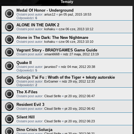
Tematy
Medal Of Honor - Underground
Ostatni post autor:
artus12
«
pn 05 paź, 2015 18:53
Odpowiedzi:
6
ALONE IN THE DARK 2
Ostatni post autor:
kohaku
«
czw 06 cze, 2013 10:12
Alone in The Dark: The New Nightmare
Ostatni post autor:
kohaku
«
czw 06 cze, 2013 10:10
Vagrant Story - BRADYGAMES Game Guide
Ostatni post autor:
xman6668
«
ndz 27 maja, 2012 13:19
Quake II
Ostatni post autor:
jarunioo7
«
ndz 04 mar, 2012 20:38
Odpowiedzi:
5
Solucja T'ai Fu : Wrath of the Tiger + teksty autorskie
Ostatni post autor:
ExGamer
«
ndz 29 sty, 2012 12:33
Odpowiedzi:
2
The X-Files
Ostatni post autor:
Cloud Strife
«
pt 20 sty, 2012 06:47
Resident Evil 3
Ostatni post autor:
Cloud Strife
«
pt 20 sty, 2012 06:42
Silent Hill
Ostatni post autor:
Cloud Strife
«
pt 20 sty, 2012 06:23
Dino Crisis Solucja
Ostatni post autor:
Cloud Strife
«
pt 20 sty, 2012 06:21