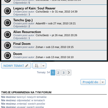
Odpowiedzi:
5
Legacy of Kain: Soul Reaver
Ostatni post autor:
CichoSiedz
«
śr 31 mar, 2010 14:39
Odpowiedzi:
3
Tenchu (jap.)
Ostatni post autor:
Adam89
«
sob 27 mar, 2010 19:21
Odpowiedzi:
2
Alien Resurrection
Ostatni post autor:
CichoSiedz
«
pt 26 mar, 2010 20:26
Odpowiedzi:
1
Final Doom
Ostatni post autor:
Zohan
«
sob 13 mar, 2010 19:15
Doom
Ostatni post autor:
Zohan
«
sob 13 mar, 2010 16:10
NOWY TEMAT
1
2
3
Następna
Tematy: 54
Przejdź do
TWOJE UPRAWNIENIA NA TYM FORUM
Nie możesz
tworzyć nowych tematów
Nie możesz
odpowiadać w tematach
Nie możesz
zmieniać swoich postów
Nie możesz
usuwać swoich postów