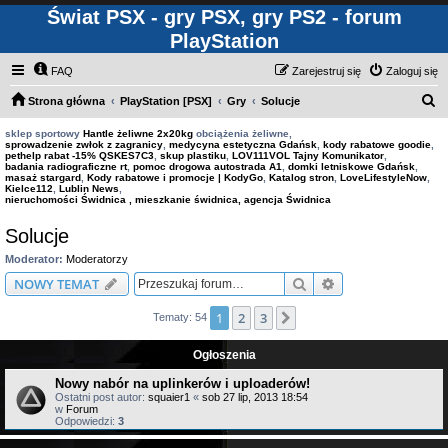
Świat PSX - gry PSX, gry PS2 - forum
PlayStation
FAQ
Zarejestruj się
Zaloguj się
S
Strona główna
PlayStation [PSX]
Gry
Solucje
z
sklep sportowy
Hantle żeliwne 2x20kg
obciążenia żeliwne,
sprowadzenie zwłok z zagranicy
,
medycyna estetyczna Gdańsk
,
kody rabatowe goodie
,
u
pethelp rabat -15% QSKES7C3
,
skup plastiku
,
LOV111VOL Tajny Komunikator
,
badania radiograficzne rt
,
pomoc drogowa autostrada A1
,
domki letniskowe Gdańsk
,
k
masaż stargard
,
Kody rabatowe i promocje | KodyGo
,
Katalog stron
,
LoveLifestyleNow
,
Kielce112
,
Lublin News
,
a
nieruchomości Świdnica , mieszkanie świdnica, agencja Świdnica
j
Solucje
Moderator:
Moderatorzy
Szukaj
Wyszukiwanie z
NOWY TEMAT
1
2
3
Następna
Tematy: 54
Ogłoszenia
Nowy nabór na uplinkerów i uploaderów!
Ostatni post autor:
squaier1
«
sob 27 lip, 2013 18:54
w
Forum
Odpowiedzi:
3