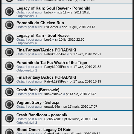
Legacy of Kain: Soul Reaver - Poradnik!
Ostatni post autor:
kuba7
«
ndz 11 wrz, 2011 10:20
Odpowiedzi:
1
Poradnik do Chicken Run
Ostatni post autor:
ExGamer
«
sob 11 gru, 2010 20:13
Legacy of Kain - Soul Reaver
Ostatni post autor:
Lee2
«
śr 10 lis, 2010 22:50
Odpowiedzi:
6
FinalFantasyTActics PORADNIKI
Ostatni post autor:
Patryk1995Pro
«
pt 17 wrz, 2010 22:21
Poradnik do Tai Fu: Wrath of the Tiger
Ostatni post autor:
Patryk1995Pro
«
pt 17 wrz, 2010 21:32
Odpowiedzi:
1
FinalFantasyTActics PORADNIKI
Ostatni post autor:
Patryk1995Pro
«
pt 17 wrz, 2010 16:19
Crash Bash (Bossowie)
Ostatni post autor:
snakeshake
«
pt 13 sie, 2010 20:42
Vagrant Story - Solucja
Ostatni post autor:
qpawlo94q
«
pn 17 maja, 2010 17:07
Crash Bandicoot - poradnik
Ostatni post autor:
CichoSiedz
«
pt 02 kwie, 2010 10:14
Odpowiedzi:
3
Blood Omen - Legacy Of Kain
Ostatni post autor:
CichoSiedz
«
czw 01 kwie, 2010 09:54