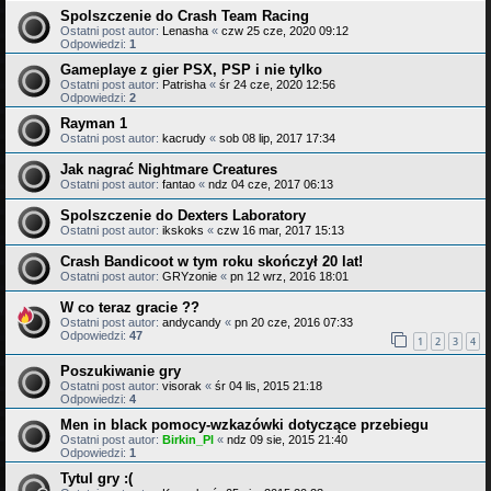
Spolszczenie do Crash Team Racing
Ostatni post autor:
Lenasha
«
czw 25 cze, 2020 09:12
Odpowiedzi:
1
Gameplaye z gier PSX, PSP i nie tylko
Ostatni post autor:
Patrisha
«
śr 24 cze, 2020 12:56
Odpowiedzi:
2
Rayman 1
Ostatni post autor:
kacrudy
«
sob 08 lip, 2017 17:34
Jak nagrać Nightmare Creatures
Ostatni post autor:
fantao
«
ndz 04 cze, 2017 06:13
Spolszczenie do Dexters Laboratory
Ostatni post autor:
ikskoks
«
czw 16 mar, 2017 15:13
Crash Bandicoot w tym roku skończył 20 lat!
Ostatni post autor:
GRYzonie
«
pn 12 wrz, 2016 18:01
W co teraz gracie ??
Ostatni post autor:
andycandy
«
pn 20 cze, 2016 07:33
Odpowiedzi:
47
1
2
3
4
Poszukiwanie gry
Ostatni post autor:
visorak
«
śr 04 lis, 2015 21:18
Odpowiedzi:
4
Men in black pomocy-wzkazówki dotyczące przebiegu
Ostatni post autor:
Birkin_Pl
«
ndz 09 sie, 2015 21:40
Odpowiedzi:
1
Tytul gry :(