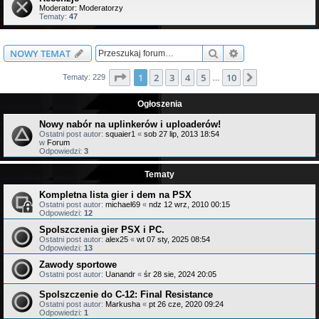
Moderator:
Moderatorzy
Tematy:
47
Szukaj
Wyszukiwanie z
NOWY TEMAT
Strona
1
z
10
1
2
3
4
5
10
Następna
Tematy: 229
…
Ogłoszenia
Nowy nabór na uplinkerów i uploaderów!
Ostatni post autor:
squaier1
«
sob 27 lip, 2013 18:54
w
Forum
Odpowiedzi:
3
Tematy
Kompletna lista gier i dem na PSX
Ostatni post autor:
michael69
«
ndz 12 wrz, 2010 00:15
Odpowiedzi:
12
Spolszczenia gier PSX i PC.
Ostatni post autor:
alex25
«
wt 07 sty, 2025 08:54
Odpowiedzi:
13
Zawody sportowe
Ostatni post autor:
Uanandr
«
śr 28 sie, 2024 20:05
Spolszczenie do C-12: Final Resistance
Ostatni post autor:
Markusha
«
pt 26 cze, 2020 09:24
Odpowiedzi:
1