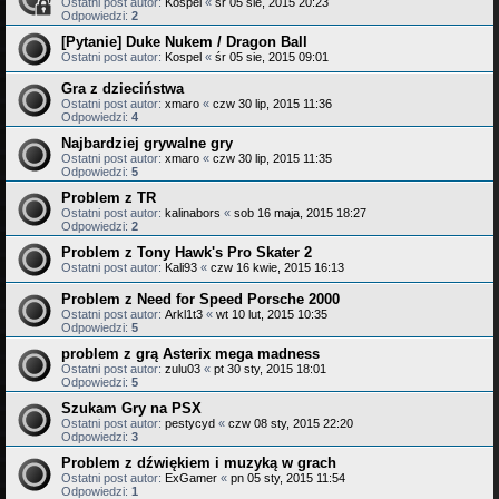
Ostatni post autor:
Kospel
«
śr 05 sie, 2015 20:23
Odpowiedzi:
2
[Pytanie] Duke Nukem / Dragon Ball
Ostatni post autor:
Kospel
«
śr 05 sie, 2015 09:01
Gra z dzieciństwa
Ostatni post autor:
xmaro
«
czw 30 lip, 2015 11:36
Odpowiedzi:
4
Najbardziej grywalne gry
Ostatni post autor:
xmaro
«
czw 30 lip, 2015 11:35
Odpowiedzi:
5
Problem z TR
Ostatni post autor:
kalinabors
«
sob 16 maja, 2015 18:27
Odpowiedzi:
2
Problem z Tony Hawk's Pro Skater 2
Ostatni post autor:
Kali93
«
czw 16 kwie, 2015 16:13
Problem z Need for Speed Porsche 2000
Ostatni post autor:
Arkl1t3
«
wt 10 lut, 2015 10:35
Odpowiedzi:
5
problem z grą Asterix mega madness
Ostatni post autor:
zulu03
«
pt 30 sty, 2015 18:01
Odpowiedzi:
5
Szukam Gry na PSX
Ostatni post autor:
pestycyd
«
czw 08 sty, 2015 22:20
Odpowiedzi:
3
Problem z dźwiękiem i muzyką w grach
Ostatni post autor:
ExGamer
«
pn 05 sty, 2015 11:54
Odpowiedzi:
1