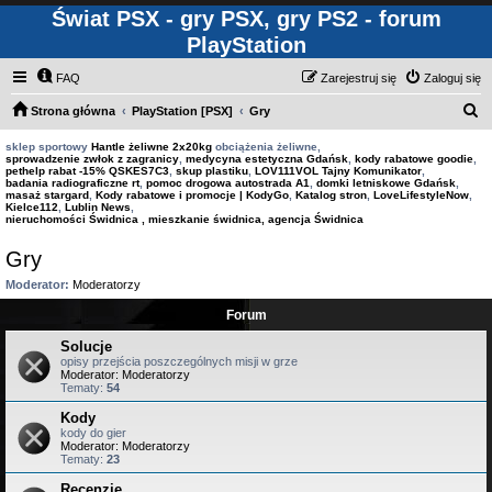
Świat PSX - gry PSX, gry PS2 - forum
PlayStation
FAQ
Zarejestruj się
Zaloguj się
S
Strona główna
PlayStation [PSX]
Gry
z
sklep sportowy
Hantle żeliwne 2x20kg
obciążenia żeliwne,
sprowadzenie zwłok z zagranicy
,
medycyna estetyczna Gdańsk
,
kody rabatowe goodie
,
u
pethelp rabat -15% QSKES7C3
,
skup plastiku
,
LOV111VOL Tajny Komunikator
,
badania radiograficzne rt
,
pomoc drogowa autostrada A1
,
domki letniskowe Gdańsk
,
k
masaż stargard
,
Kody rabatowe i promocje | KodyGo
,
Katalog stron
,
LoveLifestyleNow
,
Kielce112
,
Lublin News
,
a
nieruchomości Świdnica , mieszkanie świdnica, agencja Świdnica
j
Gry
Moderator:
Moderatorzy
Forum
Solucje
opisy przejścia poszczególnych misji w grze
Moderator:
Moderatorzy
Tematy:
54
Kody
kody do gier
Moderator:
Moderatorzy
Tematy:
23
Recenzje