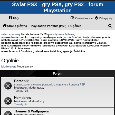
Świat PSX - gry PSX, gry PS2 - forum
PlayStation
FAQ
Zarejestruj się
Zaloguj się
S
Strona główna
PlayStation Portable [PSP]
Ogólnie
z
sklep sportowy
Hantle żeliwne 2x20kg
obciążenia żeliwne,
sprowadzenie zwłok z zagranicy
,
medycyna estetyczna Gdańsk
,
kody rabatowe goodie
,
u
pethelp rabat -15% QSKES7C3
,
skup plastiku
,
LOV111VOL Tajny Komunikator
,
badania radiograficzne rt
,
pomoc drogowa autostrada A1
,
domki letniskowe Gdańsk
,
k
masaż stargard
,
Kody rabatowe i promocje | KodyGo
,
Katalog stron
,
LoveLifestyleNow
,
Kielce112
,
Lublin News
,
a
nieruchomości Świdnica , mieszkanie świdnica, agencja Świdnica
j
Ogólnie
Moderator:
Moderatorzy
Forum
Poradniki
sprawdzone, ciekawe poradniki związane z konsolą PSP
Moderator:
Moderatorzy
Tematy:
15
Homebrew
Moderator:
Moderatorzy
Tematy:
4
Themes & Wallpapers
Moderator:
Moderatorzy