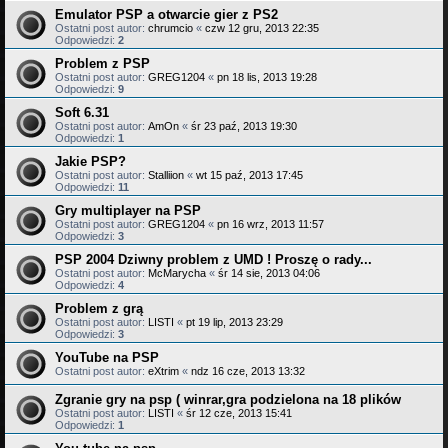
Emulator PSP a otwarcie gier z PS2
Ostatni post autor:
chrumcio
«
czw 12 gru, 2013 22:35
Odpowiedzi:
2
Problem z PSP
Ostatni post autor:
GREG1204
«
pn 18 lis, 2013 19:28
Odpowiedzi:
9
Soft 6.31
Ostatni post autor:
AmOn
«
śr 23 paź, 2013 19:30
Odpowiedzi:
1
Jakie PSP?
Ostatni post autor:
Stalliion
«
wt 15 paź, 2013 17:45
Odpowiedzi:
11
Gry multiplayer na PSP
Ostatni post autor:
GREG1204
«
pn 16 wrz, 2013 11:57
Odpowiedzi:
3
PSP 2004 Dziwny problem z UMD ! Proszę o rady...
Ostatni post autor:
McMarycha
«
śr 14 sie, 2013 04:06
Odpowiedzi:
4
Problem z grą
Ostatni post autor:
LISTI
«
pt 19 lip, 2013 23:29
Odpowiedzi:
3
YouTube na PSP
Ostatni post autor:
eXtrim
«
ndz 16 cze, 2013 13:32
Zgranie gry na psp ( winrar,gra podzielona na 18 plików
Ostatni post autor:
LISTI
«
śr 12 cze, 2013 15:41
Odpowiedzi:
1