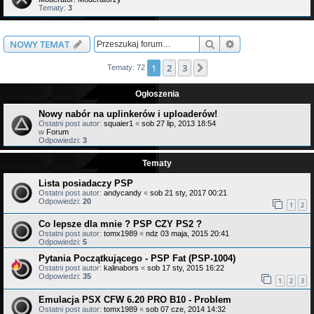
Tematy:
3
Szukaj
Wyszukiwanie z
NOWY TEMAT
1
2
3
Następna
Tematy: 72
Ogłoszenia
Nowy nabór na uplinkerów i uploaderów!
Ostatni post autor:
squaier1
«
sob 27 lip, 2013 18:54
w
Forum
Odpowiedzi:
3
Tematy
Lista posiadaczy PSP
Ostatni post autor:
andycandy
«
sob 21 sty, 2017 00:21
Odpowiedzi:
20
1
2
Co lepsze dla mnie ? PSP CZY PS2 ?
Ostatni post autor:
tomx1989
«
ndz 03 maja, 2015 20:41
Odpowiedzi:
5
Pytania Początkującego - PSP Fat (PSP-1004)
Ostatni post autor:
kalinabors
«
sob 17 sty, 2015 16:22
Odpowiedzi:
35
1
2
3
Emulacja PSX CFW 6.20 PRO B10 - Problem
Ostatni post autor:
tomx1989
«
sob 07 cze, 2014 14:32