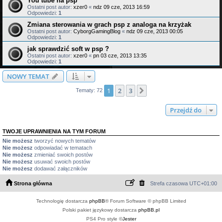
You tube na psp
Ostatni post autor:
xzer0
«
ndz 09 cze, 2013 16:59
Odpowiedzi:
1
Zmiana sterowania w grach psp z analoga na krzyżak
Ostatni post autor:
CyborgGamingBlog
«
ndz 09 cze, 2013 00:05
Odpowiedzi:
1
jak sprawdzić soft w psp ?
Ostatni post autor:
xzer0
«
pn 03 cze, 2013 13:35
Odpowiedzi:
1
NOWY TEMAT
1
2
3
Następna
Tematy: 72
Przejdź do
TWOJE UPRAWNIENIA NA TYM FORUM
Nie możesz
tworzyć nowych tematów
Nie możesz
odpowiadać w tematach
Nie możesz
zmieniać swoich postów
Nie możesz
usuwać swoich postów
Nie możesz
dodawać załączników
Strona główna
Strefa czasowa
UTC+01:00
Technologię dostarcza
phpBB
® Forum Software © phpBB Limited
Polski pakiet językowy dostarcza
phpBB.pl
PS4 Pro style ©
Jester