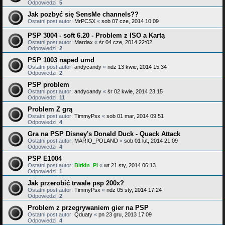
Odpowiedzi:
5
Jak pozbyć się SensMe channels??
Ostatni post autor:
MrPCSX
«
sob 07 cze, 2014 10:09
PSP 3004 - soft 6.20 - Problem z ISO a Kartą
Ostatni post autor:
Mardax
«
śr 04 cze, 2014 22:02
Odpowiedzi:
2
PSP 1003 naped umd
Ostatni post autor:
andycandy
«
ndz 13 kwie, 2014 15:34
Odpowiedzi:
2
PSP problem
Ostatni post autor:
andycandy
«
śr 02 kwie, 2014 23:15
Odpowiedzi:
11
Problem Z grą
Ostatni post autor:
TimmyPsx
«
sob 01 mar, 2014 09:51
Odpowiedzi:
4
Gra na PSP Disney's Donald Duck - Quack Attack
Ostatni post autor:
MARIO_POLAND
«
sob 01 lut, 2014 21:09
Odpowiedzi:
4
PSP E1004
Ostatni post autor:
Birkin_Pl
«
wt 21 sty, 2014 06:13
Odpowiedzi:
1
Jak przerobić trwale psp 200x?
Ostatni post autor:
TimmyPsx
«
ndz 05 sty, 2014 17:24
Odpowiedzi:
2
Problem z przegrywaniem gier na PSP
Ostatni post autor:
Qduaty
«
pn 23 gru, 2013 17:09
Odpowiedzi:
4