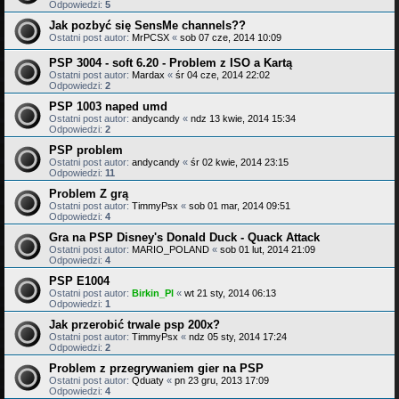
Odpowiedzi:
5
Jak pozbyć się SensMe channels??
Ostatni post autor:
MrPCSX
«
sob 07 cze, 2014 10:09
PSP 3004 - soft 6.20 - Problem z ISO a Kartą
Ostatni post autor:
Mardax
«
śr 04 cze, 2014 22:02
Odpowiedzi:
2
PSP 1003 naped umd
Ostatni post autor:
andycandy
«
ndz 13 kwie, 2014 15:34
Odpowiedzi:
2
PSP problem
Ostatni post autor:
andycandy
«
śr 02 kwie, 2014 23:15
Odpowiedzi:
11
Problem Z grą
Ostatni post autor:
TimmyPsx
«
sob 01 mar, 2014 09:51
Odpowiedzi:
4
Gra na PSP Disney's Donald Duck - Quack Attack
Ostatni post autor:
MARIO_POLAND
«
sob 01 lut, 2014 21:09
Odpowiedzi:
4
PSP E1004
Ostatni post autor:
Birkin_Pl
«
wt 21 sty, 2014 06:13
Odpowiedzi:
1
Jak przerobić trwale psp 200x?
Ostatni post autor:
TimmyPsx
«
ndz 05 sty, 2014 17:24
Odpowiedzi:
2
Problem z przegrywaniem gier na PSP
Ostatni post autor:
Qduaty
«
pn 23 gru, 2013 17:09
Odpowiedzi:
4