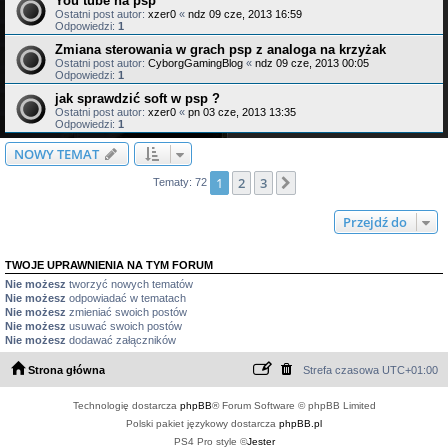
You tube na psp
Ostatni post autor:
xzer0
«
ndz 09 cze, 2013 16:59
Odpowiedzi:
1
Zmiana sterowania w grach psp z analoga na krzyżak
Ostatni post autor:
CyborgGamingBlog
«
ndz 09 cze, 2013 00:05
Odpowiedzi:
1
jak sprawdzić soft w psp ?
Ostatni post autor:
xzer0
«
pn 03 cze, 2013 13:35
Odpowiedzi:
1
NOWY TEMAT
1
2
3
Następna
Tematy: 72
Przejdź do
TWOJE UPRAWNIENIA NA TYM FORUM
Nie możesz
tworzyć nowych tematów
Nie możesz
odpowiadać w tematach
Nie możesz
zmieniać swoich postów
Nie możesz
usuwać swoich postów
Nie możesz
dodawać załączników
Strona główna
Strefa czasowa
UTC+01:00
Technologię dostarcza
phpBB
® Forum Software © phpBB Limited
Polski pakiet językowy dostarcza
phpBB.pl
PS4 Pro style ©
Jester