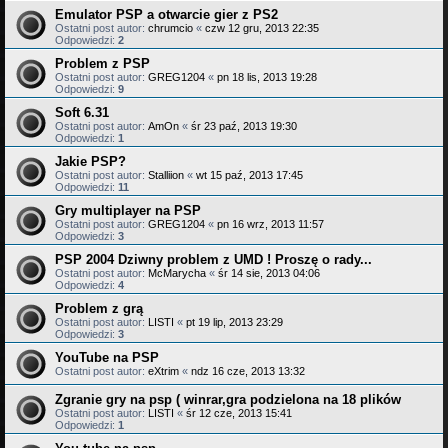
Emulator PSP a otwarcie gier z PS2
Ostatni post autor:
chrumcio
«
czw 12 gru, 2013 22:35
Odpowiedzi:
2
Problem z PSP
Ostatni post autor:
GREG1204
«
pn 18 lis, 2013 19:28
Odpowiedzi:
9
Soft 6.31
Ostatni post autor:
AmOn
«
śr 23 paź, 2013 19:30
Odpowiedzi:
1
Jakie PSP?
Ostatni post autor:
Stalliion
«
wt 15 paź, 2013 17:45
Odpowiedzi:
11
Gry multiplayer na PSP
Ostatni post autor:
GREG1204
«
pn 16 wrz, 2013 11:57
Odpowiedzi:
3
PSP 2004 Dziwny problem z UMD ! Proszę o rady...
Ostatni post autor:
McMarycha
«
śr 14 sie, 2013 04:06
Odpowiedzi:
4
Problem z grą
Ostatni post autor:
LISTI
«
pt 19 lip, 2013 23:29
Odpowiedzi:
3
YouTube na PSP
Ostatni post autor:
eXtrim
«
ndz 16 cze, 2013 13:32
Zgranie gry na psp ( winrar,gra podzielona na 18 plików
Ostatni post autor:
LISTI
«
śr 12 cze, 2013 15:41
Odpowiedzi:
1