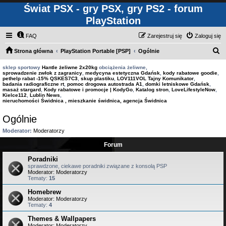
Świat PSX - gry PSX, gry PS2 - forum
PlayStation
FAQ
Zarejestruj się
Zaloguj się
S
Strona główna
PlayStation Portable [PSP]
Ogólnie
z
sklep sportowy
Hantle żeliwne 2x20kg
obciążenia żeliwne,
sprowadzenie zwłok z zagranicy
,
medycyna estetyczna Gdańsk
,
kody rabatowe goodie
,
u
pethelp rabat -15% QSKES7C3
,
skup plastiku
,
LOV111VOL Tajny Komunikator
,
badania radiograficzne rt
,
pomoc drogowa autostrada A1
,
domki letniskowe Gdańsk
,
k
masaż stargard
,
Kody rabatowe i promocje | KodyGo
,
Katalog stron
,
LoveLifestyleNow
,
Kielce112
,
Lublin News
,
a
nieruchomości Świdnica , mieszkanie świdnica, agencja Świdnica
j
Ogólnie
Moderator:
Moderatorzy
Forum
Poradniki
sprawdzone, ciekawe poradniki związane z konsolą PSP
Moderator:
Moderatorzy
Tematy:
15
Homebrew
Moderator:
Moderatorzy
Tematy:
4
Themes & Wallpapers
Moderator:
Moderatorzy