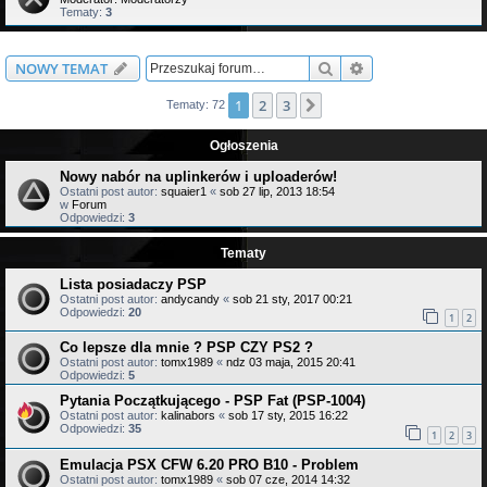
Tematy:
3
Szukaj
Wyszukiwanie z
NOWY TEMAT
1
2
3
Następna
Tematy: 72
Ogłoszenia
Nowy nabór na uplinkerów i uploaderów!
Ostatni post autor:
squaier1
«
sob 27 lip, 2013 18:54
w
Forum
Odpowiedzi:
3
Tematy
Lista posiadaczy PSP
Ostatni post autor:
andycandy
«
sob 21 sty, 2017 00:21
Odpowiedzi:
20
1
2
Co lepsze dla mnie ? PSP CZY PS2 ?
Ostatni post autor:
tomx1989
«
ndz 03 maja, 2015 20:41
Odpowiedzi:
5
Pytania Początkującego - PSP Fat (PSP-1004)
Ostatni post autor:
kalinabors
«
sob 17 sty, 2015 16:22
Odpowiedzi:
35
1
2
3
Emulacja PSX CFW 6.20 PRO B10 - Problem
Ostatni post autor:
tomx1989
«
sob 07 cze, 2014 14:32