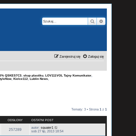
Szukaj
Wyszukiwanie z
Zarejestruj się
Zaloguj się
-15% QSKES7C3
,
skup plastiku
,
LOV111VOL Tajny Komunikator
,
tyleNow
,
Kielce112
,
Lublin News
,
Tematy: 3 • Strona
1
z
1
ODSŁONY
OSTATNI POST
autor:
squaier1
257289
sob 27 lip, 2013 18:54