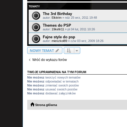
TEMATY
The 3rd Birthday
autor:
Elkitrim
»
ndz 25 wrz, 2011 19:48
Themes do PSP
autor:
19kefir11
»
pt 04 lut, 2011 10:26
Fajne style do psp
autor:
mieszkol89
»
czw 03 wrz, 2009 18:26
NOWY TEMAT
Wróć do wykazu forów
TWOJE UPRAWNIENIA NA TYM FORUM
Nie możesz
tworzyć nowych tematów
Nie możesz
odpowiadać w tematach
Nie możesz
zmieniać swoich postów
Nie możesz
usuwać swoich postów
Nie możesz
dodawać załączników
Strona główna