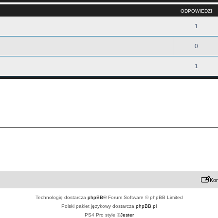
ODPOWIEDZI
1
0
1
Kon
Technologię dostarcza
phpBB
® Forum Software © phpBB Limited
Polski pakiet językowy dostarcza
phpBB.pl
PS4 Pro style ©
Jester