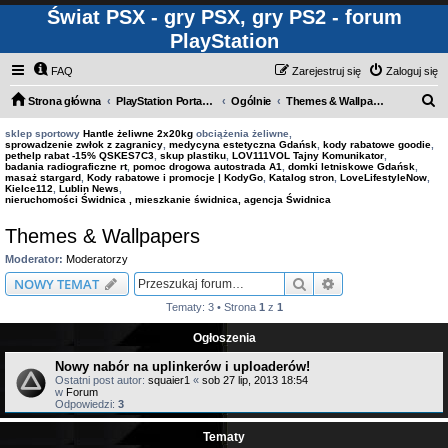
Świat PSX - gry PSX, gry PS2 - forum
PlayStation
FAQ
Zarejestruj się
Zaloguj się
S
Strona główna
PlayStation Portable [PSP]
Ogólnie
Themes & Wallpapers
z
sklep sportowy
Hantle żeliwne 2x20kg
obciążenia żeliwne,
sprowadzenie zwłok z zagranicy
,
medycyna estetyczna Gdańsk
,
kody rabatowe goodie
,
u
pethelp rabat -15% QSKES7C3
,
skup plastiku
,
LOV111VOL Tajny Komunikator
,
badania radiograficzne rt
,
pomoc drogowa autostrada A1
,
domki letniskowe Gdańsk
,
k
masaż stargard
,
Kody rabatowe i promocje | KodyGo
,
Katalog stron
,
LoveLifestyleNow
,
Kielce112
,
Lublin News
,
a
nieruchomości Świdnica , mieszkanie świdnica, agencja Świdnica
j
Themes & Wallpapers
Moderator:
Moderatorzy
Szukaj
Wyszukiwanie z
NOWY TEMAT
Tematy: 3 • Strona
1
z
1
Ogłoszenia
Nowy nabór na uplinkerów i uploaderów!
Ostatni post autor:
squaier1
«
sob 27 lip, 2013 18:54
w
Forum
Odpowiedzi:
3
Tematy