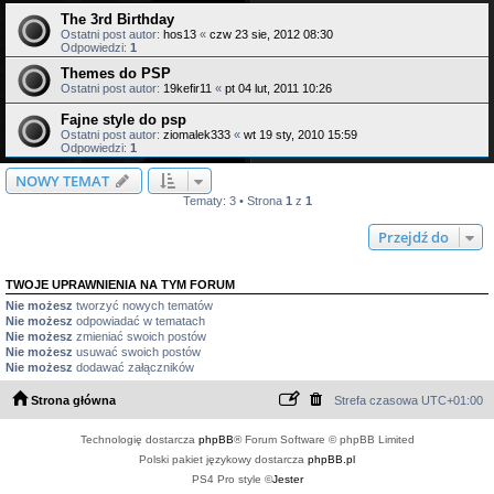
The 3rd Birthday
Ostatni post autor:
hos13
«
czw 23 sie, 2012 08:30
Odpowiedzi:
1
Themes do PSP
Ostatni post autor:
19kefir11
«
pt 04 lut, 2011 10:26
Fajne style do psp
Ostatni post autor:
ziomalek333
«
wt 19 sty, 2010 15:59
Odpowiedzi:
1
NOWY TEMAT
Tematy: 3 • Strona
1
z
1
Przejdź do
TWOJE UPRAWNIENIA NA TYM FORUM
Nie możesz
tworzyć nowych tematów
Nie możesz
odpowiadać w tematach
Nie możesz
zmieniać swoich postów
Nie możesz
usuwać swoich postów
Nie możesz
dodawać załączników
Strona główna
Strefa czasowa
UTC+01:00
Technologię dostarcza
phpBB
® Forum Software © phpBB Limited
Polski pakiet językowy dostarcza
phpBB.pl
PS4 Pro style ©
Jester