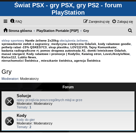
Świat PSX - gry PSX, gry PS2 - forum
PlayStation
FAQ
Zarejestruj się
Zaloguj się
S
Strona główna
PlayStation Portable [PSP]
Gry
z
sklep sportowy
Hantle żeliwne 2x20kg
obciążenia żeliwne,
sprowadzenie zwłok z zagranicy
,
medycyna estetyczna Gdańsk
,
kody rabatowe goodie
,
u
pethelp rabat -15% QSKES7C3
,
skup plastiku
,
LOV111VOL Tajny Komunikator
,
badania radiograficzne rt
,
pomoc drogowa autostrada A1
,
domki letniskowe Gdańsk
,
k
masaż stargard
,
Kody rabatowe i promocje | KodyGo
,
Katalog stron
,
LoveLifestyleNow
,
Kielce112
,
Lublin News
,
a
nieruchomości Świdnica , mieszkanie świdnica, agencja Świdnica
j
Gry
Moderator:
Moderatorzy
Forum
Solucje
opisy przejścia poszczególnych misji w grze
Moderator:
Moderatorzy
Tematy:
1
Kody
kody do gier
Moderator:
Moderatorzy
Tematy:
2