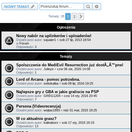
Szukaj
Wyszukiwanie z
NOWY TEMAT
1
2
Następna
Tematy: 28
Ogłoszenia
Nowy nabór na uplinkerów i uploaderów!
Ostatni post autor:
squaier1
«
sob 27 lip, 2013 18:54
w
Forum
Odpowiedzi:
3
Tematy
Spolszczenie do MediEvil Resurrection już dostÃ„Â™pne!
Ostatni post autor:
Jolieye
«
czw 06 sie, 2020 14:08
Odpowiedzi:
1
Lord of Arcana - pomoc potrzebna.
Ostatni post autor:
settokaiba
«
sob 09 lip, 2016 19:25
Najlepsze gry z GBA w jakie graliscie na PSP
Ostatni post autor:
GREG1204
«
czw 14 sty, 2016 20:45
Odpowiedzi:
7
Persona (Videorecenzja)
Ostatni post autor:
wojtas1993
«
ndz 01 mar, 2015 19:25
W co aktualnie grasz?
Ostatni post autor:
kalinabors
«
sob 17 sty, 2015 16:15
Odpowiedzi:
13