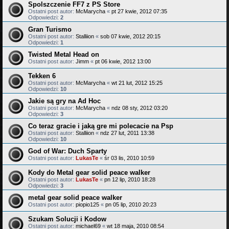
Spolszczenie FF7 z PS Store
Ostatni post autor:
McMarycha
«
pt 27 kwie, 2012 07:35
Odpowiedzi:
2
Gran Turismo
Ostatni post autor:
Stalliion
«
sob 07 kwie, 2012 20:15
Odpowiedzi:
1
Twisted Metal Head on
Ostatni post autor:
Jimm
«
pt 06 kwie, 2012 13:00
Tekken 6
Ostatni post autor:
McMarycha
«
wt 21 lut, 2012 15:25
Odpowiedzi:
10
Jakie są gry na Ad Hoc
Ostatni post autor:
McMarycha
«
ndz 08 sty, 2012 03:20
Odpowiedzi:
3
Co teraz gracie i jaką gre mi polecacie na Psp
Ostatni post autor:
Stalliion
«
ndz 27 lut, 2011 13:38
Odpowiedzi:
10
God of War: Duch Sparty
Ostatni post autor:
LukasTe
«
śr 03 lis, 2010 10:59
Kody do Metal gear solid peace walker
Ostatni post autor:
LukasTe
«
pn 12 lip, 2010 18:28
Odpowiedzi:
3
metal gear solid peace walker
Ostatni post autor:
piopio125
«
pn 05 lip, 2010 20:23
Szukam Solucji i Kodow
Ostatni post autor:
michael69
«
wt 18 maja, 2010 08:54