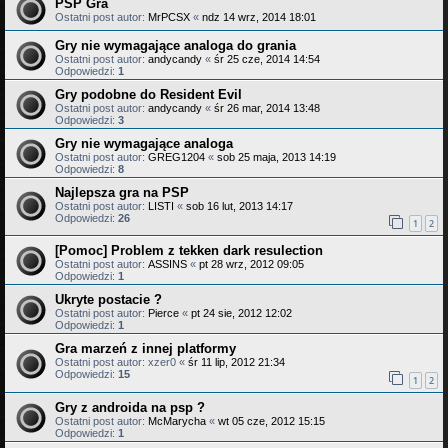
PSP Gra
Ostatni post autor:
MrPCSX
«
ndz 14 wrz, 2014 18:01
Gry nie wymagające analoga do grania
Ostatni post autor:
andycandy
«
śr 25 cze, 2014 14:54
Odpowiedzi:
1
Gry podobne do Resident Evil
Ostatni post autor:
andycandy
«
śr 26 mar, 2014 13:48
Odpowiedzi:
3
Gry nie wymagające analoga
Ostatni post autor:
GREG1204
«
sob 25 maja, 2013 14:19
Odpowiedzi:
8
Najlepsza gra na PSP
Ostatni post autor:
LISTI
«
sob 16 lut, 2013 14:17
Odpowiedzi:
26
1
2
[Pomoc] Problem z tekken dark resulection
Ostatni post autor:
ASSINS
«
pt 28 wrz, 2012 09:05
Odpowiedzi:
1
Ukryte postacie ?
Ostatni post autor:
Pierce
«
pt 24 sie, 2012 12:02
Odpowiedzi:
1
Gra marzeń z innej platformy
Ostatni post autor:
xzer0
«
śr 11 lip, 2012 21:34
Odpowiedzi:
15
1
2
Gry z androida na psp ?
Ostatni post autor:
McMarycha
«
wt 05 cze, 2012 15:15
Odpowiedzi:
1