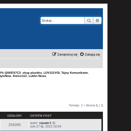
Szukaj
Wyszukiwanie z
Zarejestruj się
Zaloguj się
-15% QSKES7C3
,
skup plastiku
,
LOV111VOL Tajny Komunikator
,
tyleNow
,
Kielce112
,
Lublin News
,
Tematy: 1 • Strona
1
z
1
ODSŁONY
OSTATNI POST
autor:
squaier1
256095
sob 27 lip, 2013 18:54