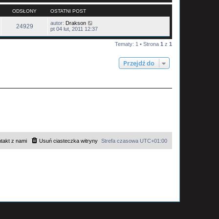
ODSŁONY
OSTATNI POST
autor:
Drakson
24929
pt 04 lut, 2011 12:37
Tematy: 1 • Strona
1
z
1
Przejdź do
takt z nami
Usuń ciasteczka witryny
Strefa czasowa
UTC+01:00