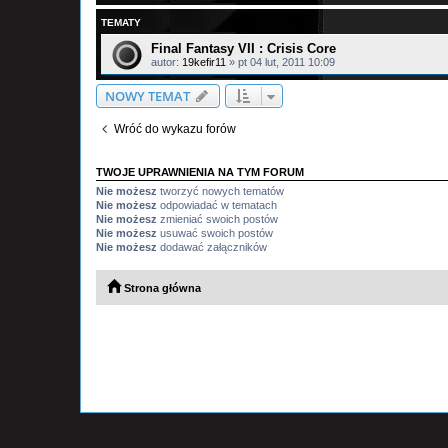
TEMATY
Final Fantasy VII : Crisis Core
autor:
19kefir11
»
pt 04 lut, 2011 10:09
NOWY TEMAT
Wróć do wykazu forów
TWOJE UPRAWNIENIA NA TYM FORUM
Nie możesz
tworzyć nowych tematów
Nie możesz
odpowiadać w tematach
Nie możesz
zmieniać swoich postów
Nie możesz
usuwać swoich postów
Nie możesz
dodawać załączników
Strona główna