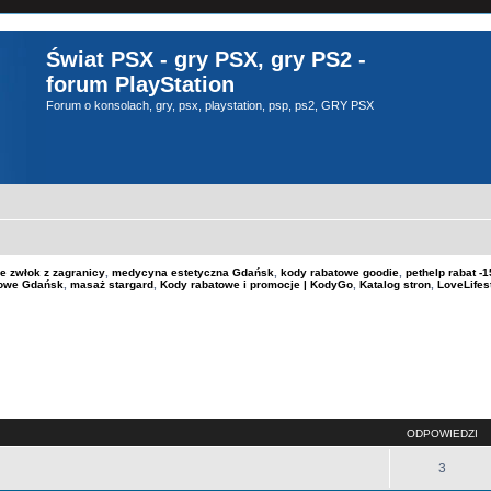
Świat PSX - gry PSX, gry PS2 -
forum PlayStation
Forum o konsolach, gry, psx, playstation, psp, ps2, GRY PSX
e zwłok z zagranicy
,
medycyna estetyczna Gdańsk
,
kody rabatowe goodie
,
pethelp rabat 
kowe Gdańsk
,
masaż stargard
,
Kody rabatowe i promocje | KodyGo
,
Katalog stron
,
LoveLifes
szukiwanie zaawansowane
ODPOWIEDZI
3