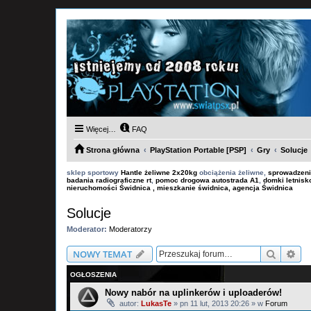
Więcej…
FAQ
Strona główna
PlayStation Portable [PSP]
Gry
Solucje
sklep sportowy
Hantle żeliwne 2x20kg
obciążenia żeliwne,
sprowadzeni
badania radiograficzne rt
,
pomoc drogowa autostrada A1
,
domki letnis
nieruchomości Świdnica , mieszkanie świdnica, agencja Świdnica
Solucje
Moderator:
Moderatorzy
Szukaj
Wy
NOWY TEMAT
OGŁOSZENIA
Nowy nabór na uplinkerów i uploaderów!
autor:
LukasTe
»
pn 11 lut, 2013 20:26
» w
Forum