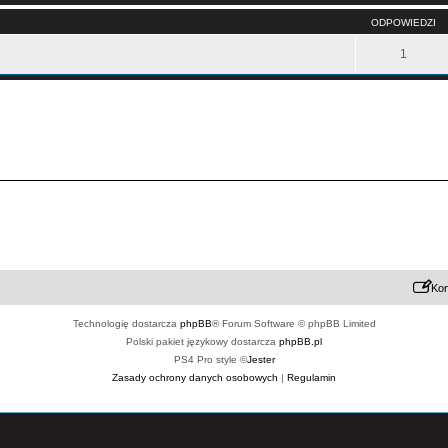
ODPOWIEDZI
1
Kon
Technologię dostarcza
phpBB
® Forum Software © phpBB Limited
Polski pakiet językowy dostarcza
phpBB.pl
PS4 Pro style ©
Jester
Zasady ochrony danych osobowych
|
Regulamin