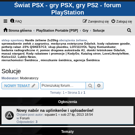
Świat PSX - gry PSX, gry PS2 - forum
PlayStation
FAQ
Zarejestruj się
Zaloguj się
S
Strona główna
PlayStation Portable [PSP]
Gry
Solucje
z
sklep sportowy
Hantle żeliwne 2x20kg
obciążenia żeliwne,
sprowadzenie zwłok z zagranicy
,
medycyna estetyczna Gdańsk
,
kody rabatowe goodie
,
u
pethelp rabat -15% QSKES7C3
,
skup plastiku
,
LOV111VOL Tajny Komunikator
,
badania radiograficzne rt
,
pomoc drogowa autostrada A1
,
domki letniskowe Gdańsk
,
k
masaż stargard
,
Kody rabatowe i promocje | KodyGo
,
Katalog stron
,
LoveLifestyleNow
,
Kielce112
,
Lublin News
,
a
nieruchomości Świdnica , mieszkanie świdnica, agencja Świdnica
j
Solucje
Moderator:
Moderatorzy
Szukaj
Wyszukiwanie z
NOWY TEMAT
Tematy: 1 • Strona
1
z
1
Ogłoszenia
Nowy nabór na uplinkerów i uploaderów!
Ostatni post autor:
squaier1
«
sob 27 lip, 2013 18:54
w
Forum
Odpowiedzi:
3
Tematy