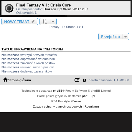
Final Fantasy VII : Crisis Core
Ostatni post autor:
Drakson
«
pt 04 lut, 2011 12:37
Odpowiedzi:
1
NOWY TEMAT
Tematy: 1 • Strona
1
z
1
Przejdź do
TWOJE UPRAWNIENIA NA TYM FORUM
Nie możesz
tworzyć nowych tematów
Nie możesz
odpowiadać w tematach
Nie możesz
zmieniać swoich postów
Nie możesz
usuwać swoich postów
Nie możesz
dodawać załączników
Strona główna
Strefa czasowa
UTC+01:00
Technologię dostarcza
phpBB
® Forum Software © phpBB Limited
Polski pakiet językowy dostarcza
phpBB.pl
PS4 Pro style ©
Jester
Zasady ochrony danych osobowych
|
Regulamin