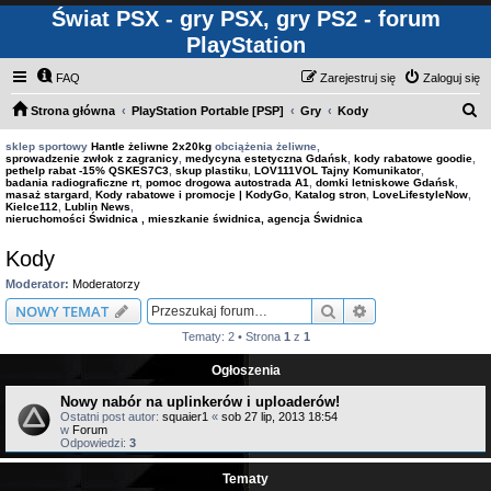
Świat PSX - gry PSX, gry PS2 - forum
PlayStation
FAQ
Zarejestruj się
Zaloguj się
S
Strona główna
PlayStation Portable [PSP]
Gry
Kody
z
sklep sportowy
Hantle żeliwne 2x20kg
obciążenia żeliwne,
sprowadzenie zwłok z zagranicy
,
medycyna estetyczna Gdańsk
,
kody rabatowe goodie
,
u
pethelp rabat -15% QSKES7C3
,
skup plastiku
,
LOV111VOL Tajny Komunikator
,
badania radiograficzne rt
,
pomoc drogowa autostrada A1
,
domki letniskowe Gdańsk
,
k
masaż stargard
,
Kody rabatowe i promocje | KodyGo
,
Katalog stron
,
LoveLifestyleNow
,
Kielce112
,
Lublin News
,
a
nieruchomości Świdnica , mieszkanie świdnica, agencja Świdnica
j
Kody
Moderator:
Moderatorzy
Szukaj
Wyszukiwanie z
NOWY TEMAT
Tematy: 2 • Strona
1
z
1
Ogłoszenia
Nowy nabór na uplinkerów i uploaderów!
Ostatni post autor:
squaier1
«
sob 27 lip, 2013 18:54
w
Forum
Odpowiedzi:
3
Tematy