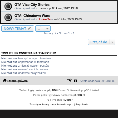
GTA Vice City Stories
Ostatni post autor:
Jimm
«
pt 06 kwie, 2012 13:58
GTA: Chinatown Wars
Ostatni post autor:
LukasTe
«
sob 14 lis, 2009 13:03
NOWY TEMAT
Tematy: 2 • Strona
1
z
1
Przejdź do
TWOJE UPRAWNIENIA NA TYM FORUM
Nie możesz
tworzyć nowych tematów
Nie możesz
odpowiadać w tematach
Nie możesz
zmieniać swoich postów
Nie możesz
usuwać swoich postów
Nie możesz
dodawać załączników
Strona główna
Strefa czasowa
UTC+01:00
Technologię dostarcza
phpBB
® Forum Software © phpBB Limited
Polski pakiet językowy dostarcza
phpBB.pl
PS4 Pro style ©
Jester
Zasady ochrony danych osobowych
|
Regulamin