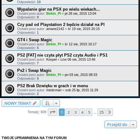
Odpowiedzi:
10
Wypalanie gier na PSX po wielu wiekach...
Ostatni post autor:
Birkin_Pl
«
pt 28 sie, 2015 13:04
Odpowiedzi:
9
Czy pad od Playstation 2 będzie działał na Pl
Ostatni post autor:
amane2142
«
śr 19 sie, 2015 20:15
Odpowiedzi:
1
GT4 i Swap Magic
Ostatni post autor:
Birkin_Pl
«
śr 12 sie, 2015 16:17
Odpowiedzi:
5
PS2 [FAT] nie czyta płyt PS2 czyta Audio i PS1
Ostatni post autor:
Kospel
«
czw 06 sie, 2015 13:46
Odpowiedzi:
7
Ps2 i Swap Magic
Ostatni post autor:
Birkin_Pl
«
pn 03 sie, 2015 08:33
Odpowiedzi:
5
PS2 Brak Dzwięku w grach i w menu
Ostatni post autor:
misticman
«
sob 25 lip, 2015 11:29
Odpowiedzi:
2
NOWY TEMAT
Strona
1
z
25
1
2
3
4
5
25
Następna
Tematy: 609
…
Przejdź do
TWOJE UPRAWNIENIA NA TYM FORUM