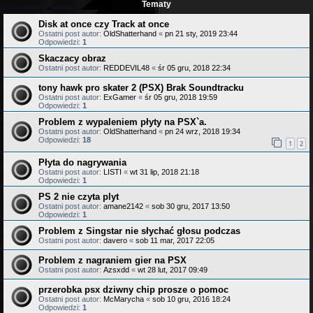
Tematy
Disk at once czy Track at once
Ostatni post autor:
OldShatterhand
«
pn 21 sty, 2019 23:44
Odpowiedzi:
1
Skaczacy obraz
Ostatni post autor:
REDDEVIL48
«
śr 05 gru, 2018 22:34
tony hawk pro skater 2 (PSX) Brak Soundtracku
Ostatni post autor:
ExGamer
«
śr 05 gru, 2018 19:59
Odpowiedzi:
1
Problem z wypaleniem płyty na PSX`a.
Ostatni post autor:
OldShatterhand
«
pn 24 wrz, 2018 19:34
Odpowiedzi:
18
1
2
Płyta do nagrywania
Ostatni post autor:
LISTI
«
wt 31 lip, 2018 21:18
Odpowiedzi:
1
PS 2 nie czyta plyt
Ostatni post autor:
amane2142
«
sob 30 gru, 2017 13:50
Odpowiedzi:
1
Problem z Singstar nie słychać głosu podczas
Ostatni post autor:
davero
«
sob 11 mar, 2017 22:05
Problem z nagraniem gier na PSX
Ostatni post autor:
Azsxdd
«
wt 28 lut, 2017 09:49
przerobka psx dziwny chip prosze o pomoc
Ostatni post autor:
McMarycha
«
sob 10 gru, 2016 18:24
Odpowiedzi:
1