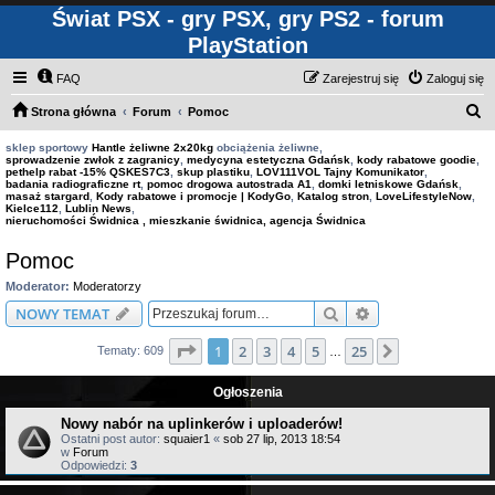
Świat PSX - gry PSX, gry PS2 - forum
PlayStation
FAQ
Zarejestruj się
Zaloguj się
S
Strona główna
Forum
Pomoc
z
sklep sportowy
Hantle żeliwne 2x20kg
obciążenia żeliwne,
sprowadzenie zwłok z zagranicy
,
medycyna estetyczna Gdańsk
,
kody rabatowe goodie
,
u
pethelp rabat -15% QSKES7C3
,
skup plastiku
,
LOV111VOL Tajny Komunikator
,
badania radiograficzne rt
,
pomoc drogowa autostrada A1
,
domki letniskowe Gdańsk
,
k
masaż stargard
,
Kody rabatowe i promocje | KodyGo
,
Katalog stron
,
LoveLifestyleNow
,
Kielce112
,
Lublin News
,
a
nieruchomości Świdnica , mieszkanie świdnica, agencja Świdnica
j
Pomoc
Moderator:
Moderatorzy
Szukaj
Wyszukiwanie z
NOWY TEMAT
Strona
1
z
25
1
2
3
4
5
25
Następna
Tematy: 609
…
Ogłoszenia
Nowy nabór na uplinkerów i uploaderów!
Ostatni post autor:
squaier1
«
sob 27 lip, 2013 18:54
w
Forum
Odpowiedzi:
3