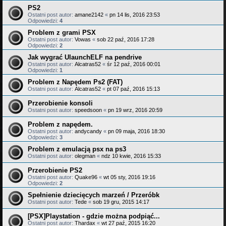
PS2
Ostatni post autor:
amane2142
«
pn 14 lis, 2016 23:53
Odpowiedzi:
4
Problem z grami PSX
Ostatni post autor:
Vowas
«
sob 22 paź, 2016 17:28
Odpowiedzi:
2
Jak wygrać UlaunchELF na pendrive
Ostatni post autor:
Alcatras52
«
śr 12 paź, 2016 00:01
Odpowiedzi:
1
Problem z Napędem Ps2 (FAT)
Ostatni post autor:
Alcatras52
«
pt 07 paź, 2016 15:13
Przerobienie konsoli
Ostatni post autor:
speedsoon
«
pn 19 wrz, 2016 20:59
Problem z napędem.
Ostatni post autor:
andycandy
«
pn 09 maja, 2016 18:30
Odpowiedzi:
3
Problem z emulacją psx na ps3
Ostatni post autor:
olegman
«
ndz 10 kwie, 2016 15:33
Przerobienie PS2
Ostatni post autor:
Quake96
«
wt 05 sty, 2016 19:16
Odpowiedzi:
2
Spełnienie dziecięcych marzeń / Przeróbk
Ostatni post autor:
Tede
«
sob 19 gru, 2015 14:17
[PSX]Playstation - gdzie można podpiąć...
Ostatni post autor:
Thardax
«
wt 27 paź, 2015 16:20