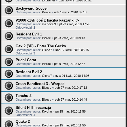
Ostatni post autor:
ExGamer
«
czw 30 wrz, 2010 05:51
Backyward Soccer
Ostatni post autor:
Pierce
«
ndz 19 wrz, 2010 09:18
V2000 czyli coś z kącika kaszanki :>
Ostatni post autor:
michael69
«
pt 23 kwie, 2010 17:26
Odpowiedzi:
1
Resident Evil 1
Ostatni post autor:
Pierce
«
pt 23 kwie, 2010 09:13
Gex 2 (3D) - Enter The Gecko
Ostatni post autor:
Gicha7
«
sob 17 kwie, 2010 08:15
Odpowiedzi:
3
Puchi Carat
Ostatni post autor:
Pierce
«
pt 09 kwie, 2010 12:37
Resident Evil 2
Ostatni post autor:
Gicha7
«
czw 01 kwie, 2010 14:03
Crash Bandicoot 3 - Warped
Ostatni post autor:
Blaevy
«
sob 27 mar, 2010 17:12
Tenchu 2
Ostatni post autor:
Blaevy
«
sob 27 mar, 2010 14:49
Silent Hill - recenzja
Ostatni post autor:
Krychu
«
pn 15 mar, 2010 11:58
Odpowiedzi:
4
Quake 2
Ostatni post autor:
Krychu
«
pn 15 mar, 2010 11:50