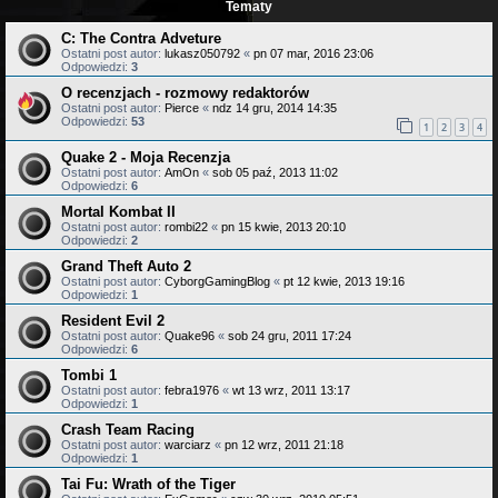
Tematy
C: The Contra Adveture
Ostatni post autor:
lukasz050792
«
pn 07 mar, 2016 23:06
Odpowiedzi:
3
O recenzjach - rozmowy redaktorów
Ostatni post autor:
Pierce
«
ndz 14 gru, 2014 14:35
Odpowiedzi:
53
1
2
3
4
Quake 2 - Moja Recenzja
Ostatni post autor:
AmOn
«
sob 05 paź, 2013 11:02
Odpowiedzi:
6
Mortal Kombat II
Ostatni post autor:
rombi22
«
pn 15 kwie, 2013 20:10
Odpowiedzi:
2
Grand Theft Auto 2
Ostatni post autor:
CyborgGamingBlog
«
pt 12 kwie, 2013 19:16
Odpowiedzi:
1
Resident Evil 2
Ostatni post autor:
Quake96
«
sob 24 gru, 2011 17:24
Odpowiedzi:
6
Tombi 1
Ostatni post autor:
febra1976
«
wt 13 wrz, 2011 13:17
Odpowiedzi:
1
Crash Team Racing
Ostatni post autor:
warciarz
«
pn 12 wrz, 2011 21:18
Odpowiedzi:
1
Tai Fu: Wrath of the Tiger