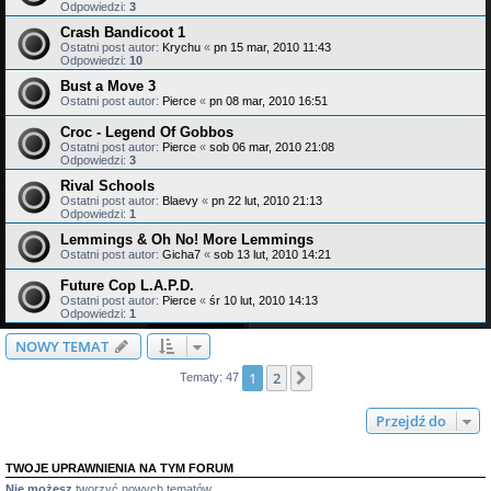
Odpowiedzi:
3
Crash Bandicoot 1
Ostatni post autor:
Krychu
«
pn 15 mar, 2010 11:43
Odpowiedzi:
10
Bust a Move 3
Ostatni post autor:
Pierce
«
pn 08 mar, 2010 16:51
Croc - Legend Of Gobbos
Ostatni post autor:
Pierce
«
sob 06 mar, 2010 21:08
Odpowiedzi:
3
Rival Schools
Ostatni post autor:
Blaevy
«
pn 22 lut, 2010 21:13
Odpowiedzi:
1
Lemmings & Oh No! More Lemmings
Ostatni post autor:
Gicha7
«
sob 13 lut, 2010 14:21
Future Cop L.A.P.D.
Ostatni post autor:
Pierce
«
śr 10 lut, 2010 14:13
Odpowiedzi:
1
NOWY TEMAT
1
2
Następna
Tematy: 47
Przejdź do
TWOJE UPRAWNIENIA NA TYM FORUM
Nie możesz
tworzyć nowych tematów