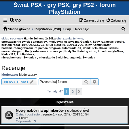
Świat PSX - gry PSX, gry PS2 - forum
PlayStation
FAQ
Zarejestruj się
Zaloguj się
S
Strona główna
PlayStation [PSX]
Gry
Recenzje
z
sklep sportowy
Hantle żeliwne 2x20kg
obciążenia żeliwne,
sprowadzenie zwłok z zagranicy
,
medycyna estetyczna Gdańsk
,
kody rabatowe goodie
,
u
pethelp rabat -15% QSKES7C3
,
skup plastiku
,
LOV111VOL Tajny Komunikator
,
badania radiograficzne rt
,
pomoc drogowa autostrada A1
,
domki letniskowe Gdańsk
,
k
masaż stargard
,
Kody rabatowe i promocje | KodyGo
,
Katalog stron
,
LoveLifestyleNow
,
Kielce112
,
Lublin News
,
a
nieruchomości Świdnica , mieszkanie świdnica, agencja Świdnica
j
Recenzje
Moderator:
Moderatorzy
Szukaj
Wyszukiwanie z
NOWY TEMAT
1
2
Następna
Tematy: 47
Ogłoszenia
Nowy nabór na uplinkerów i uploaderów!
Ostatni post autor:
squaier1
«
sob 27 lip, 2013 18:54
w
Forum
Odpowiedzi:
3