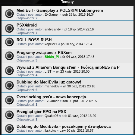
Tematy
MediEvil - Gameplay z POLSKIM Dubbing-iem
Ostatni post autor:
ExGamer
«
sob 28 lut, 2015 16:34
Odpowiedzi:
2
PSX4droid
Ostatni post autor:
andycandy
«
pt 18 lip, 2014 22:16
Odpowiedzi:
7
ROLL BOSS RUSH
Ostatni post autor:
kapcior7
«
pn 20 sty, 2014 17:54
Programy związane z PSXem
Ostatni post autor:
Birkin_Pl
«
śr 04 wrz, 2013 17:48
Odpowiedzi:
3
Wywiad z Allan'em Bonquist'em - Twórcą imbNES na P
Ostatni post autor:
LISTI
«
wt 23 kwie, 2013 20:00
Odpowiedzi:
4
Dubbing do MediEvila już gotowy!
Ostatni post autor:
michael69
«
wt 30 paź, 2012 23:18
Odpowiedzi:
6
Overclocking psx'a - nowa koncepcja.
Ostatni post autor:
ExGamer
«
sob 06 paź, 2012 18:15
Odpowiedzi:
1
Przegląd gier RPG na PSX
Ostatni post autor:
Quake96
«
sob 01 wrz, 2012 13:20
Odpowiedzi:
1
Dubbing do MediEvila - poszukujemy dzwiękowca
Ostatni post autor:
ikskoks
«
czw 30 sie, 2012 10:57