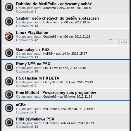
Dubbing do MediEvila - ogłaszamy nabór!
Ostatni post autor:
Adammo
«
czw 30 sie, 2012 08:16
Odpowiedzi:
3
Szukam osób chętnych do testów spolszczeń
Ostatni post autor:
ExGamer
«
śr 08 sie, 2012 19:07
Odpowiedzi:
13
Linux PlayStation
Ostatni post autor:
Quake96
«
pn 06 sie, 2012 21:16
Odpowiedzi:
42
1
2
3
Gameplay-e z PSX
Ostatni post autor:
KuKiii9
«
sob 14 lip, 2012 15:27
Odpowiedzi:
13
Romy NES na PSX
Ostatni post autor:
LISTI
«
wt 12 cze, 2012 14:48
Odpowiedzi:
10
PSX Hacker KIT 8 BETA
Ostatni post autor:
Ostry96
«
ndz 08 kwie, 2012 20:43
Odpowiedzi:
2
Free McBoot - Powszechny spis programów
Ostatni post autor:
Quake96
«
wt 03 kwie, 2012 11:24
aGBe
Ostatni post autor:
ExGamer
«
czw 29 mar, 2012 18:00
Odpowiedzi:
1
Pliki dźwiękowe PSX
Ostatni post autor:
ExGamer
«
sob 24 mar, 2012 09:23
Odpowiedzi:
13