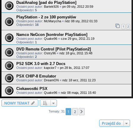
DualAnalog [pad do PlayStation]
Ostatni post autor:
Bartek926
«
pn 09 sty, 2012 20:59
Odpowiedzi:
5
PlayStation - 2 ze 100 pomysłów
Ostatni post autor:
McMarycha
«
ndz 08 sty, 2012 01:33
Odpowiedzi:
16
1
2
Namco NeGcon [kontroler PlayStation]
Ostatni post autor:
Quake96
«
czw 29 gru, 2011 21:19
Odpowiedzi:
1
DVD Remote Control [Pilot PlayStation2]
Ostatni post autor:
Ostry96
«
ndz 18 gru, 2011 15:48
Odpowiedzi:
2
PS2 SDK 3.0 with 2.7 Docs
Ostatni post autor:
kapcior7
«
pn 28 lis, 2011 17:07
PSX CHIP-8 Emulator
Ostatni post autor:
DreamON
«
ndz 18 wrz, 2011 11:23
Ciekawostki PSX
Ostatni post autor:
Quake96
«
ndz 08 maja, 2011 15:40
NOWY TEMAT
1
2
Następna
Tematy: 31
Przejdź do