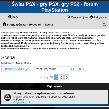
Świat PSX - gry PSX, gry PS2 - forum
PlayStation
FAQ
Zarejestruj się
Zaloguj się
S
Strona główna
Hydepark
Scena
z
sklep sportowy
Hantle żeliwne 2x20kg
obciążenia żeliwne,
sprowadzenie zwłok z zagranicy
,
medycyna estetyczna Gdańsk
,
kody rabatowe goodie
,
u
pethelp rabat -15% QSKES7C3
,
skup plastiku
,
LOV111VOL Tajny Komunikator
,
badania radiograficzne rt
,
pomoc drogowa autostrada A1
,
domki letniskowe Gdańsk
,
k
masaż stargard
,
Kody rabatowe i promocje | KodyGo
,
Katalog stron
,
LoveLifestyleNow
,
Kielce112
,
Lublin News
,
a
nieruchomości Świdnica , mieszkanie świdnica, agencja Świdnica
j
Scena
Moderator:
Moderatorzy
Szukaj
Wyszukiwanie z
NOWY TEMAT
1
2
Następna
Tematy: 31
Ogłoszenia
Nowy nabór na uplinkerów i uploaderów!
Ostatni post autor:
squaier1
«
sob 27 lip, 2013 18:54
w
Forum
Odpowiedzi:
3