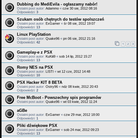
Dubbing do MediEvila - ogłaszamy nabór!
Ostatni post autor:
Adammo
«
czw 30 sie, 2012 08:16
Odpowiedzi:
3
Szukam osób chętnych do testów spolszczeń
Ostatni post autor:
ExGamer
«
śr 08 sie, 2012 19:07
Odpowiedzi:
13
Linux PlayStation
Ostatni post autor:
Quake96
«
pn 06 sie, 2012 21:16
Odpowiedzi:
42
1
2
3
Gameplay-e z PSX
Ostatni post autor:
KuKiii9
«
sob 14 lip, 2012 15:27
Odpowiedzi:
13
Romy NES na PSX
Ostatni post autor:
LISTI
«
wt 12 cze, 2012 14:48
Odpowiedzi:
10
PSX Hacker KIT 8 BETA
Ostatni post autor:
Ostry96
«
ndz 08 kwie, 2012 20:43
Odpowiedzi:
2
Free McBoot - Powszechny spis programów
Ostatni post autor:
Quake96
«
wt 03 kwie, 2012 11:24
aGBe
Ostatni post autor:
ExGamer
«
czw 29 mar, 2012 18:00
Odpowiedzi:
1
Pliki dźwiękowe PSX
Ostatni post autor:
ExGamer
«
sob 24 mar, 2012 09:23
Odpowiedzi:
13