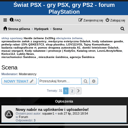
Świat PSX - gry PSX, gry PS2 - forum
PlayStation
FAQ
Zarejestruj się
Zaloguj się
S
Strona główna
Hydepark
Scena
z
sklep sportowy
Hantle żeliwne 2x20kg
obciążenia żeliwne,
sprowadzenie zwłok z zagranicy
,
medycyna estetyczna Gdańsk
,
kody rabatowe goodie
,
u
pethelp rabat -15% QSKES7C3
,
skup plastiku
,
LOV111VOL Tajny Komunikator
,
badania radiograficzne rt
,
pomoc drogowa autostrada A1
,
domki letniskowe Gdańsk
,
k
masaż stargard
,
Kody rabatowe i promocje | KodyGo
,
Katalog stron
,
LoveLifestyleNow
,
Kielce112
,
Lublin News
,
a
nieruchomości Świdnica , mieszkanie świdnica, agencja Świdnica
j
Scena
Moderator:
Moderatorzy
Szukaj
Wyszukiwanie z
NOWY TEMAT
1
2
Następna
Tematy: 31
Ogłoszenia
Nowy nabór na uplinkerów i uploaderów!
Ostatni post autor:
squaier1
«
sob 27 lip, 2013 18:54
w
Forum
Odpowiedzi:
3