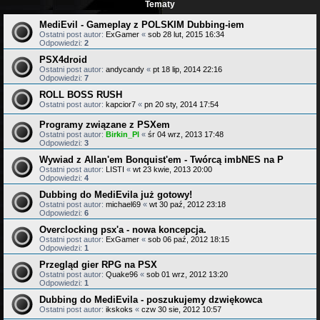
Tematy
MediEvil - Gameplay z POLSKIM Dubbing-iem
Ostatni post autor:
ExGamer
«
sob 28 lut, 2015 16:34
Odpowiedzi:
2
PSX4droid
Ostatni post autor:
andycandy
«
pt 18 lip, 2014 22:16
Odpowiedzi:
7
ROLL BOSS RUSH
Ostatni post autor:
kapcior7
«
pn 20 sty, 2014 17:54
Programy związane z PSXem
Ostatni post autor:
Birkin_Pl
«
śr 04 wrz, 2013 17:48
Odpowiedzi:
3
Wywiad z Allan'em Bonquist'em - Twórcą imbNES na P
Ostatni post autor:
LISTI
«
wt 23 kwie, 2013 20:00
Odpowiedzi:
4
Dubbing do MediEvila już gotowy!
Ostatni post autor:
michael69
«
wt 30 paź, 2012 23:18
Odpowiedzi:
6
Overclocking psx'a - nowa koncepcja.
Ostatni post autor:
ExGamer
«
sob 06 paź, 2012 18:15
Odpowiedzi:
1
Przegląd gier RPG na PSX
Ostatni post autor:
Quake96
«
sob 01 wrz, 2012 13:20
Odpowiedzi:
1
Dubbing do MediEvila - poszukujemy dzwiękowca
Ostatni post autor:
ikskoks
«
czw 30 sie, 2012 10:57