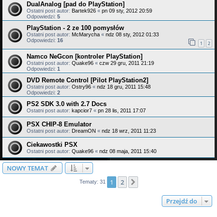
DualAnalog [pad do PlayStation]
Ostatni post autor:
Bartek926
«
pn 09 sty, 2012 20:59
Odpowiedzi:
5
PlayStation - 2 ze 100 pomysłów
Ostatni post autor:
McMarycha
«
ndz 08 sty, 2012 01:33
Odpowiedzi:
16
1
2
Namco NeGcon [kontroler PlayStation]
Ostatni post autor:
Quake96
«
czw 29 gru, 2011 21:19
Odpowiedzi:
1
DVD Remote Control [Pilot PlayStation2]
Ostatni post autor:
Ostry96
«
ndz 18 gru, 2011 15:48
Odpowiedzi:
2
PS2 SDK 3.0 with 2.7 Docs
Ostatni post autor:
kapcior7
«
pn 28 lis, 2011 17:07
PSX CHIP-8 Emulator
Ostatni post autor:
DreamON
«
ndz 18 wrz, 2011 11:23
Ciekawostki PSX
Ostatni post autor:
Quake96
«
ndz 08 maja, 2011 15:40
NOWY TEMAT
1
2
Następna
Tematy: 31
Przejdź do