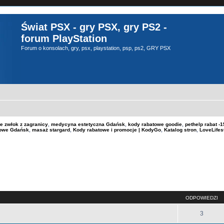
Świat PSX - gry PSX, gry PS2 -
forum PlayStation
Forum o konsolach, gry, psx, playstation, psp, ps2, GRY PSX
e zwłok z zagranicy
,
medycyna estetyczna Gdańsk
,
kody rabatowe goodie
,
pethelp rabat 
kowe Gdańsk
,
masaż stargard
,
Kody rabatowe i promocje | KodyGo
,
Katalog stron
,
LoveLifes
szukiwanie zaawansowane
ODPOWIEDZI
3