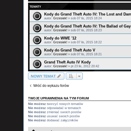
TEMATY
Kody do Grand Theft Auto IV: The Lost and Da
autor:
Grzesiek!
»
sob 07 lis, 2015 18:24
Kody do Grand Theft Auto IV: The Ballad of Ga
autor:
Grzesiek!
»
sob 07 lis, 2015 18:23
Kody do WWE '12
autor:
Grzesiek!
»
sob 07 lis, 2015 18:22
Kody do Grand Theft Auto V
autor:
Grzesiek!
»
sob 07 lis, 2015 18:21
Grand Theft Auto IV Kody
autor:
Grzesiek!
»
pt 23 lis, 2012 20:42
NOWY TEMAT
Wróć do wykazu forów
TWOJE UPRAWNIENIA NA TYM FORUM
Nie możesz
tworzyć nowych tematów
Nie możesz
odpowiadać w tematach
Nie możesz
zmieniać swoich postów
Nie możesz
usuwać swoich postów
Nie możesz
dodawać załączników