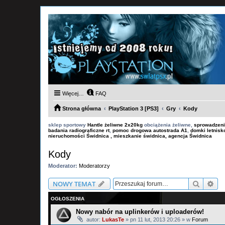
Więcej…
FAQ
Strona główna
PlayStation 3 [PS3]
Gry
Kody
sklep sportowy
Hantle żeliwne 2x20kg
obciążenia żeliwne,
sprowadzeni
badania radiograficzne rt
,
pomoc drogowa autostrada A1
,
domki letnis
nieruchomości Świdnica , mieszkanie świdnica, agencja Świdnica
Kody
Moderator:
Moderatorzy
Szukaj
Wy
NOWY TEMAT
OGŁOSZENIA
Nowy nabór na uplinkerów i uploaderów!
autor:
LukasTe
»
pn 11 lut, 2013 20:26
» w
Forum