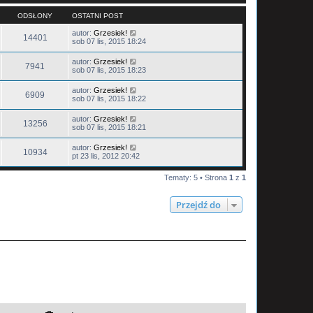
ODSŁONY
OSTATNI POST
autor:
Grzesiek!
14401
sob 07 lis, 2015 18:24
autor:
Grzesiek!
7941
sob 07 lis, 2015 18:23
autor:
Grzesiek!
6909
sob 07 lis, 2015 18:22
autor:
Grzesiek!
13256
sob 07 lis, 2015 18:21
autor:
Grzesiek!
10934
pt 23 lis, 2012 20:42
Tematy: 5 • Strona
1
z
1
Przejdź do