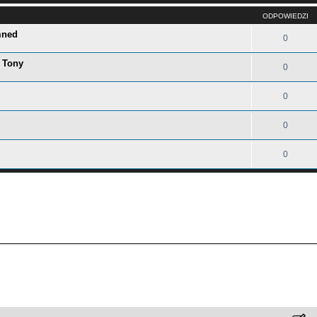
ODPOWIEDZI
mned
0
y Tony
0
0
0
0