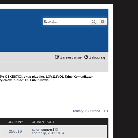
Szukaj
Wyszukiwanie z
Zarejestruj się
Zaloguj się
-15% QSKES7C3
,
skup plastiku
,
LOV111VOL Tajny Komunikator
,
tyleNow
,
Kielce112
,
Lublin News
,
Tematy: 5 • Strona
1
z
1
ODSŁONY
OSTATNI POST
autor:
squaier1
256519
sob 27 lip, 2013 18:54