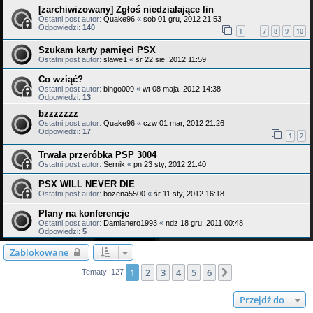
[zarchiwizowany] Zgłoś niedziałające lin
Ostatni post autor:
Quake96
«
sob 01 gru, 2012 21:53
Odpowiedzi:
140
1
7
8
9
10
…
Szukam karty pamięci PSX
Ostatni post autor:
slawe1
«
śr 22 sie, 2012 11:59
Co wziąć?
Ostatni post autor:
bingo009
«
wt 08 maja, 2012 14:38
Odpowiedzi:
13
bzzzzzzz
Ostatni post autor:
Quake96
«
czw 01 mar, 2012 21:26
Odpowiedzi:
17
1
2
Trwała przeróbka PSP 3004
Ostatni post autor:
Sernik
«
pn 23 sty, 2012 21:40
PSX WILL NEVER DIE
Ostatni post autor:
bozena5500
«
śr 11 sty, 2012 16:18
Plany na konferencje
Ostatni post autor:
Damianero1993
«
ndz 18 gru, 2011 00:48
Odpowiedzi:
5
Zablokowane
1
2
3
4
5
6
Następna
Tematy: 127
Przejdź do