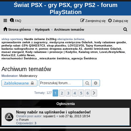
Świat PSX - gry PSX, gry PS2 - forum
PlayStation
FAQ
Zarejestruj się
Zaloguj się
S
Strona główna
Hydepark
Archiwum tematów
z
sklep sportowy
Hantle żeliwne 2x20kg
obciążenia żeliwne,
sprowadzenie zwłok z zagranicy
,
medycyna estetyczna Gdańsk
,
kody rabatowe goodie
,
u
pethelp rabat -15% QSKES7C3
,
skup plastiku
,
LOV111VOL Tajny Komunikator
,
badania radiograficzne rt
,
pomoc drogowa autostrada A1
,
domki letniskowe Gdańsk
,
k
masaż stargard
,
Kody rabatowe i promocje | KodyGo
,
Katalog stron
,
LoveLifestyleNow
,
Kielce112
,
Lublin News
,
a
nieruchomości Świdnica , mieszkanie świdnica, agencja Świdnica
j
Archiwum tematów
Moderator:
Moderatorzy
Szukaj
Wyszukiwanie za
Zablokowane
1
2
3
4
5
6
Następna
Tematy: 127
Ogłoszenia
Nowy nabór na uplinkerów i uploaderów!
Ostatni post autor:
squaier1
«
sob 27 lip, 2013 18:54
w
Forum
Odpowiedzi:
3