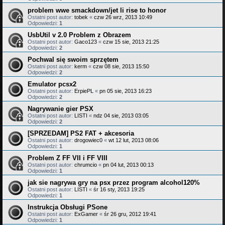
problem wwe smackdown/jet li rise to honor
Ostatni post autor:
tobek
«
czw 26 wrz, 2013 10:49
Odpowiedzi:
1
UsbUtil v 2.0 Problem z Obrazem
Ostatni post autor:
Gaco123
«
czw 15 sie, 2013 21:25
Odpowiedzi:
2
Pochwal się swoim sprzętem
Ostatni post autor:
kerm
«
czw 08 sie, 2013 15:50
Odpowiedzi:
2
Emulator pcsx2
Ostatni post autor:
ErpiePL
«
pn 05 sie, 2013 16:23
Odpowiedzi:
2
Nagrywanie gier PSX
Ostatni post autor:
LISTI
«
ndz 04 sie, 2013 03:05
Odpowiedzi:
2
[SPRZEDAM] PS2 FAT + akcesoria
Ostatni post autor:
drogowiec0
«
wt 12 lut, 2013 08:06
Odpowiedzi:
1
Problem Z FF VII i FF VIII
Ostatni post autor:
chrumcio
«
pn 04 lut, 2013 00:13
Odpowiedzi:
1
jak sie nagrywa gry na psx przez program alcohol120%
Ostatni post autor:
LISTI
«
śr 16 sty, 2013 19:25
Odpowiedzi:
1
Instrukcja Obsługi PSone
Ostatni post autor:
ExGamer
«
śr 26 gru, 2012 19:41
Odpowiedzi:
1