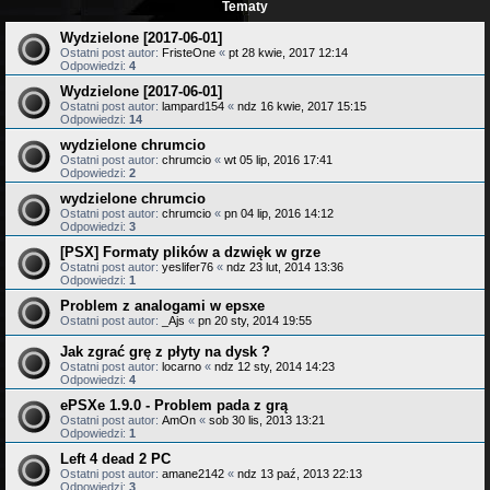
Tematy
Wydzielone [2017-06-01]
Ostatni post autor:
FristeOne
«
pt 28 kwie, 2017 12:14
Odpowiedzi:
4
Wydzielone [2017-06-01]
Ostatni post autor:
lampard154
«
ndz 16 kwie, 2017 15:15
Odpowiedzi:
14
wydzielone chrumcio
Ostatni post autor:
chrumcio
«
wt 05 lip, 2016 17:41
Odpowiedzi:
2
wydzielone chrumcio
Ostatni post autor:
chrumcio
«
pn 04 lip, 2016 14:12
Odpowiedzi:
3
[PSX] Formaty plików a dzwięk w grze
Ostatni post autor:
yeslifer76
«
ndz 23 lut, 2014 13:36
Odpowiedzi:
1
Problem z analogami w epsxe
Ostatni post autor:
_Ajs
«
pn 20 sty, 2014 19:55
Jak zgrać grę z płyty na dysk ?
Ostatni post autor:
locarno
«
ndz 12 sty, 2014 14:23
Odpowiedzi:
4
ePSXe 1.9.0 - Problem pada z grą
Ostatni post autor:
AmOn
«
sob 30 lis, 2013 13:21
Odpowiedzi:
1
Left 4 dead 2 PC
Ostatni post autor:
amane2142
«
ndz 13 paź, 2013 22:13
Odpowiedzi:
3