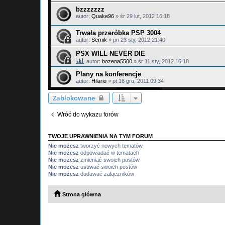
bzzzzzzz
autor:
Quake96
»
śr 29 lut, 2012 16:18
Trwała przeróbka PSP 3004
autor:
Sernik
»
pn 23 sty, 2012 21:40
PSX WILL NEVER DIE
autor:
bozena5500
»
śr 11 sty, 2012 16:18
Plany na konferencje
autor:
Hilario
»
pt 16 gru, 2011 09:34
Zablokowane
Wróć do wykazu forów
TWOJE UPRAWNIENIA NA TYM FORUM
Nie możesz
tworzyć nowych tematów
Nie możesz
odpowiadać w tematach
Nie możesz
zmieniać swoich postów
Nie możesz
usuwać swoich postów
Nie możesz
dodawać załączników
Strona główna