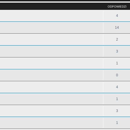
ODPOWIEDZI
4
14
2
3
1
0
4
1
3
1