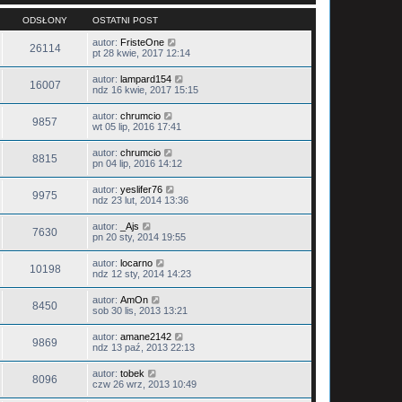
ODSŁONY
OSTATNI POST
autor:
FristeOne
26114
pt 28 kwie, 2017 12:14
autor:
lampard154
16007
ndz 16 kwie, 2017 15:15
autor:
chrumcio
9857
wt 05 lip, 2016 17:41
autor:
chrumcio
8815
pn 04 lip, 2016 14:12
autor:
yeslifer76
9975
ndz 23 lut, 2014 13:36
autor:
_Ajs
7630
pn 20 sty, 2014 19:55
autor:
locarno
10198
ndz 12 sty, 2014 14:23
autor:
AmOn
8450
sob 30 lis, 2013 13:21
autor:
amane2142
9869
ndz 13 paź, 2013 22:13
autor:
tobek
8096
czw 26 wrz, 2013 10:49