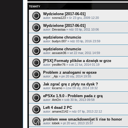
TEMATY
Wydzielone [2017-06-01]
autor:
sosna123
»
śr 23 gru, 2009 12:20
Wydzielone [2017-06-01]
autor:
Devastaa
»
ndz 03 lip, 2011 10:06
wydzielone chrumcio
autor:
budyn.007
»
ndz 03 lip, 2016 23:59
wydzielone chrumcio
autor:
assasin36
»
wt 22 mar, 2011 14:59
[PSX] Formaty plików a dzwięk w grze
autor:
yeslifer76
»
sob 22 lut, 2014 01:19
Problem z analogami w epsxe
autor:
_Ajs
»
pn 20 sty, 2014 19:55
Jak zgrać grę z płyty na dysk ?
autor:
locarno
»
czw 09 sty, 2014 19:32
ePSXe 1.9.0 - Problem pada z grą
autor:
AmOn
»
sob 30 lis, 2013 09:58
Left 4 dead 2 PC
autor:
amane2142
»
ndz 07 lip, 2013 22:12
problem wwe smackdown/jet li rise to honor
autor:
tobek
»
pt 20 wrz, 2013 15:57