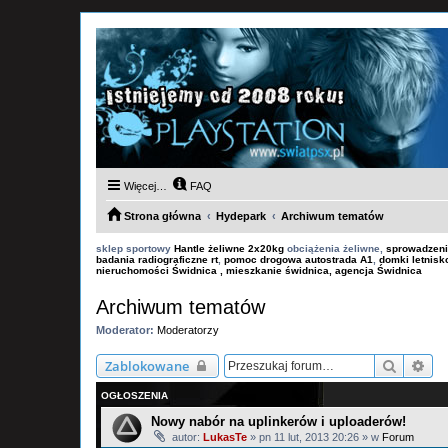
Więcej…
FAQ
Strona główna
Hydepark
Archiwum tematów
sklep sportowy
Hantle żeliwne 2x20kg
obciążenia żeliwne,
sprowadzeni
badania radiograficzne rt
,
pomoc drogowa autostrada A1
,
domki letnis
nieruchomości Świdnica , mieszkanie świdnica, agencja Świdnica
Archiwum tematów
Moderator:
Moderatorzy
Szukaj
Wy
Zablokowane
OGŁOSZENIA
Nowy nabór na uplinkerów i uploaderów!
autor:
LukasTe
»
pn 11 lut, 2013 20:26
» w
Forum