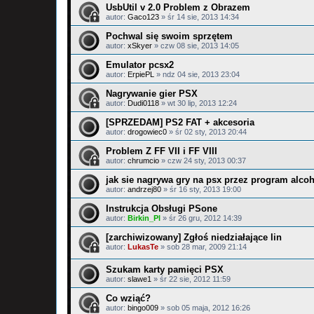
UsbUtil v 2.0 Problem z Obrazem
autor:
Gaco123
»
śr 14 sie, 2013 14:34
Pochwal się swoim sprzętem
autor:
xSkyer
»
czw 08 sie, 2013 14:05
Emulator pcsx2
autor:
ErpiePL
»
ndz 04 sie, 2013 23:04
Nagrywanie gier PSX
autor:
Dudi0118
»
wt 30 lip, 2013 12:24
[SPRZEDAM] PS2 FAT + akcesoria
autor:
drogowiec0
»
śr 02 sty, 2013 20:44
Problem Z FF VII i FF VIII
autor:
chrumcio
»
czw 24 sty, 2013 00:37
jak sie nagrywa gry na psx przez program alco
autor:
andrzej80
»
śr 16 sty, 2013 19:00
Instrukcja Obsługi PSone
autor:
Birkin_Pl
»
śr 26 gru, 2012 14:39
[zarchiwizowany] Zgłoś niedziałające lin
autor:
LukasTe
»
sob 28 mar, 2009 21:14
Szukam karty pamięci PSX
autor:
slawe1
»
śr 22 sie, 2012 11:59
Co wziąć?
autor:
bingo009
»
sob 05 maja, 2012 16:26