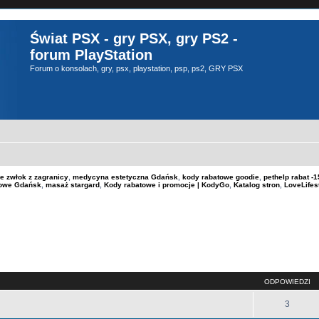
Świat PSX - gry PSX, gry PS2 -
forum PlayStation
Forum o konsolach, gry, psx, playstation, psp, ps2, GRY PSX
e zwłok z zagranicy
,
medycyna estetyczna Gdańsk
,
kody rabatowe goodie
,
pethelp rabat 
kowe Gdańsk
,
masaż stargard
,
Kody rabatowe i promocje | KodyGo
,
Katalog stron
,
LoveLifes
szukiwanie zaawansowane
ODPOWIEDZI
3