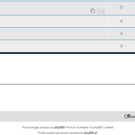
17
1
2
0
0
5
Kon
Technologię dostarcza
phpBB
® Forum Software © phpBB Limited
Polski pakiet językowy dostarcza
phpBB.pl