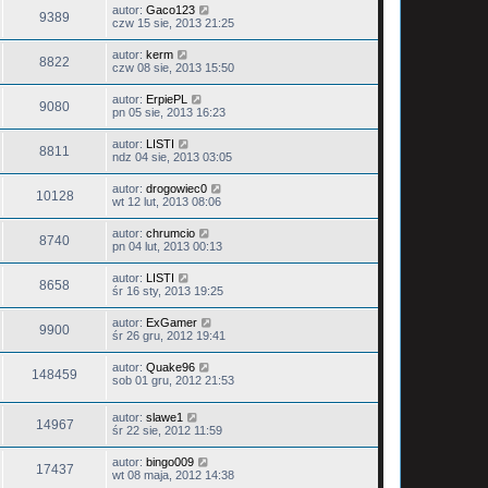
autor:
Gaco123
9389
czw 15 sie, 2013 21:25
autor:
kerm
8822
czw 08 sie, 2013 15:50
autor:
ErpiePL
9080
pn 05 sie, 2013 16:23
autor:
LISTI
8811
ndz 04 sie, 2013 03:05
autor:
drogowiec0
10128
wt 12 lut, 2013 08:06
autor:
chrumcio
8740
pn 04 lut, 2013 00:13
autor:
LISTI
8658
śr 16 sty, 2013 19:25
autor:
ExGamer
9900
śr 26 gru, 2012 19:41
autor:
Quake96
148459
sob 01 gru, 2012 21:53
autor:
slawe1
14967
śr 22 sie, 2012 11:59
autor:
bingo009
17437
wt 08 maja, 2012 14:38