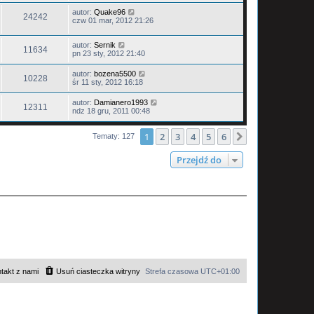
autor:
Quake96
24242
czw 01 mar, 2012 21:26
autor:
Sernik
11634
pn 23 sty, 2012 21:40
autor:
bozena5500
10228
śr 11 sty, 2012 16:18
autor:
Damianero1993
12311
ndz 18 gru, 2011 00:48
1
2
3
4
5
6
Następna
Tematy: 127
Przejdź do
takt z nami
Usuń ciasteczka witryny
Strefa czasowa
UTC+01:00