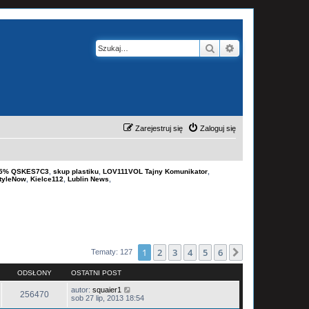
Szukaj
Wyszukiwanie z
Zarejestruj się
Zaloguj się
-15% QSKES7C3
,
skup plastiku
,
LOV111VOL Tajny Komunikator
,
tyleNow
,
Kielce112
,
Lublin News
,
1
2
3
4
5
6
Następna
Tematy: 127
ODSŁONY
OSTATNI POST
autor:
squaier1
256470
sob 27 lip, 2013 18:54