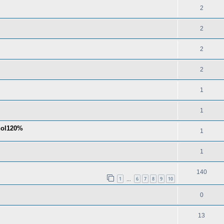
2
2
2
2
1
1
hol120%
1
1
140
1
6
7
8
9
10
…
0
13